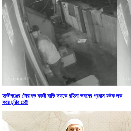
হাজীগঞ্জের টোরাগড় কাজী বাড়ি সড়কে রহিমা ভবনের প্রধান ফটক লক
করে চুরির চেষ্টা