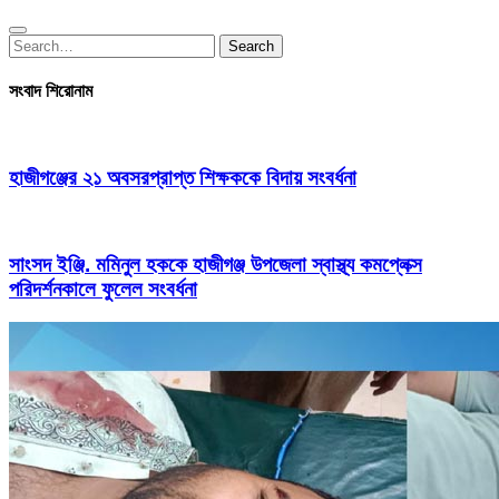
Search
Search
for:
সংবাদ শিরোনাম
হাজীগঞ্জের ২১ অবসরপ্রাপ্ত শিক্ষককে বিদায় সংবর্ধনা
সাংসদ ইঞ্জি. মমিনুল হককে হাজীগঞ্জ উপজেলা স্বাস্থ্য কমপ্লেক্স
পরিদর্শনকালে ফুলেল সংবর্ধনা