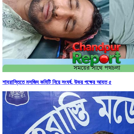
শাহরাস্তিতে মসজিদ কমিটি নিয়ে সংঘর্ষ, উভয় পক্ষের আহত ৫