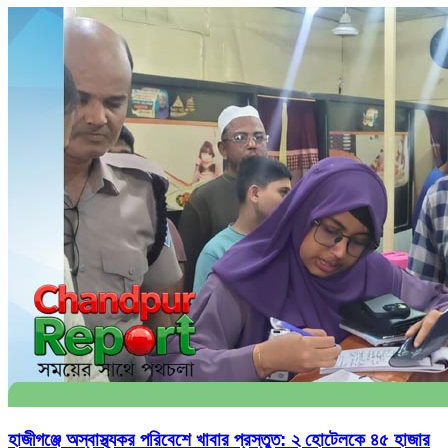
হাজীগঞ্জে অস্বাস্থ্যকর পরিবেশে খাবার প্রস্তুত: ২ হোটেলকে ৪৫ হাজার