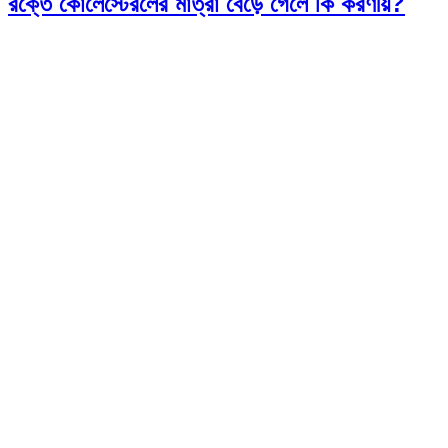
রক্তে কোলেস্টেরলের মাত্রা বেড়ে গেলে কি করণীয়?