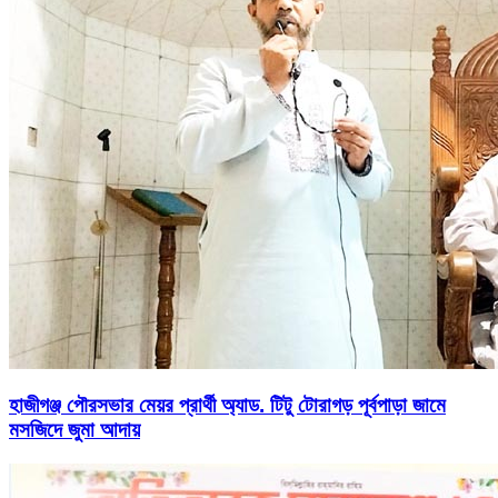
হাজীগঞ্জ পৌরসভার মেয়র প্রার্থী অ্যাড. টিটু টোরাগড় পূর্বপাড়া জামে
মসজিদে জুমা আদায়