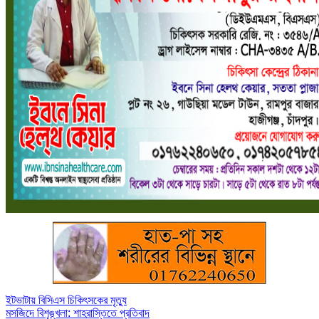
Post
ইটভাটায় বিসিএস চিকিৎসকের মৃত্যু
মসজিদে বিশৃঙ্খলা: শাহরাস্তিতে প্রতিবাদ