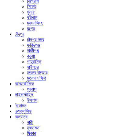
চট্টগ্রাম
সিলেট
খুলনা
বরিশাল
ময়মনসিংহ
রংপুর
চাঁদপুর
চাঁদপুর সদর
ফরিদগঞ্জ
হাজীগঞ্জ
কচুয়া
শাহরাস্তি
হাইমচর
মতলব উত্তর
মতলব দক্ষিণ
আন্তর্জাতিক
প্রবাস
লাইফস্টাইল
ইসলাম
বিনোদন
এক্সক্লুসিভ
অন্যান্য
নারী
মুক্তমত
ফিচার