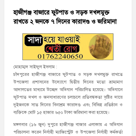
হাজীগঞ্জ বাজারে ফুটপাত ও সড়ক দখলমুক্ত
‘জনগণের ভোটে নির্বাচিত হয়ে ফরিদগঞ্জের উন্নয়নে কাজ করছি’ :
আলহাজ্ব এমএ হান্নান এমপি
রাখতে ২ জনকে ৭ দিনের কারাদণ্ড ও জরিমানা
নৌ পুলিশ ফাঁড়ির নাকের ডগায় কারেন্ট জালের দাপট, মতলবে প্রকাশ্যে
নিষিদ্ধ জাল মেরামত ও মাছ শিকার
‘জনগণের হাতে রাষ্ট্রের মালিকানা ফিরিয়ে দিতে বিএনপি সরকার
অঙ্গীকারাবদ্ধ’
মোহাম্মদ সাইফুল ইসলাম :
চাঁদপুরের হাজীগঞ্জ বাজারে ফুটপাত ও সড়ক দখলমুক্ত রাখতে
মতলব উত্তরে সোনালী লাইফ ইন্সুইরেন্স কোম্পানী লিমিটেডের মরণোত্তর
উপজেলা প্রশাসনের উদ্যোগে দ্বিতীয় দিনের মতো ভ্রাম্যমাণ
চেক বিতরণ
আদালতের মাধ্যমে উচ্ছেদ অভিযান পরিচালিত হয়েছে। অভিযানে
ফুটপাত দখল ও জনসাধারণের চলাচলে প্রতিবন্ধকতা সৃষ্টির দায়ে
হাজীগঞ্জ ডিগ্রি কলেজ গভীর শ্রদ্ধার সঙ্গে জুলাই গণঅভ্যুত্থানের সকল
শহীদকে স্মরণ
দুইজনকে সাত দিনের বিনাশ্রম কারাদণ্ড এবং বিভিন্ন প্রতিষ্ঠান ও
ব্যক্তিকে মোট ১৫ হাজার ৬৫০ টাকা জরিমানা করা হয়েছে।
হাজীগঞ্জের যুবধারা সমবায় ক্ষুদ্রঋণ পুনরায় চালু করে মানুষের আমানতের
মঙ্গলবার (১৬ জুন) দুপুরে হাজীগঞ্জ বাজার এলাকায় এ অভিযান
টাকা পরিশোধ করা হবে
পরিচালনা করেন নির্বাহী ম্যাজিস্ট্রেট ও উপজেলা নির্বাহী কর্মকর্তা