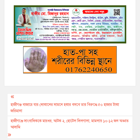
a
w
o
m
i
e
e
h
k
c
i
p
a
b
s
l
a
y
e
t
y
i
e
s
e
t
p
b
t
L
l
r
e
g
s
e
o
e
i
n
r
A
o
r
n
g
a
p
k
k
e
m
p
r
Post
navigation
হাজীগঞ্জ বাজারে যার দোকানের সামনে হকার বসবে তার বিরুদ্ধে ৫০ হাজার টাকা
জরিমানা
হাজীগঞ্জে সাংবাদিককে মারধর, আটক ২, হোটেল সিলগালা, মামলায় ১০-১২ জন অজ্ঞাত
আসামি