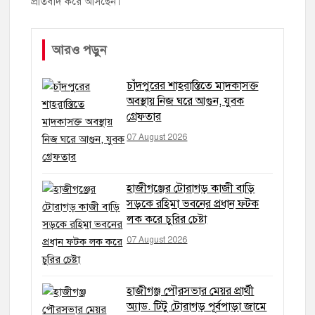
প্রতিবাদ করে আসছেন।
আরও পড়ুন
চাঁদপুরের শাহরাস্তিতে মাদকাসক্ত
অবস্থায় নিজ ঘরে আগুন, যুবক
গ্রেফতার
07 August 2026
হাজীগঞ্জের টোরাগড় কাজী বাড়ি
সড়কে রহিমা ভবনের প্রধান ফটক
লক করে চুরির চেষ্টা
07 August 2026
হাজীগঞ্জ পৌরসভার মেয়র প্রার্থী
অ্যাড. টিটু টোরাগড় পূর্বপাড়া জামে