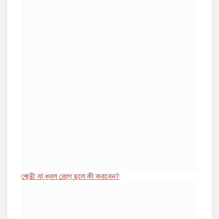
সোরিয়াসিস রোগের কারণ ও প্রতিকার জেনে
নিন
শ্বেতী রোগ: কারণ, প্রতিকার এবং হাকীম
মিজানুর রহমানের চিকিৎসা পদ্ধতির সফলতা
সোরিয়াসিস কত প্রকার ও কি কি? সোরিয়াসিস
থেকে মুক্ত হওয়ার উপায় কি?
মানসিক রোগের কারণ ও প্রতিকার কি?