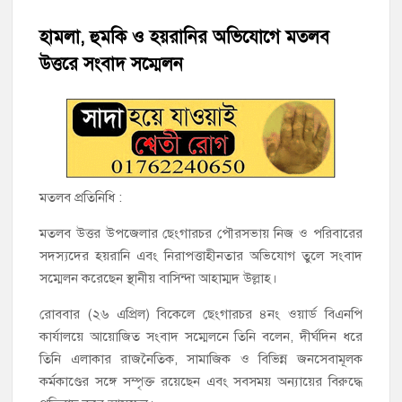
হাজীগঞ্জে শিক্ষার্থীদের লেখাপড়ার মানোন্নয়নে ও উপস্থিতি নিশ্চিতকরণে
অভিভাবক সমাবেশ
হামলা, হুমকি ও হয়রানির অভিযোগে মতলব
উত্তরে সংবাদ সম্মেলন
হাজীগঞ্জে অস্বাস্থ্যকর পরিবেশে খাবার প্রস্তুত: ২ হোটেলকে ৪৫ হাজার
টাকা জরিমানা
হাজীগঞ্জে ৬ বছরের শিশুকে ধর্ষণের অভিযোগে কেয়ারটেকার আটক
হাজীগঞ্জের রাজারগাঁও উবিতে জুলাই গণঅভ্যুত্থান দিবস পালন
মতলব প্রতিনিধি :
হাজীগঞ্জ সরকারি মডেল পাইলট হাই স্কুল অ্যান্ড কলেজে ‘জুলাই
গণঅভ্যুত্থান দিবস’ পালিত
মতলব উত্তর উপজেলার ছেংগারচর পৌরসভায় নিজ ও পরিবারের
সদস্যদের হয়রানি এবং নিরাপত্তাহীনতার অভিযোগ তুলে সংবাদ
সম্মেলন করেছেন স্থানীয় বাসিন্দা আহাম্মদ উল্লাহ।
‘জনগণের ভোটে নির্বাচিত হয়ে ফরিদগঞ্জের উন্নয়নে কাজ করছি’ :
আলহাজ্ব এমএ হান্নান এমপি
রোববার (২৬ এপ্রিল) বিকেলে ছেংগারচর ৪নং ওয়ার্ড বিএনপি
কার্যালয়ে আয়োজিত সংবাদ সম্মেলনে তিনি বলেন, দীর্ঘদিন ধরে
নৌ পুলিশ ফাঁড়ির নাকের ডগায় কারেন্ট জালের দাপট, মতলবে প্রকাশ্যে
তিনি এলাকার রাজনৈতিক, সামাজিক ও বিভিন্ন জনসেবামূলক
নিষিদ্ধ জাল মেরামত ও মাছ শিকার
কর্মকাণ্ডের সঙ্গে সম্পৃক্ত রয়েছেন এবং সবসময় অন্যায়ের বিরুদ্ধে