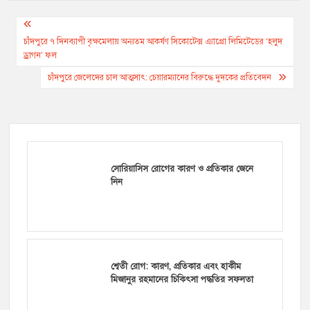
Post
navigation
চাঁদপুরে ৭ দিনব্যাপী বৃক্ষমেলায় অন্যতম আকর্ষণ সিকোটেক্স এ্যাগ্রো লিমিটেডের ‘হলুদ
ড্রাগন’ ফল
চাঁদপুরে জেলেদের চাল আত্মসাৎ: চেয়ারম্যানের বিরুদ্ধে দুদকের প্রতিবেদন
সোরিয়াসিস রোগের কারণ ও প্রতিকার জেনে
নিন
শ্বেতী রোগ: কারণ, প্রতিকার এবং হাকীম
মিজানুর রহমানের চিকিৎসা পদ্ধতির সফলতা