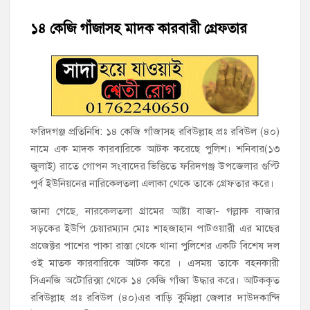
চাঁদপুরের শাহরাস্তিতে মাদকাসক্ত অবস্থায় নিজ ঘরে আগুন, যুবক গ্রেফতার
১৪ কেজি গাঁজাসহ মাদক কারবারী গ্রেফতার
হাজীগঞ্জের টোরাগড় কাজী বাড়ি সড়কে রহিমা ভবনের প্রধান ফটক লক
করে চুরির চেষ্টা
হাজীগঞ্জ পৌরসভার মেয়র প্রার্থী অ্যাড. টিটু টোরাগড় পূর্বপাড়া জামে
মসজিদে জুমা আদায়
ফরিদগঞ্জ প্রতিনিধি: ১৪ কেজি গাঁজাসহ রবিউল্লাহ প্রঃ রবিউল (৪০)
নামে এক মাদক কারবারিকে আটক করেছে পুলিশ। শনিবার(১৩
হাজীগঞ্জে শিক্ষার্থীদের লেখাপড়ার মানোন্নয়নে ও উপস্থিতি নিশ্চিতকরণে
অভিভাবক সমাবেশ
জুলাই) রাতে গোপন সংবাদের ভিত্তিতে ফরিদগঞ্জ উপজেলার গুপ্টি
পুর্ব ইউনিয়নের নারিকেলতলা এলাকা থেকে তাকে গ্রেফতার করে।
হাজীগঞ্জে অস্বাস্থ্যকর পরিবেশে খাবার প্রস্তুত: ২ হোটেলকে ৪৫ হাজার
জানা গেছে, নারকেলতলা গ্রামের আষ্টা বাজা- গল্লাক বাজার
টাকা জরিমানা
সড়কের ইউপি চেয়ারম্যান মোঃ শাহজাহান পাটওয়ারী এর মাছের
প্রজেক্টর পাশের পাকা রাস্তা থেকে থানা পুলিশের একটি বিশেষ দল
হাজীগঞ্জে ৬ বছরের শিশুকে ধর্ষণের অভিযোগে কেয়ারটেকার আটক
ওই মাতক কারবারিকে আটক করে । এসময় তাকে বহনকারী
সিএনজি অটোরিক্সা থেকে ১৪ কেজি গাঁজা উদ্ধার করে। আটককৃত
রবিউল্লাহ প্রঃ রবিউল (৪০)এর বাড়ি কুমিল্লা জেলার দাউদকান্দি