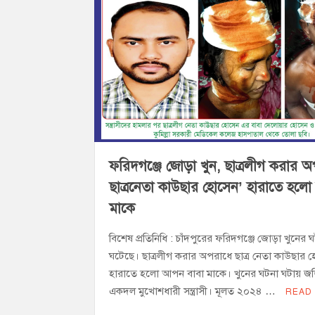
হাজীগঞ্জ ডিগ্রি কলেজ গভীর শ্রদ্ধার সঙ্গে জুলা
হাজীগঞ্জের যুবধারা সমবায় ক্ষুদ্রঋণ পুনরায় 
ফরিদগঞ্জে জোড়া খুন, ছাত্রলীগ করার 
ছাত্রনেতা কাউছার হোসেন’ হারাতে হলো 
মাকে
বিশেষ প্রতিনিধি : চাঁদপুরের ফরিদগঞ্জে জোড়া খুনের 
ঘটেছে। ছাত্রলীগ করার অপরাধে ছাত্র নেতা কাউছার 
হারাতে হলো আপন বাবা মাকে। খুনের ঘটনা ঘটায় জ
একদল মুখোশধারী সন্ত্রাসী। মূলত ২০২৪ …
READ