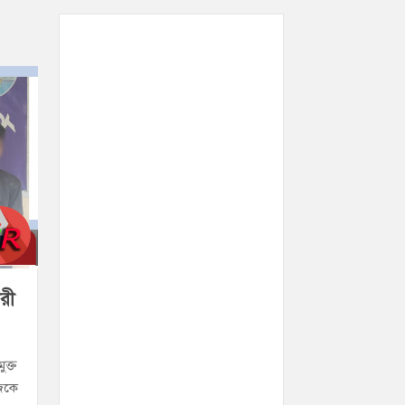
রী
ুক্ত
াজকে