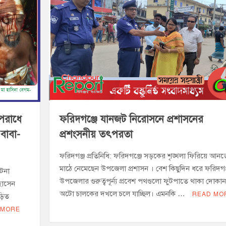
ই গণঅভ্যুত্থানের সকল শহীদকে স্মরণ
চালু করে মানুষের আমানতের টাকা পরিশোধ করা হবে
অপরাধে
ফরিদগঞ্জে যানজট নিরোসনে প্রশাসনের
বাবা-
প্রশংসনীয় তৎপরতা
ফরিদগঞ্জ প্রতিনিধি: ফরিদগঞ্জে সড়কের শৃঙ্খলা ফিরিয়ে আনত
মাঠে নেমেছেন উপজেলা প্রশাসন । বেশ কিছুদিন ধরে ফরিদগঞ
ঘটনা
উপজেলার গুরুত্বপূর্ন্য প্রবেশ পথগুলো ফুটপাতে থাকা দোকা
হোসেন
অটো চালকের দখলে চলে যাচ্ছিল। এমনকি …
READ MO
ড়িত
 MORE