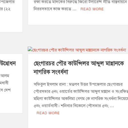
 উপজেলার
রক্ষা করতে মাদকের বিরুদ্ধে জিরো টলারেন্স নীতি বাস্তবায়নে
ার (২২
নিররসভাবে কাজ করতে …
READ MORE
 উদ্বোধন
ছেংগারচর পৌর কাউন্সিলর আব্দুল মান্নানকে
নাগরিক সংবর্ধনা
ুল আলম
মেধাবী
সফিকুল ইসলাম রানা : মতলব উত্তর উপজেলার ছেংগারচর
সে দেশ
পৌরসভার ৫নং ওয়ার্ডের কাউন্সিলর আব্দুল মান্নান ও সংরক্ষি
মহিলা কাউন্সিলর আকলিমা বেগম কে নাগরিক সংবর্ধনা দিয়েছ
৫নং ওয়ার্ডবাসী। শনিবার বিকেলে পৌসভার ৫নং …
READ MORE