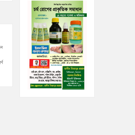
নে
্ণ