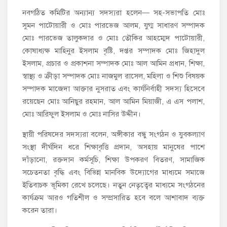
নবগঠিত কমিটির অন্যান্য সদস্যরা হলেন— সহ-সভাপতি মোঃ
সুমন পাটোয়ারী ও মোঃ পারভেজ আলম, যুগ্ম সাধারণ সম্পাদক
মোঃ পারভেজ তালুকদার ও মোঃ তৌকির আহম্মেদ পাটোয়ারী,
কোষাধ্যক্ষ মাহিনুর ইসলাম বৃষ্টি, দপ্তর সম্পাদক মোঃ জিহাদুল
ইসলাম, প্রচার ও প্রকাশনা সম্পাদক মোঃ আল আমিন প্রধান, শিক্ষা,
স্বাস্থ্য ও ক্রীড়া সম্পাদক মোঃ নাজমুল রাসেল, মহিলা ও শিশু বিষয়ক
সম্পাদক মাজেদা আক্তার নুসরাত এবং কার্যনির্বাহী সদস্য হিসেবে
রয়েছেন মোঃ আনিছুর রহমান, আল আমিন মিয়াজী, এ এস পলাশ,
মোঃ আরিফুল ইসলাম ও মোঃ নাসির উদ্দীন।
স্থায়ী পরিষদের সদস্যরা বলেন, অঙ্গীকার বন্ধু সংগঠন ও যুবকল্যাণ
সংস্থা দীর্ঘদিন ধরে শিক্ষাবৃত্তি প্রদান, অসহায় মানুষের পাশে
দাঁড়ানো, রক্তদান কর্মসূচি, শিক্ষা উপকরণ বিতরণ, সামাজিক
সচেতনতা বৃদ্ধি এবং বিভিন্ন মানবিক উদ্যোগের মাধ্যমে সমাজে
ইতিবাচক ভূমিকা রেখে চলেছে। নতুন নেতৃত্বের মাধ্যমে সংগঠনের
কার্যক্রম আরও গতিশীল ও সম্প্রসারিত হবে বলে আশাবাদ ব্যক্ত
করেন তারা।