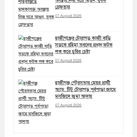
অবস্থায় নিজ ঘরে আগুন, যুবক
গ্রেফতার
07 August 2026
হাজীগঞ্জের টোরাগড় কাজী বাড়ি
সড়কে রহিমা ভবনের প্রধান ফটক
লক করে চুরির চেষ্টা
07 August 2026
হাজীগঞ্জ পৌরসভার মেয়র প্রার্থী
অ্যাড. টিটু টোরাগড় পূর্বপাড়া জামে
মসজিদে জুমা আদায়
07 August 2026