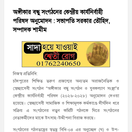
হাজীগঞ্জে শিক্ষার্থীদের লেখাপড়ার মানোন্নয়নে ও উপস্থিতি নিশ্চিতকরণে
অভিভাবক সমাবেশ
অঙ্গীকার বন্ধু সংগঠনের কেন্দ্রীয় কার্যনির্বাহী
পরিষদ অনুমোদন : সভাপতি সরকার তৌহিদ,
হাজীগঞ্জে অস্বাস্থ্যকর পরিবেশে খাবার প্রস্তুত: ২ হোটেলকে ৪৫ হাজার
টাকা জরিমানা
সম্পাদক শামীম
হাজীগঞ্জে ৬ বছরের শিশুকে ধর্ষণের অভিযোগে কেয়ারটেকার আটক
হাজীগঞ্জের রাজারগাঁও উবিতে জুলাই গণঅভ্যুত্থান দিবস পালন
হাজীগঞ্জ সরকারি মডেল পাইলট হাই স্কুল অ্যান্ড কলেজে ‘জুলাই
নিজস্ব প্রতিনিধি:
গণঅভ্যুত্থান দিবস’ পালিত
চাঁদপুরের শিক্ষিত তরুণ প্রজন্মের অন্যতম অরাজনৈতিক ও
স্বেচ্ছাসেবী সংগঠন “অঙ্গীকার বন্ধু সংগঠন ও যুবকল্যাণ সংস্থা”র
‘জনগণের ভোটে নির্বাচিত হয়ে ফরিদগঞ্জের উন্নয়নে কাজ করছি’ :
কেন্দ্রীয় কার্যনির্বাহী পরিষদ (২০২৬-২০২৮) অনুমোদন দেওয়া
আলহাজ্ব এমএ হান্নান এমপি
হয়েছে। স্বেচ্ছাসেবী সামাজিক ও শিক্ষামূলক কর্মকাণ্ডে দীর্ঘদিন ধরে
সক্রিয় এ সংগঠনের নতুন কমিটি গঠনকে ঘিরে সংগঠনের
নৌ পুলিশ ফাঁড়ির নাকের ডগায় কারেন্ট জালের দাপট, মতলবে প্রকাশ্যে
নেতাকর্মীদের মাঝে উৎসাহ-উদ্দীপনা বিরাজ করছে।
নিষিদ্ধ জাল মেরামত ও মাছ শিকার
সংগঠনের গঠনতন্ত্রের স্বতন্ত্র বিধি-০৪ এর অনুচ্ছেদ (ঘ) ও উপ-