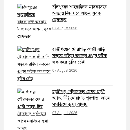
চাঁদপুরের শাহরাস্তিতে মাদকাসক্ত
অবস্থায় নিজ ঘরে আগুন, যুবক
গ্রেফতার
07 August 2026
হাজীগঞ্জের টোরাগড় কাজী বাড়ি
সড়কে রহিমা ভবনের প্রধান ফটক
লক করে চুরির চেষ্টা
07 August 2026
হাজীগঞ্জ পৌরসভার মেয়র প্রার্থী
অ্যাড. টিটু টোরাগড় পূর্বপাড়া জামে
মসজিদে জুমা আদায়
07 August 2026