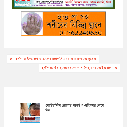
k
k
e
m
p
r
Post
হাজীগঞ্জ উপজেলা ছাত্রদলের সভাপতি ফয়সাল ও সম্পাদক জুয়েল
navigation
হাজীগঞ্জ পৌর ছাত্রদলের সভাপতি টগর, সম্পাদক ইকবাল
সোরিয়াসিস রোগের কারণ ও প্রতিকার জেনে
নিন