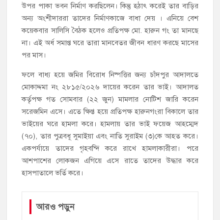
উপর পাকা ভবন নির্মাণ করছিলেন। কিন্তু হঠাৎ করেই তার বাড়ির
অন্য অংশীদাররা তাদের নির্মাণকাজে বাধা দেয় । এনিয়ে বেশ
কয়েকবার সালিসি বৈঠক হলেও প্রতিপক্ষ মো. হারুন গং তা মানছে
না। এই অর্ধ সমাপ্ত ঘরে তারা মানবেতর জীবন ধারণ করছে মাসের
পর মাস।
ফলে বাধ্য হয়ে জমির বিরোধ নিষ্পত্তির জন্য চাঁদপুর আদালতে
মোকাদ্দমা নং ২৮১৫/২০২৬ দায়ের করেন তার ভাই। আদালত
কর্তৃপক্ষ গত সোমবার (২২ জুন) মামলার নোটিশ জারি করেন
সরেজমিন এসে। এতে ক্ষিপ্ত হয়ে প্রতিপক্ষ হারুনগংরা বিকালে তার
ভাইয়ের ঘরে হামলা করে। হামলায় তার ভাই ফয়েজ আহম্মেদ
(৭০), তার পুত্রবধূ সুমাইয়া এবং নাতি সুরাইম (৩)কে আহত করে।
একপর্যায়ে তাদের গৃহবন্দি করে রাখে হামলাকারীরা। পরে
আশপাশের লোকজন এগিয়ে এসে রাতে তাদের উদ্ধার করে
হাসপাতালে ভর্তি করে।
আরও পড়ুন