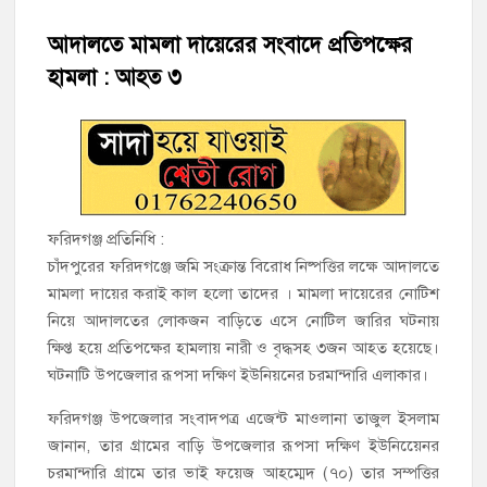
হাজীগঞ্জে শিক্ষার্থীদের লেখাপড়ার মানোন্নয়নে ও উপস্থিতি নিশ্চিতকরণে
অভিভাবক সমাবেশ
আদালতে মামলা দায়েরের সংবাদে প্রতিপক্ষের
হামলা : আহত ৩
হাজীগঞ্জে অস্বাস্থ্যকর পরিবেশে খাবার প্রস্তুত: ২ হোটেলকে ৪৫ হাজার
টাকা জরিমানা
হাজীগঞ্জে ৬ বছরের শিশুকে ধর্ষণের অভিযোগে কেয়ারটেকার আটক
হাজীগঞ্জের রাজারগাঁও উবিতে জুলাই গণঅভ্যুত্থান দিবস পালন
ফরিদগঞ্জ প্রতিনিধি :
হাজীগঞ্জ সরকারি মডেল পাইলট হাই স্কুল অ্যান্ড কলেজে ‘জুলাই
চাঁদপুরের ফরিদগঞ্জে জমি সংক্রান্ত বিরোধ নিষ্পত্তির লক্ষে আদালতে
গণঅভ্যুত্থান দিবস’ পালিত
মামলা দায়ের করাই কাল হলো তাদের । মামলা দায়েরের নোটিশ
নিয়ে আদালতের লোকজন বাড়িতে এসে নোটিল জারির ঘটনায়
‘জনগণের ভোটে নির্বাচিত হয়ে ফরিদগঞ্জের উন্নয়নে কাজ করছি’ :
ক্ষিপ্ত হয়ে প্রতিপক্ষের হামলায় নারী ও বৃদ্ধসহ ৩জন আহত হয়েছে।
আলহাজ্ব এমএ হান্নান এমপি
ঘটনাটি উপজেলার রূপসা দক্ষিণ ইউনিয়নের চরমান্দারি এলাকার।
ফরিদগঞ্জ উপজেলার সংবাদপত্র এজেন্ট মাওলানা তাজুল ইসলাম
নৌ পুলিশ ফাঁড়ির নাকের ডগায় কারেন্ট জালের দাপট, মতলবে প্রকাশ্যে
নিষিদ্ধ জাল মেরামত ও মাছ শিকার
জানান, তার গ্রামের বাড়ি উপজেলার রূপসা দক্ষিণ ইউনিয়েেনর
চরমান্দারি গ্রামে তার ভাই ফয়েজ আহম্মেদ (৭০) তার সম্পত্তির