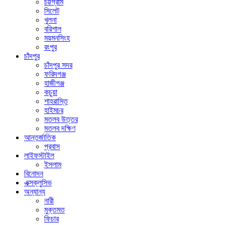
চট্টগ্রাম
সিলেট
খুলনা
বরিশাল
ময়মনসিংহ
রংপুর
চাঁদপুর
চাঁদপুর সদর
ফরিদগঞ্জ
হাজীগঞ্জ
কচুয়া
শাহরাস্তি
হাইমচর
মতলব উত্তর
মতলব দক্ষিণ
আন্তর্জাতিক
প্রবাস
লাইফস্টাইল
ইসলাম
বিনোদন
এক্সক্লুসিভ
অন্যান্য
নারী
মুক্তমত
ফিচার