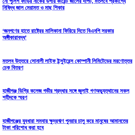
নৌ পুলিশ ফাঁড়ির নাকের ডগায় কারেন্ট জালের দাপট, মতলবে প্রকাশ্যে
নিষিদ্ধ জাল মেরামত ও মাছ শিকার
‘জনগণের হাতে রাষ্ট্রের মালিকানা ফিরিয়ে দিতে বিএনপি সরকার
অঙ্গীকারাবদ্ধ’
মতলব উত্তরে সোনালী লাইফ ইন্সুইরেন্স কোম্পানী লিমিটেডের মরণোত্তর
চেক বিতরণ
হাজীগঞ্জ ডিগ্রি কলেজ গভীর শ্রদ্ধার সঙ্গে জুলাই গণঅভ্যুত্থানের সকল
শহীদকে স্মরণ
হাজীগঞ্জের যুবধারা সমবায় ক্ষুদ্রঋণ পুনরায় চালু করে মানুষের আমানতের
টাকা পরিশোধ করা হবে