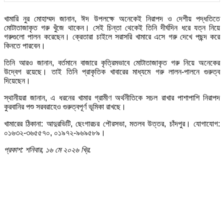
খামারি নুর মোহাম্মদ জানান, ঈদ উপলক্ষে অনেকেই নিরাপদ ও দেশীয় পদ্ধতিতে
মোটাতাজাকৃত গরু খুঁজে থাকেন। সেই চিন্তা থেকেই তিনি দীর্ঘদিন ধরে যত্ন নিয়ে
গরুগুলো পালন করেছেন। ক্রেতারা চাইলে সরাসরি খামারে এসে গরু দেখে পছন্দ করে
কিনতে পারবেন।
তিনি আরও জানান, বর্তমানে বাজারে কৃত্রিমভাবে মোটাতাজাকৃত গরু নিয়ে অনেকের
উদ্বেগ রয়েছে। তাই তিনি প্রাকৃতিক খাবারের মাধ্যমে গরু লালন-পালনে গুরুত্ব
দিয়েছেন।
স্থানীয়রা জানান, এ ধরনের খামার গ্রামীণ অর্থনীতিকে সচল রাখার পাশাপাশি নিরাপদ
কুরবানির পশু সরবরাহেও গুরুত্বপূর্ণ ভূমিকা রাখছে।
খামারের ঠিকানা: আদুরভিটি, ছেংগারচর পৌরসভা, মতলব উত্তর, চাঁদপুর। যোগাযোগ:
০১৬৩২-৩৬৫৫৭০, ০১৯৭২-৯৬৯৫৮৯।
প্রকাশ: শনিবার, ১৬ মে ২০২৬ খ্রি.