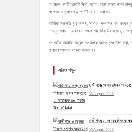
হাজীগঞ্জের যুবধারা সমবায় ক্ষুদ্রঋণ পুনরায় চালু করে
বাংলাদেশ জাতীয়তাবাদী রিক্সা, ভ্যান, অটো চালক দলের চাঁদপু
সংসদের অনুমোদনে এ কমিটি ঘোষণা করা হয়।
কমিটির সভাপতি নূরে আলম, সাধারণ সম্পাদক মো. রুবেল খন্দ
নাজমুল হোসেন, দপ্তর সম্পাদক মো. জিয়াউর রহমান, সাংস্কৃ
নব-গঠিত কমিটির নেতৃবৃন্দ সংগঠনকে আরও সুসংগঠিত করা, চ
পালনের প্রত্যয় ব্যক্ত করেছেন।
আরও পড়ুন
হাজীগঞ্জে অস্বাস্থ্যকর পরিব
06 August 2026
হাজীগঞ্জে ৬ বছরের শিশুকে 
06 August 2026