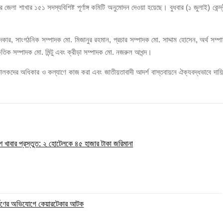
 মানুষের আমানতের টাকা পরিশোধ করা হবে
র জেলা শাখার ১৫১ সদস্যবিশিষ্ট পূর্ণাঙ্গ কমিটি অনুমোদন দেওয়া হয়েছে। বুধবার (১ জুলাই) কেন্দ্
কার, সাংগঠনিক সম্পাদক মো. মিজানুর রহমান, প্রচার সম্পাদক মো. সাদ্দাম হোসেন, অর্থ সম্প
তিক সম্পাদক মো. মিন্টু এবং ক্রীড়া সম্পাদক মো. নজরুল আখন্দ।
ালকদের অধিকার ও কল্যাণে কাজ করা এবং জাতীয়তাবাদী আদর্শ বাস্তবায়নে ঐক্যবদ্ধভাবে দায়ি
েশে খাবার প্রস্তুত: ২ হোটেলকে ৪৫ হাজার টাকা জরিমানা
ধর্ষণের অভিযোগে কেয়ারটেকার আটক