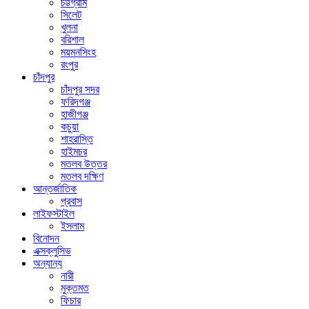
চট্টগ্রাম
সিলেট
খুলনা
বরিশাল
ময়মনসিংহ
রংপুর
চাঁদপুর
চাঁদপুর সদর
ফরিদগঞ্জ
হাজীগঞ্জ
কচুয়া
শাহরাস্তি
হাইমচর
মতলব উত্তর
মতলব দক্ষিণ
আন্তর্জাতিক
প্রবাস
লাইফস্টাইল
ইসলাম
বিনোদন
এক্সক্লুসিভ
অন্যান্য
নারী
মুক্তমত
ফিচার