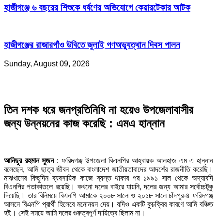
হাজীগঞ্জে ৬ বছরের শিশুকে ধর্ষণের অভিযোগে কেয়ারটেকার আটক
হাজীগঞ্জের রাজারগাঁও উবিতে জুলাই গণঅভ্যুত্থান দিবস পালন
Sunday, August 09, 2026
তিন দশক ধরে জনপ্রতিনিধি না হয়েও উপজেলাবাসীর
জন্য উন্নয়নের কাজ করেছি : এমএ হান্নান
আনিছুর রহমান সুজন
: ফরিদগঞ্জ উপজেলা বিএনপির আহ্বায়ক আলহাজ এম এ হান্নান
বলেছেন, আমি ছাত্র জীবন থেকে বাংলাদেশ জাতীয়তাবাদের আদর্শের রাজনীতি করেছি।
মাঝখানের কিছুদিন ব্যবসায়িক কাজে ব্যস্ত থাকার পর ১৯৯১ সাল থেকে অদ্যাবদি
বিএনপির পতাকাতলে রয়েছি। কখনো দলের বাইরে যায়নি, দলের জন্য আমার সর্বোচ্চটুকু
দিয়েছি। তার বিনিময়ে বিএনপি আমাকে ২০০৮ সালে ও ২০১৮ সালে চাঁদপুর-৪ ফরিদগঞ্জ
আসনে বিএনপি প্রার্থী হিসেবে মনোনয়ন দেয়। যদিও একটি কুচক্রির কারণে আমি বঞ্চিত
হই। সেই সময়ে আমি দলের গুরুত্বপূর্ণ দায়িত্বে ছিলাম না।