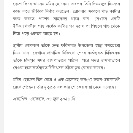
দেশে ফিরে আসেন মমিন হোসেন। এরপর তিনি দিনমজুর হিসেবে
কাজ করে জীবিকা নির্বাহ করতেন। রোববার সকালে গাছ কাটার
কাজ করতে পাশের সাইসাঙ্গা গ্রামে যান। সেখানে একটি
ইউক্যালিপটাস গাছ অর্ধেক কাটার পর হঠাৎ পা পিছলে গাছ থেকে
নিচে পড়ে গুরুতর আহত হন।
স্থানীয় লোকজন তাঁকে দ্রুত ফরিদগঞ্জ উপজেলা স্বাস্থ্য কমপ্লেক্সে
নিয়ে যান। সেখানে প্রাথমিক চিকিৎসা শেষে কর্তব্যরত চিকিৎসক
তাঁকে চাঁদপুর সদর হাসপাতালে পাঠান। পরে সদর হাসপাতালে
নেওয়া হলে কর্তব্যরত চিকিৎসক তাঁকে মৃত ঘোষণা করেন।
মমিন হোসেন তিন মেয়ে ও এক ছেলেসহ অসংখ্য স্বজন-শুভাকাঙ্ক্ষী
রেখে গেছেন। তাঁর মৃত্যুতে এলাকায় শোকের ছায়া নেমে এসেছে।
প্রকাশিত : রোববার, ০৭ জুন ২০২৬ খ্রি