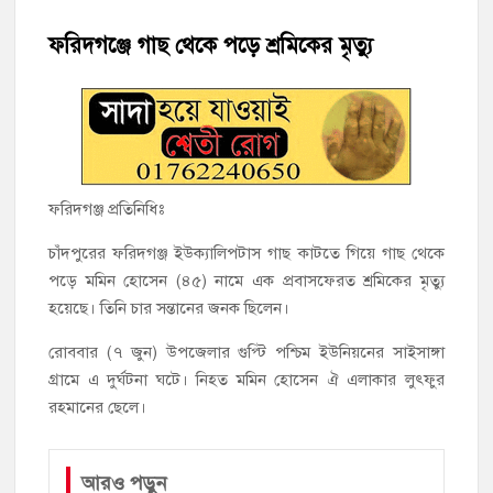
হাজীগঞ্জের টোরাগড় কাজী বাড়ি সড়কে রহিমা ভবনের প্রধান ফটক লক
করে চুরির চেষ্টা
ফরিদগঞ্জে গাছ থেকে পড়ে শ্রমিকের মৃত্যু
হাজীগঞ্জ পৌরসভার মেয়র প্রার্থী অ্যাড. টিটু টোরাগড় পূর্বপাড়া জামে
মসজিদে জুমা আদায়
হাজীগঞ্জে শিক্ষার্থীদের লেখাপড়ার মানোন্নয়নে ও উপস্থিতি নিশ্চিতকরণে
অভিভাবক সমাবেশ
ফরিদগঞ্জ প্রতিনিধিঃ
হাজীগঞ্জে অস্বাস্থ্যকর পরিবেশে খাবার প্রস্তুত: ২ হোটেলকে ৪৫ হাজার
চাঁদপুরের ফরিদগঞ্জ ইউক্যালিপটাস গাছ কাটতে গিয়ে গাছ থেকে
টাকা জরিমানা
পড়ে মমিন হোসেন (৪৫) নামে এক প্রবাসফেরত শ্রমিকের মৃত্যু
হয়েছে। তিনি চার সন্তানের জনক ছিলেন।
হাজীগঞ্জে ৬ বছরের শিশুকে ধর্ষণের অভিযোগে কেয়ারটেকার আটক
রোববার (৭ জুন) উপজেলার গুপ্টি পশ্চিম ইউনিয়নের সাইসাঙ্গা
হাজীগঞ্জের রাজারগাঁও উবিতে জুলাই গণঅভ্যুত্থান দিবস পালন
গ্রামে এ দুর্ঘটনা ঘটে। নিহত মমিন হোসেন ঐ এলাকার লুৎফুর
রহমানের ছেলে।
আরও পড়ুন