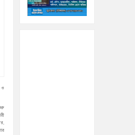
ন ও
ুরু
ারী
ীর,
নার