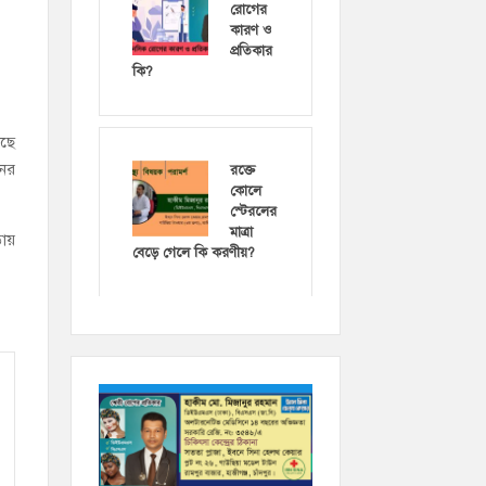
রোগের
কারণ ও
প্রতিকার
কি?
েছে
নের
রক্তে
কোলে
স্টেরলের
মাত্রা
ড়ায়
বেড়ে গেলে কি করণীয়?