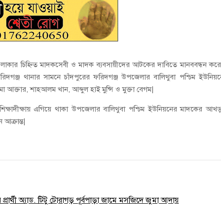
এলাকার চিহ্নিত মাদকসেবী ও মাদক ব্যবসায়ীদের আটকের দাবিতে মানববন্ধন কর
দগঞ্জ থানার সামনে চাঁদপুরের ফরিদগঞ্জ উপজেলার বালিথুবা পশ্চিম ইউনিয়
 আক্তার, শাহআলম খান, আব্দুল হাই মুন্সি ও মুক্তা বেগম|
শিক্ষাদীক্ষায় এগিয়ে থাকা উপজেলার বালিথুবা পশ্চিম ইউনিয়নের মাদকের আখ
আক্রান্ত|
্রার্থী অ্যাড. টিটু টোরাগড় পূর্বপাড়া জামে মসজিদে জুমা আদায়