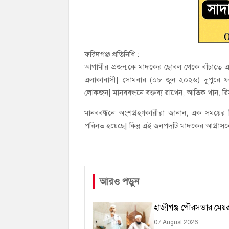
ফরিদগঞ্জ প্রতিনিধি :
আগামীর প্রজন্মকে মাদকের ছোবল থেকে বাঁচাতে 
এলাকাবাসী| সোমবার (০৮ জুন ২০২৬) দুপুরে ফরি
লোকজন| মানববন্ধনে বক্তব্য রাখেন, আতিক খান, রিমা
মানববন্ধনে অংশগ্রহণকারীরা জানান, এক সময়ের 
পরিনত হয়েছে| কিন্তু এই জনপদটি মাদকের আগ্রাসনে 
আরও পড়ুন
হাজীগঞ্জ পৌরসভার মেয়র প
07 August 2026