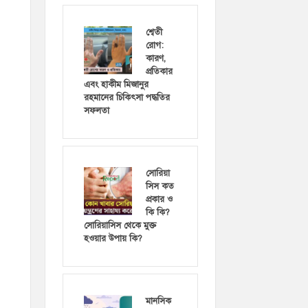
শ্বেতী
রোগ:
কারণ,
প্রতিকার
এবং হাকীম মিজানুর
রহমানের চিকিৎসা পদ্ধতির
সফলতা
সোরিয়া
সিস কত
প্রকার ও
কি কি?
সোরিয়াসিস থেকে মুক্ত
হওয়ার উপায় কি?
মানসিক