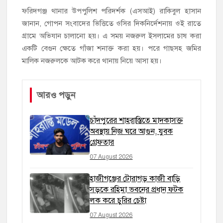
ফরিদগঞ্জ থানার উপপুলিশ পরিদর্শক (এসআই) রাকিবুল হাসান
জানান, গোপন সংবাদের ভিত্তিতে ওসির দিকনির্দেশনায় ওই রাতে
গ্রামে অভিযান চালানো হয়। এ সময় নজরুল ইসলামের চাষ করা
একটি বেগুন ক্ষেতে গাঁজা শনাক্ত করা হয়। পরে গাছসহ জমির
মালিক নজরুলকে আটক করে থানায় নিয়ে আসা হয়।
আরও পড়ুন
চাঁদপুরের শাহরাস্তিতে মাদকাসক্ত
অবস্থায় নিজ ঘরে আগুন, যুবক
গ্রেফতার
07 August 2026
হাজীগঞ্জের টোরাগড় কাজী বাড়ি
সড়কে রহিমা ভবনের প্রধান ফটক
লক করে চুরির চেষ্টা
07 August 2026