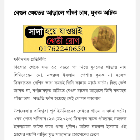
হাজীগঞ্জে শিক্ষার্থীদের লেখাপড়ার মানোন্নয়নে ও উপস্থিতি নিশ্চিতকরণে
অভিভাবক সমাবেশ
বেগুন ক্ষেতের আড়ালে গাঁজা চাষ, যুবক আটক
হাজীগঞ্জে অস্বাস্থ্যকর পরিবেশে খাবার প্রস্তুত: ২ হোটেলকে ৪৫ হাজার
টাকা জরিমানা
হাজীগঞ্জে ৬ বছরের শিশুকে ধর্ষণের অভিযোগে কেয়ারটেকার আটক
হাজীগঞ্জের রাজারগাঁও উবিতে জুলাই গণঅভ্যুত্থান দিবস পালন
ফরিদগঞ্জ প্রতিনিধি:
কিশোর থেকে সদ্য ২২ বছরে পা দিয়ে যুবকের খাতায় নাম
লিখিয়েছেন মো. নজরুল ইসলাম। পেশায় কৃষক না হলেও
হাজীগঞ্জ সরকারি মডেল পাইলট হাই স্কুল অ্যান্ড কলেজে ‘জুলাই
গণঅভ্যুত্থান দিবস’ পালিত
দিনরাতের বেশির ভাগ সময়ই তিনি কাটান মাঠে-ঘাটে। কিন্তু কেউ
জানত না, বর্গাচাষকৃত জমিতে বেগুন চাষের আড়ালে তিনি করছেন
‘জনগণের ভোটে নির্বাচিত হয়ে ফরিদগঞ্জের উন্নয়নে কাজ করছি’ :
গাঁজা চাষ। সম্প্রতি ফাঁস হয়েছে সেই গোপন কারবার।
আলহাজ্ব এমএ হান্নান এমপি
উপজেলার বালিথুবা পূর্ব ইউনিয়নের দেইচর গ্রামে এ ঘটনা ঘটে।
খবর পেয়ে শনিবার (২৩ মে২০২৬) দিবাগত রাতে গাঁজাসহ নজরুল
নৌ পুলিশ ফাঁড়ির নাকের ডগায় কারেন্ট জালের দাপট, মতলবে প্রকাশ্যে
নিষিদ্ধ জাল মেরামত ও মাছ শিকার
ইসলামকে আটক করে থানা পুলিশ। আটক নজরুল ইসলাম ওই
গ্রামের নয়ানি বাড়ির মৃত শাহাদাত হোসেনের ছেলে।