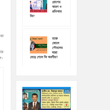
রোগের
কারণ ও
প্রতিকার
কি?
করা
রক্তে
কোলে
স্টেরলের
িচে
মাত্রা
বেড়ে গেলে কি করণীয়?
লে।