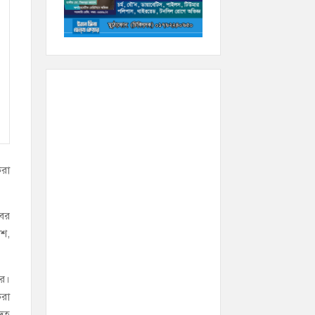
করা
খবর
িশ,
রে।
করা
দেহ