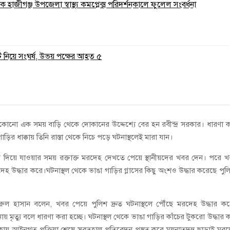
 হাজীগঞ্জ উপজেলা স্বাস্থ্য কমপ্লেক্স পরিদর্শনকালে ফুলেল সংবর্ধনা
ি নিয়ে সংঘর্ষ, উভয় পক্ষের আহত ৫
 যেকোনো এক সময় বাড়ি থেকে দোকানের উদ্দেশ্যে বের হন রবীন্দ্র সরকার। ধারণা 
াড়ির ধাক্কায় তিনি রাস্তা থেকে নিচে পড়ে ঘটনাস্থলেই মারা যান।
পথ দিয়ে যাওয়ার সময় রক্তাক্ত মরদেহ দেখতে পেয়ে স্থানীয়দের খবর দেন। পরে 
েহ উদ্ধার করে।ঘটনাস্থল থেকে ভাঙা গাড়ির গ্লাসের কিছু অংশও উদ্ধার করেছে পুল
কামরুল হাসান বলেন, খবর পেয়ে পুলিশ দ্রুত ঘটনাস্থলে পৌঁছে মরদেহ উদ্ধার ক
নায় মৃত্যু বলে ধারণা করা হচ্ছে। ঘটনাস্থল থেকে ভাঙা গাড়ির কাঁচের টুকরো উদ্ধার 
আইনগত প্রক্রিয়া শেষে সুরতহাল প্রতিবেদন প্রস্তুত করে ময়নাতদন্ত ছাড়াই মর