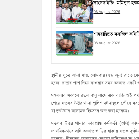
সাংসদ ইঞ্জি. মমিনুল হককে
08 August 2026
শাহরাস্তিতে মসজিদ কমিট
08 August 2026
স্থানীয় সূত্রে জানা যায়, সোমবার (২৯ জুন) রাতে
হচ্ছে, রাস্তার পাশ দিয়ে যাওয়ার সময় অজ্ঞাত একটি গ
মঙ্গলবার সকালে রতন বাবু নামে এক ব্যক্তি ওই 
পেয়ে মতলব উত্তর থানা পুলিশ ঘটনাস্থলে পৌঁছে মরদ
যা দুর্ঘটনার আলামত হিসেবে জব্দ করা হয়েছে।
মতলব উত্তর থানার ভারপ্রাপ্ত কর্মকর্তা (ওসি) 
প্রাথমিকভাবে এটি অজ্ঞাত গাড়ির ধাক্কায় সড়ক দুর্ঘট
হয়েছে। নিহতের স্বজনদের কোনো অভিযোগ না থাকায় 