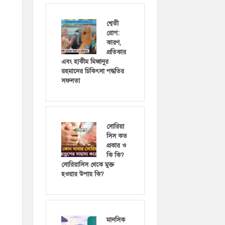
শ্বেতী
রোগ:
কারণ,
প্রতিকার
এবং হাকীম মিজানুর
রহমানের চিকিৎসা পদ্ধতির
সফলতা
সোরিয়া
সিস কত
প্রকার ও
কি কি?
সোরিয়াসিস থেকে মুক্ত
হওয়ার উপায় কি?
মানসিক