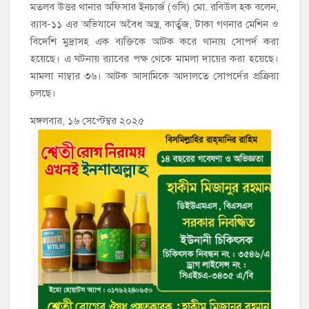
মতলব উত্তর থানার অফিসার ইনচার্জ (ওসি) মো. রবিউল হক বলেন,
র‌্যাব-১১ এর অভিযানে অবৈধ অস্ত্র, কার্তুজ, টাকা গণনার মেশিন ও
বিদেশি মুদ্রাসহ এক ব্যক্তিকে আটক করে থানায় সোপর্দ করা
হয়েছে। এ ঘটনায় র‌্যাবের পক্ষ থেকে মামলা দায়ের করা হয়েছে।
মামলা নাম্বার ৩৬। আটক আসামিকে আদালতে সোপর্দের প্রক্রিয়া
চলছে।
মঙ্গলবার, ১৬ সেপ্টেম্বর ২০২৫