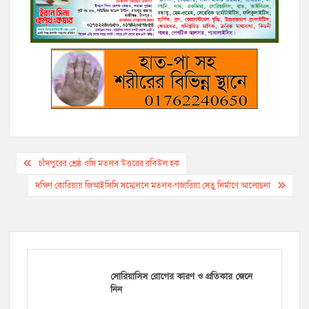
o
r
n
g
a
p
k
k
e
m
p
r
Post
চাঁদপুরের শ্রেষ্ঠ ওসি মতলব উত্তরের রবিউল হক
navigation
দক্ষিণ কোরিয়ায় জিআইসিসি সম্মেলনে মতলব-গজারিয়া সেতু নির্মাণে আলোচনা
সোরিয়াসিস রোগের কারণ ও প্রতিকার জেনে
নিন