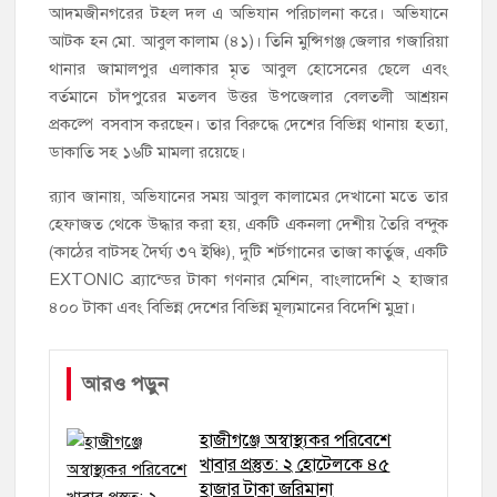
আদমজীনগরের টহল দল এ অভিযান পরিচালনা করে। অভিযানে
আটক হন মো. আবুল কালাম (৪১)। তিনি মুন্সিগঞ্জ জেলার গজারিয়া
থানার জামালপুর এলাকার মৃত আবুল হোসেনের ছেলে এবং
বর্তমানে চাঁদপুরের মতলব উত্তর উপজেলার বেলতলী আশ্রয়ন
প্রকল্পে বসবাস করছেন। তার বিরুদ্ধে দেশের বিভিন্ন থানায় হত্যা,
ডাকাতি সহ ১৬টি মামলা রয়েছে।
র‌্যাব জানায়, অভিযানের সময় আবুল কালামের দেখানো মতে তার
হেফাজত থেকে উদ্ধার করা হয়, একটি একনলা দেশীয় তৈরি বন্দুক
(কাঠের বাটসহ দৈর্ঘ্য ৩৭ ইঞ্চি), দুটি শর্টগানের তাজা কার্তুজ, একটি
EXTONIC ব্র্যান্ডের টাকা গণনার মেশিন, বাংলাদেশি ২ হাজার
৪০০ টাকা এবং বিভিন্ন দেশের বিভিন্ন মূল্যমানের বিদেশি মুদ্রা।
আরও পড়ুন
হাজীগঞ্জে অস্বাস্থ্যকর পরিবেশে
খাবার প্রস্তুত: ২ হোটেলকে ৪৫
হাজার টাকা জরিমানা