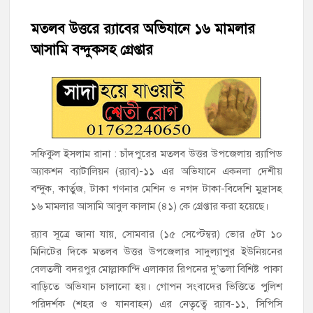
মতলব উত্তরে র‌্যাবের অভিযানে ১৬ মামলার
‘জনগণের ভোটে নির্বাচিত হয়ে ফরিদগঞ্জের উন্নয়নে কাজ করছি’ :
আলহাজ্ব এমএ হান্নান এমপি
আসামি বন্দুকসহ গ্রেপ্তার
নৌ পুলিশ ফাঁড়ির নাকের ডগায় কারেন্ট জালের দাপট, মতলবে প্রকাশ্যে
নিষিদ্ধ জাল মেরামত ও মাছ শিকার
‘জনগণের হাতে রাষ্ট্রের মালিকানা ফিরিয়ে দিতে বিএনপি সরকার
অঙ্গীকারাবদ্ধ’
সফিকুল ইসলাম রানা : চাঁদপুরের মতলব উত্তর উপজেলায় র‌্যাপিড
অ্যাকশন ব্যাটালিয়ন (র‌্যাব)-১১ এর অভিযানে একনলা দেশীয়
মতলব উত্তরে সোনালী লাইফ ইন্সুইরেন্স কোম্পানী লিমিটেডের মরণোত্তর
বন্দুক, কার্তুজ, টাকা গণনার মেশিন ও নগদ টাকা-বিদেশি মুদ্রাসহ
চেক বিতরণ
১৬ মামলার আসামি আবুল কালাম (৪১) কে গ্রেপ্তার করা হয়েছে।
হাজীগঞ্জ ডিগ্রি কলেজ গভীর শ্রদ্ধার সঙ্গে জুলাই গণঅভ্যুত্থানের সকল
র‌্যাব সূত্রে জানা যায়, সোমবার (১৫ সেপ্টেম্বর) ভোর ৫টা ১০
শহীদকে স্মরণ
মিনিটের দিকে মতলব উত্তর উপজেলার সাদুল্যাপুর ইউনিয়নের
বেলতলী বদরপুর মোল্লাকান্দি এলাকার রিপনের দু’তলা বিশিষ্ট পাকা
হাজীগঞ্জের যুবধারা সমবায় ক্ষুদ্রঋণ পুনরায় চালু করে মানুষের আমানতের
বাড়িতে অভিযান চালানো হয়। গোপন সংবাদের ভিত্তিতে পুলিশ
টাকা পরিশোধ করা হবে
পরিদর্শক (শহর ও যানবাহন) এর নেতৃত্বে র‌্যাব-১১, সিপিসি