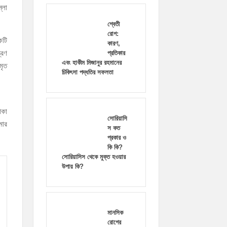
্লা
শ্বেতী
রোগ:
কটি
কারণ,
্রণ
প্রতিকার
এবং হাকীম মিজানুর রহমানের
মৃত
চিকিৎসা পদ্ধতির সফলতা
াকা
সোরিয়াসি
মার
স কত
প্রকার ও
কি কি?
সোরিয়াসিস থেকে মুক্ত হওয়ার
উপায় কি?
মানসিক
রোগের