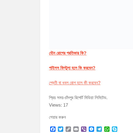
যৌন রোগের প্রতিকার কি?
পাইলস ফিস্টুলা হলে কি করবেন?
শ্বেতী বা ধবল রোগ হলে কী করবেন?
প্রিয় সময়-চাঁদপুর রিপোর্ট মিডিয়া লিমিটেড.
Views: 17
শেয়ার করুন
F
T
C
E
V
M
T
W
S