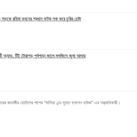
ি সড়কে রহিমা ভবনের প্রধান ফটক লক করে চুরির চেষ্টা
্থী অ্যাড. টিটু টোরাগড় পূর্বপাড়া জামে মসজিদে জুমা আদায়
রের জাহাঙ্গীর হোটেলের পাশের “মালিয়া এন্ড মুহাত ফ্যাশন হাউজ”-এর সত্ত্বাধিকারী।