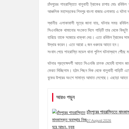
নৌ পুলিশ ফাঁড়ির নাকের ডগায় কারেন্ট জালের দাপট, মত
চাঁদপুরের শাহরাস্তিতে বালুবাহী ট্রাকের চাপায় মোঃ রবিউ
আঞ্চলিক মহাসড়কের শিবপুর বাংলা বাজার এলাকায় এ ঘটনা
স্থানীয় এলাকাবাসী সূত্রে জানা যায়, ঘটনার সময় র
সিএনজিকে থামানোর সংকেত দিলে গাড়িটি তার থেকে কিছুটা সা
হারিয়ে তাকে সজোরে ধাক্কা দেয়। এতে রবিউল ট্রাকের সামনে
উদ্ধার করেন। এতে আরো ২ জন গুরুতর আহত হন।
সংবাদ পেয়ে শাহরাস্তি মডেল থানা পুলিশ ঘটনাস্থলে পৌঁছে ম
ঘটনার প্রত্যক্ষদর্শী আহত সিএনজি চালক মেহেদী হাসান জ
ফেরত দিচ্ছিলাম। হঠাৎ পিছন দিক থেকে বালুবাহী গাড়িটি 
বুকের উপরের অংশে সামান্য আঘাত লেগেছে। এছাড়া আহত আ
আরও পড়ুন
চাঁদপুরের শাহরাস্তিতে মাদক
07 August 2026