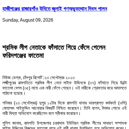
হাজীগঞ্জের রাজারগাঁও উবিতে জুলাই গণঅভ্যুত্থান দিবস পালন
Sunday, August 09, 2026
শ্রমিক লীগ নেতাকে ফাঁসাতে গিয়ে ফেঁসে গেলেন
ফরিদগঞ্জের ফাতেমা
নিউজ ডেস্ক, চাঁদপুর রিপোর্ট :২৩ সেপ্টেম্বর ২০২৩
লক্ষ্মীপুরের রামগতিতে শ্রমিক লীগ নেতা সাইফ উদ্দিনকে (৩৭) ফাঁসাতে গিয়ে উল্টো
ফাতেমা বেগম (৩৫) নামে এক নারী ফেঁসে গেছেন। ওই নারীকে গ্রেফতার করে আদালতে
পাঠানো হয়েছে।
শনিবার (২৩ সেপ্টেম্বর) দুপুর ১২টার দিকে রামগতি থানার ভারপ্রাপ্ত কর্মকর্তা (ওসি)
মোহাম্মদ সাইফুদ্দিন আনোয়ার বিষয়টি নিশ্চিত করেছেন। তিনি বলেন, টাকার লোভে ওই
নারী মিথ্যা অভিযোগ করেছিলেন বলে স্বীকার করেছেন।
পুলিশ জানায়, রামগতি উপজেলার চরবাদাম ইউনিয়ন শ্রমিক লীগের সাধারণ সম্পাদক
সাইফ উদ্দিনের বিরুদ্ধে ফাতেমা নামে ওই নারী থানায় উপস্থিত হয়ে অভিযোগ করেন।