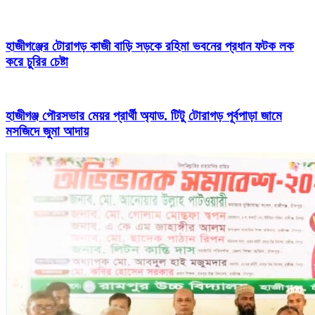
হাজীগঞ্জের টোরাগড় কাজী বাড়ি সড়কে রহিমা ভবনের প্রধান ফটক লক
করে চুরির চেষ্টা
হাজীগঞ্জ পৌরসভার মেয়র প্রার্থী অ্যাড. টিটু টোরাগড় পূর্বপাড়া জামে
মসজিদে জুমা আদায়