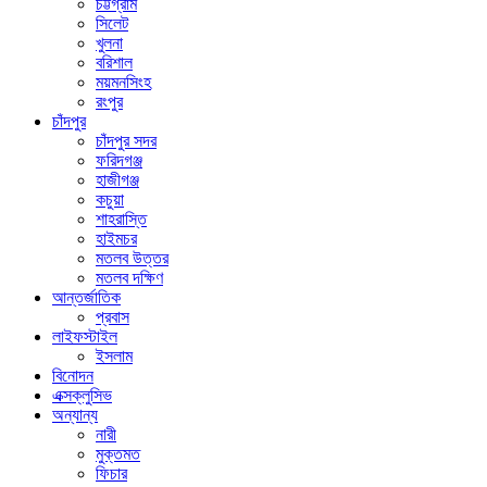
চট্টগ্রাম
সিলেট
খুলনা
বরিশাল
ময়মনসিংহ
রংপুর
চাঁদপুর
চাঁদপুর সদর
ফরিদগঞ্জ
হাজীগঞ্জ
কচুয়া
শাহরাস্তি
হাইমচর
মতলব উত্তর
মতলব দক্ষিণ
আন্তর্জাতিক
প্রবাস
লাইফস্টাইল
ইসলাম
বিনোদন
এক্সক্লুসিভ
অন্যান্য
নারী
মুক্তমত
ফিচার