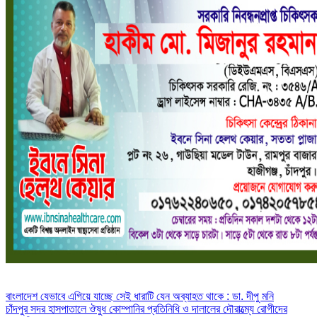
Post
বাংলাদেশ যেভাবে এগিয়ে যাচ্ছে সেই ধারাটি যেন অব্যাহত থাকে : ডা. দীপু মনি
চাঁদপুর সদর হাসপাতালে ঔষুধ কোম্পানির প্রতিনিধি ও দালালের দৌরাত্ম্যে রোগীদের