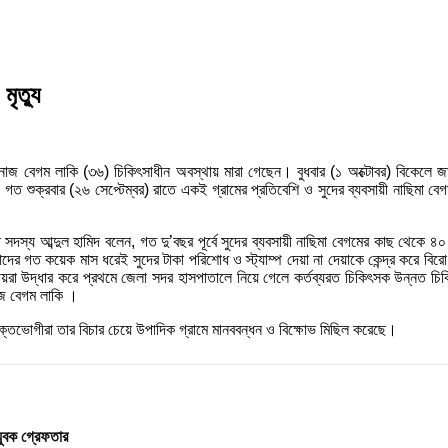
ৃত্যু
হনাজ বেগম লাকি (৩৬) চিকিৎসাধীন অবস্থায় মারা গেছেন। বুধবার (১ অক্টোবর) বিকেলে জাতীয়
 শুক্রবার (২৬ সেপ্টেম্বর) রাতে একই গ্রামের প্রতিবেশি ও সুদের ব্যবসায়ী নাছিমা বে
ি সদস্য আব্দুল হামিদ বলেন, গত দু’বছর পূর্বে সুদের ব্যবসায়ী নাছিমা বেগমের কাছ থে
র গত কয়েক মাস ধরেই সুদের টাকা পরিশোধ ও স্ট্যাম্প দেয়া না দেয়াকে কেন্দ্র করে বিরোধ 
উদ্ধার করে প্রথমে জেলা সদর হাসপাতালে নিয়ে গেলে কর্তব্যরত চিকিৎসক উন্নত চিকিৎসার
নাজ বেগম লাকি ।
ুক্তভোগীরা তার বিচার চেয়ে উপাদিক গ্রামে মানববন্ধন ও বিক্ষোভ মিছিল করেছে।
যুবক গ্রেফতার