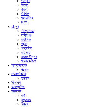
চট্টগ্রাম
সিলেট
খুলনা
বরিশাল
ময়মনসিংহ
রংপুর
চাঁদপুর
চাঁদপুর সদর
ফরিদগঞ্জ
হাজীগঞ্জ
কচুয়া
শাহরাস্তি
হাইমচর
মতলব উত্তর
মতলব দক্ষিণ
আন্তর্জাতিক
প্রবাস
লাইফস্টাইল
ইসলাম
বিনোদন
এক্সক্লুসিভ
অন্যান্য
নারী
মুক্তমত
ফিচার