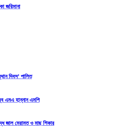
াকা জরিমানা
্থান দিবস’ পালিত
জ্ব এমএ হান্নান এমপি
িদ্ধ জাল মেরামত ও মাছ শিকার