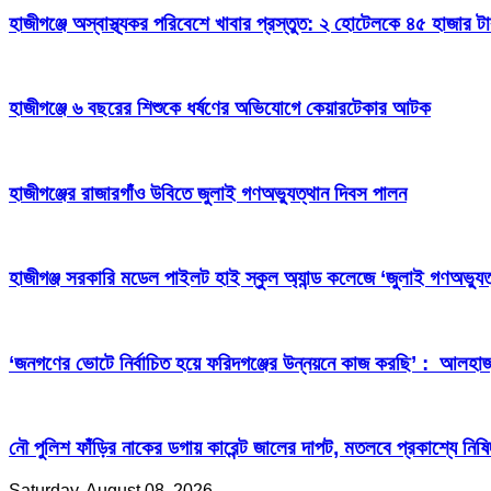
হাজীগঞ্জে অস্বাস্থ্যকর পরিবেশে খাবার প্রস্তুত: ২ হোটেলকে ৪৫ হাজার ট
হাজীগঞ্জে ৬ বছরের শিশুকে ধর্ষণের অভিযোগে কেয়ারটেকার আটক
হাজীগঞ্জের রাজারগাঁও উবিতে জুলাই গণঅভ্যুত্থান দিবস পালন
হাজীগঞ্জ সরকারি মডেল পাইলট হাই স্কুল অ্যান্ড কলেজে ‘জুলাই গণঅভ্যুত
‘জনগণের ভোটে নির্বাচিত হয়ে ফরিদগঞ্জের উন্নয়নে কাজ করছি’ : আলহা
নৌ পুলিশ ফাঁড়ির নাকের ডগায় কারেন্ট জালের দাপট, মতলবে প্রকাশ্যে নিষ
Saturday, August 08, 2026