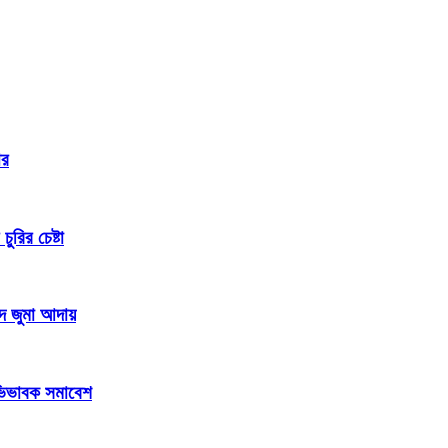
ার
রির চেষ্টা
দে জুমা আদায়
 অভিভাবক সমাবেশ