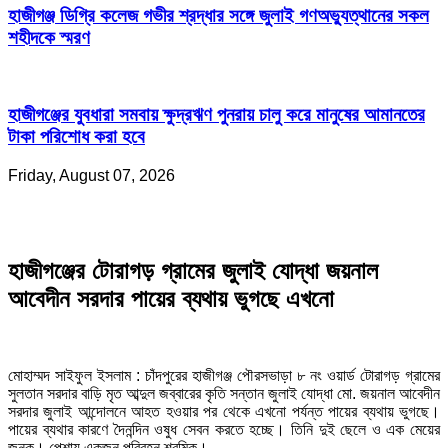
হাজীগঞ্জ ডিগ্রি কলেজ গভীর শ্রদ্ধার সঙ্গে জুলাই গণঅভ্যুত্থানের সকল
শহীদকে স্মরণ
হাজীগঞ্জের যুবধারা সমবায় ক্ষুদ্রঋণ পুনরায় চালু করে মানুষের আমানতের
টাকা পরিশোধ করা হবে
Friday, August 07, 2026
হাজীগঞ্জের টোরাগড় গ্রামের জুলাই যোদ্ধা জয়নাল
আবেদীন সরদার পায়ের ব্যথায় ভুগছে এখনো
মোহাম্মদ সাইফুল ইসলাম : চাঁদপুরের হাজীগঞ্জ পৌরসভাড়া ৮ নং ওয়ার্ড টোরাগড় গ্রামের
সুলতান সরদার বাড়ি মৃত আব্দুল জব্বারের কৃতি সন্তান জুলাই যোদ্ধা মো. জয়নাল আবেদীন
সরদার জুলাই আন্দোলনে আহত হওয়ার পর থেকে এখনো পর্যন্ত পায়ের ব্যথায় ভুগছে।
পায়ের ব্যথার কারণে দৈনন্দিন ওষুধ সেবন করতে হচ্ছে। তিনি দুই ছেলে ও এক মেয়ের
জনক। পেশায় একজন পরিবহন শ্রমিক।