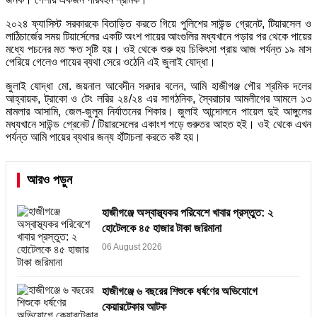
২০২৪ ফ্যাসিস্ট সরকারকে বিতাড়িত করতে গিয়ে পুলিশের সাউন্ড গ্রেনেট, টিয়ারসেল ও
লাঠিচার্জের সময় টিয়ার্সেলের একটি অংশ পায়ের আংগুলির মধ্যখানে পড়ার পর থেকে পায়ের
মধ্যে পচনের মত ক্ষত সৃষ্টি হয়। ওই থেকে শুরু হয় চিকিৎসা প্রায় আজ পর্যন্ত ১৯ মাস
পেরিয়ে গেলেও পায়ের ব্যথা সেরে ওঠেনি এই জুলাই যোদ্ধা।
জুলাই যোদ্ধা মো. জয়নাল আবেদীন সরদার বলেন, আমি হাজীগঞ্জ পৌর শ্রমিক দলের
আহ্বায়ক, ট্রাকো ও টেং লরির ২৪/২৪ এর সাগঠনিক, স্বৈরাচার আমলীগের আমলে ১৩
মামলার আসামি, জেল-জুলুম নির্যাতনের শিকার। জুলাই আন্দোলনে পায়েল দুই আঙ্গুলের
মধ্যখানে সাউন্ড গ্রেনেট / টিয়ারসেলের একাংশ পড়ে গুরুতর আহত হই। ওই থেকে এখন
পর্যন্ত আমি পায়ের ব্যথার জন্য হাঁটাচলা করতে কষ্ট হয়।
আরও পড়ুন
হাজীগঞ্জে অস্বাস্থ্যকর পরিবেশে খাবার প্রস্তুত: ২
হোটেলকে ৪৫ হাজার টাকা জরিমানা
06 August 2026
হাজীগঞ্জে ৬ বছরের শিশুকে ধর্ষণের অভিযোগে
কেয়ারটেকার আটক