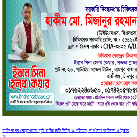
Post
ফরিদগঞ্জের ঘোড়াশালায় কৃষি জমির মাটি বিক্রি ও পরিবহন, লাখ টাকা জরিমানা ও ট্রাক্টর
জব্দ