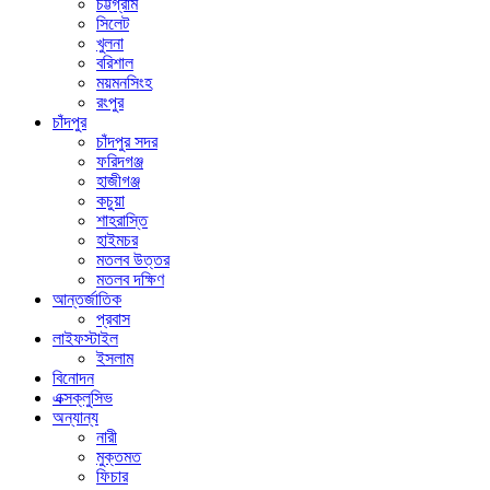
চট্টগ্রাম
সিলেট
খুলনা
বরিশাল
ময়মনসিংহ
রংপুর
চাঁদপুর
চাঁদপুর সদর
ফরিদগঞ্জ
হাজীগঞ্জ
কচুয়া
শাহরাস্তি
হাইমচর
মতলব উত্তর
মতলব দক্ষিণ
আন্তর্জাতিক
প্রবাস
লাইফস্টাইল
ইসলাম
বিনোদন
এক্সক্লুসিভ
অন্যান্য
নারী
মুক্তমত
ফিচার