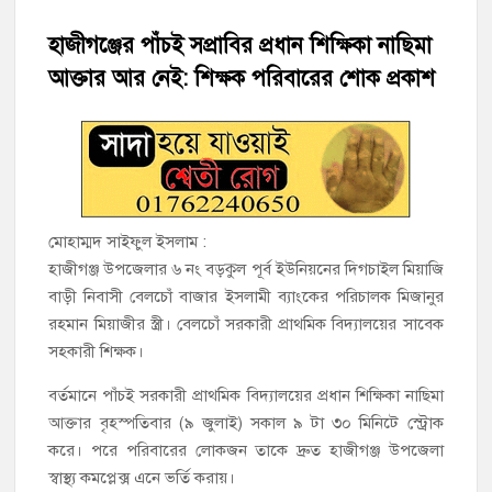
হাজীগঞ্জের টোরাগড় কাজী বাড়ি সড়কে রহিমা ভবনের প্রধান ফটক লক
করে চুরির চেষ্টা
হাজীগঞ্জের পাঁচই সপ্রাবির প্রধান শিক্ষিকা নাছিমা
আক্তার আর নেই: শিক্ষক পরিবারের শোক প্রকাশ
হাজীগঞ্জ পৌরসভার মেয়র প্রার্থী অ্যাড. টিটু টোরাগড় পূর্বপাড়া জামে
মসজিদে জুমা আদায়
হাজীগঞ্জে শিক্ষার্থীদের লেখাপড়ার মানোন্নয়নে ও উপস্থিতি নিশ্চিতকরণে
অভিভাবক সমাবেশ
হাজীগঞ্জে অস্বাস্থ্যকর পরিবেশে খাবার প্রস্তুত: ২ হোটেলকে ৪৫ হাজার
মোহাম্মদ সাইফুল ইসলাম :
টাকা জরিমানা
হাজীগঞ্জ উপজেলার ৬ নং বড়কুল পূর্ব ইউনিয়নের দিগচাইল মিয়াজি
বাড়ী নিবাসী বেলচোঁ বাজার ইসলামী ব্যাংকের পরিচালক মিজানুর
হাজীগঞ্জে ৬ বছরের শিশুকে ধর্ষণের অভিযোগে কেয়ারটেকার আটক
রহমান মিয়াজীর স্ত্রী। বেলচোঁ সরকারী প্রাথমিক বিদ্যালয়ের সাবেক
সহকারী শিক্ষক।
হাজীগঞ্জের রাজারগাঁও উবিতে জুলাই গণঅভ্যুত্থান দিবস পালন
বর্তমানে পাঁচই সরকারী প্রাথমিক বিদ্যালয়ের প্রধান শিক্ষিকা নাছিমা
আক্তার বৃহস্পতিবার (৯ জুলাই) সকাল ৯ টা ৩০ মিনিটে স্ট্রোক
করে। পরে পরিবারের লোকজন তাকে দ্রুত হাজীগঞ্জ উপজেলা
স্বাস্থ্য কমপ্লেক্স এনে ভর্তি করায়।