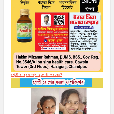
শ্বেতী বা ধবল রোগ হলে কী করবেন?