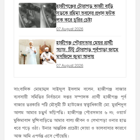
হাজীগঞ্জের টোরাগড় কাজী বাড়ি
সড়কে রহিমা ভবনের প্রধান ফটক
লক করে চুরির চেষ্টা
07 August 2026
হাজীগঞ্জ পৌরসভার মেয়র প্রার্থী
অ্যাড. টিটু টোরাগড় পূর্বপাড়া জামে
মসজিদে জুমা আদায়
07 August 2026
সাংবাদিক মোহাম্মদ সাইফুল ইসলাম বলেন, হাজীগঞ্জ বাজার
ব্যবসায়ী সমিতির নির্বাচনে দপ্তর সম্পাদক প্রার্থী হাজীগঞ্জ পূর্ব
বাজার তরকারি পট্টি মৌসুমী টি হাউজের স্বত্বাধিকারী মো. মুরশিদুল
আলম আমার চতুর্থ ভগ্নিপতি। হাজীগঞ্জ পৌরসভার ৬ নং ওয়ার্ড
মুকিমাবাদ মুন্সিবাড়িতে আমার বাল্য জীবন ও লেখাপড়া ওনার হাত
ধরে গড়ে ওঠা। উনার আন্তরিক প্রচেষ্টা দোয়া ও ভালবাসার কারণে
আজ আমি এপর্যন্ত এসে পৌঁছেছি।