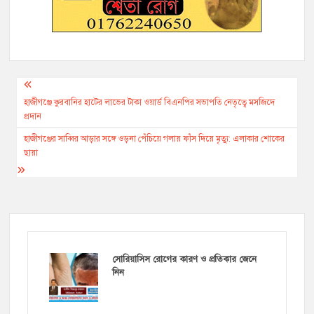
Post
navigation
হাজীগঞ্জে কুরবানির হাটের লাভের টাকা ওয়ার্ড বিএনপির সভাপতি নেতৃত্বে মসজিদে
প্রদান
হাজীগঞ্জের সাব্বির আড়ার সঙ্গে ওড়না পেঁচিয়ে গলায় ফাঁস দিয়ে মৃত্যু: এলাকার শোকের
ছায়া
সোরিয়াসিস রোগের কারণ ও প্রতিকার জেনে
নিন