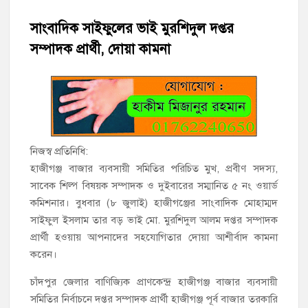
হাজীগঞ্জে শিক্ষার্থীদের লেখাপড়ার মানোন্নয়নে ও উপস্থিতি নিশ্চিতকরণে
অভিভাবক সমাবেশ
সাংবাদিক সাইফুলের ভাই মুরশিদুল দপ্তর
সম্পাদক প্রার্থী, দোয়া কামনা
হাজীগঞ্জে অস্বাস্থ্যকর পরিবেশে খাবার প্রস্তুত: ২ হোটেলকে ৪৫ হাজার
টাকা জরিমানা
হাজীগঞ্জে ৬ বছরের শিশুকে ধর্ষণের অভিযোগে কেয়ারটেকার আটক
হাজীগঞ্জের রাজারগাঁও উবিতে জুলাই গণঅভ্যুত্থান দিবস পালন
নিজস্ব প্রতিনিধি:
হাজীগঞ্জ সরকারি মডেল পাইলট হাই স্কুল অ্যান্ড কলেজে ‘জুলাই
হাজীগঞ্জ বাজার ব্যবসায়ী সমিতির পরিচিত মুখ, প্রবীণ সদস্য,
গণঅভ্যুত্থান দিবস’ পালিত
সাবেক শিল্প বিষয়ক সম্পাদক ও দুইবারের সম্মানিত ৫ নং ওয়ার্ড
কমিশনার। বুধবার (৮ জুলাই) হাজীগঞ্জের সাংবাদিক মোহাম্মদ
‘জনগণের ভোটে নির্বাচিত হয়ে ফরিদগঞ্জের উন্নয়নে কাজ করছি’ :
সাইফুল ইসলাম তার বড় ভাই মো. মুরশিদুল আলম দপ্তর সম্পাদক
আলহাজ্ব এমএ হান্নান এমপি
প্রার্থী হওয়ায় আপনাদের সহযোগিতার দোয়া আশীর্বাদ কামনা
করেন।
নৌ পুলিশ ফাঁড়ির নাকের ডগায় কারেন্ট জালের দাপট, মতলবে প্রকাশ্যে
নিষিদ্ধ জাল মেরামত ও মাছ শিকার
চাঁদপুর জেলার বাণিজ্যিক প্রাণকেন্দ্র হাজীগঞ্জ বাজার ব্যবসায়ী
সমিতির নির্বাচনে দপ্তর সম্পাদক প্রার্থী হাজীগঞ্জ পূর্ব বাজার তরকারি