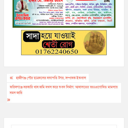
b
t
L
l
r
e
g
s
e
o
e
i
n
r
A
o
r
n
g
a
p
k
k
e
m
p
r
Post
হাজীগঞ্জ পৌর ছাত্রদলের সভাপতি টগর, সম্পাদক ইকবাল
navigation
ফরিদগঞ্জে সরকারি খাস জমি দখল করে ভবন নির্মাণ: আদালতের স্বতঃপ্রণোদিত মামলায়
সমন জারি