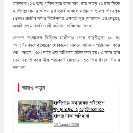
মঙ্গলবার (২৩ জুন) পুলিশ সূত্রে জানা যায়, রাত সাড়ে ১১ টার দিকে
হাজীগঞ্জ থানার অফিসার ইনচার্জ আবদুল মান্নান ও পুলিশ পরিদর্শক
(তদন্ত) রাজীব শর্মার নির্দেশনায় এসআই নূর মোহাম্মদ এর নেতৃত্বে
একটি দল মাদকবিরোধী অভিযান পরিচালনা করে।
গোপন সংবাদের ভিত্তিতে হাজীগঞ্জ পৌর রান্ধুনীমুড়া ১০ নং
ওয়ার্ডের কাশেম মোল্লার দোকানের সামনে অভিযান পরিচালনা করে
মো. সোহাগ (৩২) নামে এক ব্যক্তিকে আটক করা হয়। এ সময় তার
দেহ তল্লাশি করে নীল প্যাকেটে মোড়ানো ৫০ পিস ইয়াবা উদ্ধার
করা হয়।
আরও পড়ুন
হাজীগঞ্জে অস্বাস্থ্যকর পরিবেশে
খাবার প্রস্তুত: ২ হোটেলকে ৪৫
হাজার টাকা জরিমানা
06 August 2026