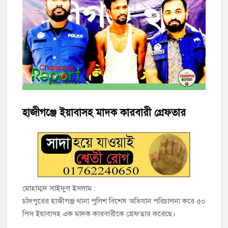
‘জনগণের ভোটে নির্বাচিত হয়ে ফরিদগঞ্জের উন্নয়নে কাজ করছি’ :
আলহাজ্ব এমএ হান্নান এমপি
নৌ পুলিশ ফাঁড়ির নাকের ডগায় কারেন্ট জালের দাপট, মতলবে প্রকাশ্যে
নিষিদ্ধ জাল মেরামত ও মাছ শিকার
‘জনগণের হাতে রাষ্ট্রের মালিকানা ফিরিয়ে দিতে বিএনপি সরকার
অঙ্গীকারাবদ্ধ’
হাজীগঞ্জে ইয়াবাসহ মাদক কারবারী গ্রেফতার
মতলব উত্তরে সোনালী লাইফ ইন্সুইরেন্স কোম্পানী লিমিটেডের মরণোত্তর
চেক বিতরণ
হাজীগঞ্জ ডিগ্রি কলেজ গভীর শ্রদ্ধার সঙ্গে জুলাই গণঅভ্যুত্থানের সকল
শহীদকে স্মরণ
মোহাম্মদ সাইফুল ইসলাম :
চাঁদপুরের হাজীগঞ্জ থানা পুলিশ বিশেষ অভিযান পরিচালনা করে ৫০
হাজীগঞ্জের যুবধারা সমবায় ক্ষুদ্রঋণ পুনরায় চালু করে মানুষের আমানতের
টাকা পরিশোধ করা হবে
পিস ইয়াবাসহ এক মাদক কারবারীকে গ্রেফতার করেছে।