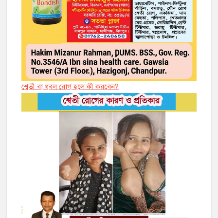
শ্বেতী বা ধবল রোগ হলে কী করবেন?