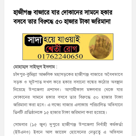
হাজীগঞ্জে শিক্ষার্থীদের লেখাপড়ার মানোন্নয়নে ও উপস্থিতি নিশ্চিতকরণে
অভিভাবক সমাবেশ
হাজীগঞ্জ বাজারে যার দোকানের সামনে হকার
বসবে তার বিরুদ্ধে ৫০ হাজার টাকা জরিমানা
হাজীগঞ্জে অস্বাস্থ্যকর পরিবেশে খাবার প্রস্তুত: ২ হোটেলকে ৪৫ হাজার
টাকা জরিমানা
হাজীগঞ্জে ৬ বছরের শিশুকে ধর্ষণের অভিযোগে কেয়ারটেকার আটক
হাজীগঞ্জের রাজারগাঁও উবিতে জুলাই গণঅভ্যুত্থান দিবস পালন
মোহাম্মদ সাইফুল ইসলাম :
হাজীগঞ্জ সরকারি মডেল পাইলট হাই স্কুল অ্যান্ড কলেজে ‘জুলাই
চাঁদপুর-কুমিল্লা আঞ্চলিক মহাসড়কের হাজীগঞ্জ বাজারে অবৈধভাবে
গণঅভ্যুত্থান দিবস’ পালিত
সড়ক ও ফুটপাত দখল করে হকার বসানো বন্ধের কঠোর অবস্থান
নিয়েছে উপজেলা প্রশাসন। আগামীকাল মঙ্গলবার থেকে যার
‘জনগণের ভোটে নির্বাচিত হয়ে ফরিদগঞ্জের উন্নয়নে কাজ করছি’ :
দোকানের সামনে হকার বসবে তার বিরুদ্ধে ৫০ হাজার টাকা
আলহাজ্ব এমএ হান্নান এমপি
জরিমানা করা হবে। এ লক্ষ্যে বাজার এলাকায় পরিচালিত অভিযানে
তিনটি প্রতিষ্ঠানকে ১৫ হাজার টাকা জরিমানা করা হয়েছে।
নৌ পুলিশ ফাঁড়ির নাকের ডগায় কারেন্ট জালের দাপট, মতলবে প্রকাশ্যে
নিষিদ্ধ জাল মেরামত ও মাছ শিকার
সোমবার (১৫ জুন) দুপুরে হাজীগঞ্জ উপজেলা নির্বাহী কর্মকর্তা
(ইউএনও) ইবনে আল জায়েদ হোসেনের নেতৃত্বে এ অভিযান