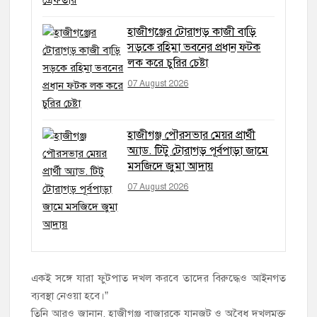
হাজীগঞ্জের টোরাগড় কাজী বাড়ি
সড়কে রহিমা ভবনের প্রধান ফটক
লক করে চুরির চেষ্টা
07 August 2026
হাজীগঞ্জ পৌরসভার মেয়র প্রার্থী
অ্যাড. টিটু টোরাগড় পূর্বপাড়া জামে
মসজিদে জুমা আদায়
07 August 2026
একই সঙ্গে যারা ফুটপাত দখল করবে তাদের বিরুদ্ধেও আইনগত
ব্যবস্থা নেওয়া হবে।”
তিনি আরও জানান, হাজীগঞ্জ বাজারকে যানজট ও অবৈধ দখলমুক্ত