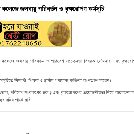
য়নে কাজ করছি’ : আলহাজ্ব এমএ হান্নান এমপি
ড কলেজে জলবায়ু পরিবর্তন ও বৃক্ষরোপণ কর্মসূচি
াপট, মতলবে প্রকাশ্যে নিষিদ্ধ জাল মেরামত ও মাছ শিকার
এন্ড কলেজে জলবায়ু পরিবর্তন ও পরিবেশ সচেতনতা বিষয়ক সেমিনার এবং বৃক্ষর
তে শিক্ষার্থী, শিক্ষক ও স্থানীয় গণ্যমান্য ব্যক্তিরা অংশগ্রহণ করেন।
প্রভাব, পরিবেশ সংরক্ষণের গুরুত্ব এবং বৃক্ষরোপণের প্রয়োজনীয়তা নিয়ে আলোচনা 
্দুর রহিম পাটোয়ারী।