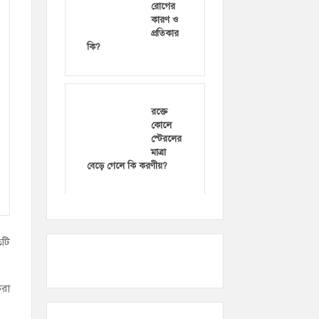
রোগের
কারণ ও
প্রতিকার
কি?
রক্তে
কোলে
স্টেরলের
মাত্রা
বেড়ে গেলে কি করণীয়?
িটি
করা