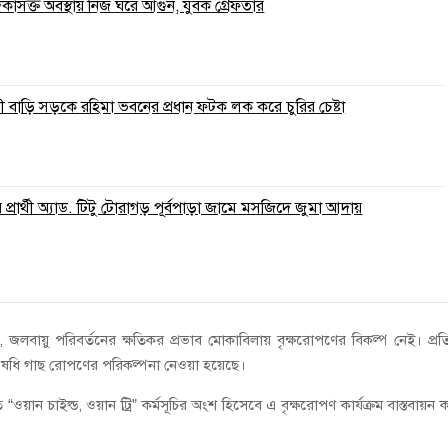
াদকাসক্ত অবস্থায় নিজ ঘরে আগুন, যুবক গ্রেফতার
 বাড়ি সড়কে রহিমা ভবনের প্রধান ফটক লক করে চুরির চেষ্টা
্রার্থী অ্যাড. টিটু টোরাগড় পূর্বপাড়া জামে মসজিদে জুমা আদায়
, জলবায়ু পরিবর্তনের ক্ষতিকর প্রভাব মোকাবিলায় বৃক্ষরোপণের বিকল্প নেই। প্রত
 ঔষধি গাছ রোপণের পরিকল্পনা নেওয়া হয়েছে।
“ওয়ান চাইল্ড, ওয়ান ট্রি” কর্মসূচির অংশ হিসেবে এ বৃক্ষরোপণ কার্যক্রম বাস্তবায়ন 