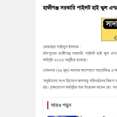
‘জনগণের ভোটে নির্বাচিত হয়ে ফরিদগঞ্জের উন্ন
হাজীগঞ্জ সরকারি পাইলট হাই স্কুল এন্
নৌ পুলিশ ফাঁড়ির নাকের ডগায় কারেন্ট জালের দ
মোহাম্মদ সাইফুল ইসলাম :
চাঁদপুরের হাজীগঞ্জ সরকারি পাইলট হাই স্কুল 
কর্মসূচি-২০২৬ অনুষ্ঠিত হয়েছে।
সোমবার (২৯ জুন) কলেজ ক্যাম্পাসে আয়োজিত এ কর্মসূচি
অনুষ্ঠানের অংশ হিসেবে জলবায়ু পরিবর্তনের বিরূপ 
হয়। বৃক্ষরোপণ কর্মসূচির শুভ উদ্বোধন করেন মো. আব
আরও পড়ুন