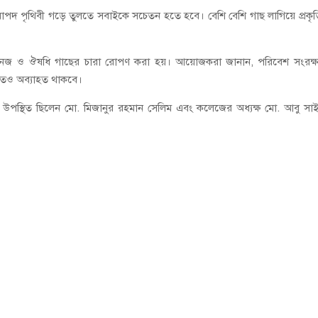
নিরাপদ পৃথিবী গড়ে তুলতে সবাইকে সচেতন হতে হবে। বেশি বেশি গাছ লাগিয়ে প্রকৃ
লদ, বনজ ও ঔষধি গাছের চারা রোপণ করা হয়। আয়োজকরা জানান, পরিবেশ সংরক্
ষ্যতেও অব্যাহত থাকবে।
রও উপস্থিত ছিলেন মো. মিজানুর রহমান সেলিম এবং কলেজের অধ্যক্ষ মো. আবু সা