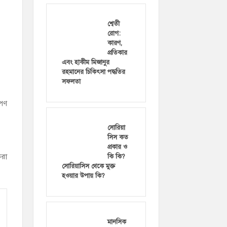
শ্বেতী
রোগ:
কারণ,
প্রতিকার
এবং হাকীম মিজানুর
রহমানের চিকিৎসা পদ্ধতির
সফলতা
োপণ
সোরিয়া
সিস কত
প্রকার ও
করা
কি কি?
সোরিয়াসিস থেকে মুক্ত
হওয়ার উপায় কি?
মানসিক