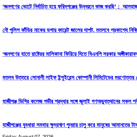
‘জনগণের ভোটে নির্বাচিত হয়ে ফরিদগঞ্জের উন্নয়নে কাজ করছি’ : আলহা
নৌ পুলিশ ফাঁড়ির নাকের ডগায় কারেন্ট জালের দাপট, মতলবে প্রকাশ্যে নিষ
‘জনগণের হাতে রাষ্ট্রের মালিকানা ফিরিয়ে দিতে বিএনপি সরকার অঙ্গীকারাবদ
মতলব উত্তরে সোনালী লাইফ ইন্সুইরেন্স কোম্পানী লিমিটেডের মরণোত্তর
হাজীগঞ্জ ডিগ্রি কলেজ গভীর শ্রদ্ধার সঙ্গে জুলাই গণঅভ্যুত্থানের সকল শ
হাজীগঞ্জের যুবধারা সমবায় ক্ষুদ্রঋণ পুনরায় চালু করে মানুষের আমানতের 
Friday, August 07, 2026