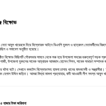
 বিক্ষোভ
লীগ নেতা আবুল খায়েরকে দিয়ে বিস্ফোরক আইনে বিএনপি যুবদল ও ছাত্রদল নেতাকর্মীদের বিরুদ
মিছিল ও সমাবেশ অনুষ্ঠিত হয়েছে।
ঠিত বিক্ষোভ মিছিলটি পৌরসভার সামনে থেকে শুরু হয়ে উপজেলা সদরের গুরুত্বপূর্ণ সড়ক প্র
াজী, উপজেলা যুবদলের সাবেক আহ্বায়ক আমজাদ হোসেন শিপন, সাবেক সাধারণ সম্পাদক জাহা
মলার ঘটনা ঘটে। সেখানে ককটেল বিস্ফোরণসহ হামলা চালায় ধানের মাদকসেবী ও সন্ত্রাসীরা
দ হেলাল উদ্দিন জড়িত। আমরা মিথ্যা মামলা প্রত্যাহার, বাদী আওয়ামী লীগ সদস্য আবুল খায়
৪৫ হাজার টাকা জরিমানা