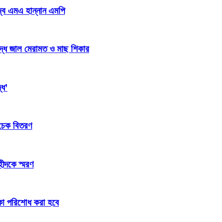
জ্ব এমএ হান্নান এমপি
িদ্ধ জাল মেরামত ও মাছ শিকার
্ধ’
 চেক বিতরণ
হীদকে স্মরণ
টাকা পরিশোধ করা হবে