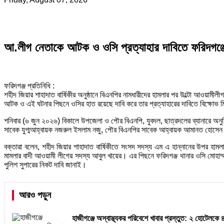
আ.লীগ নেতাকে আটক ও ওসি প্রত্যাহার দাবিতে ফরিদগঞ্জে
ফরিদগঞ্জ প্রতিনিধি :
শহীদ জিয়ার শাহাদাত বার্ষিকীর অনুষ্ঠানে বিএনপির নামধারীদের হামলার পর উল্টো আওয়ামী
আটক ও এই ঘটনার পিছনে ওসির হাত রয়েছে দাবি করে তার প্রত্যাহারের দাবিতে বিক্ষোভ 
শনিবার (৬ জুন ২০২৬) বিকালে উপজেলা ও পৌর বিএনপি, যুবদল, ছাত্রদলের ব্যানারে অনুষ্
সাবেক যুগ্মআহ্বায়ক নজরুল ইসলাম নজু, পৌর বিএনপির সাবেক আহ্বায়ক আমানত হোসেন গ
বক্তারা বলেন, শহীদ জিয়ার শাহাদাত বার্ষিকীতে সংসদ সদস্য এম এ হান্নানের উপর হা
মামলার বাদী আওয়ামী লীগের সদস্য আবুল খায়ের। এর পিছনে ফরিদগঞ্জ থানার ওসি মোহাম্ম
পুলিশ সুপারের নিকট দাবি জানাই।
আরও পড়ুন
হাজীগঞ্জে অস্বাস্থ্যকর পরিবেশে খাবার প্রস্তুত: ২ হোটেলকে 