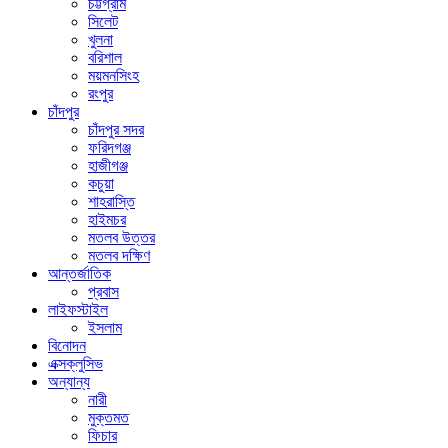
চট্টগ্রাম
সিলেট
খুলনা
বরিশাল
ময়মনসিংহ
রংপুর
চাঁদপুর
চাঁদপুর সদর
ফরিদগঞ্জ
হাজীগঞ্জ
কচুয়া
শাহরাস্তি
হাইমচর
মতলব উত্তর
মতলব দক্ষিণ
আন্তর্জাতিক
প্রবাস
লাইফস্টাইল
ইসলাম
বিনোদন
এক্সক্লুসিভ
অন্যান্য
নারী
মুক্তমত
ফিচার