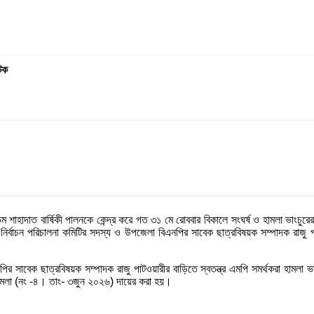
টক
তম শাহাদাত বার্ষিকী পালনকে কেন্দ্র করে গত ৩১ মে রোববার বিকালে সংঘর্ষ ও হামলা ভাংচুর
ির নির্বাচন পরিচালনা কমিটির সদস্য ও উপজেলা বিএনপির সাবেক ছাত্রবিষয়ক সম্পাদক রাজু 
ির সাবেক ছাত্রবিষয়ক সম্পাদক রাজু পাটওয়ারীর বাড়িতে স্বতন্ত্র এমপি সমর্থকরা হামলা
মামলা (নং -৪। তাং- ৩জুন ২০২৬) দায়ের করা হয়।