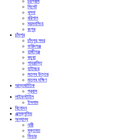
চট্টগ্রাম
সিলেট
খুলনা
বরিশাল
ময়মনসিংহ
রংপুর
চাঁদপুর
চাঁদপুর সদর
ফরিদগঞ্জ
হাজীগঞ্জ
কচুয়া
শাহরাস্তি
হাইমচর
মতলব উত্তর
মতলব দক্ষিণ
আন্তর্জাতিক
প্রবাস
লাইফস্টাইল
ইসলাম
বিনোদন
এক্সক্লুসিভ
অন্যান্য
নারী
মুক্তমত
ফিচার