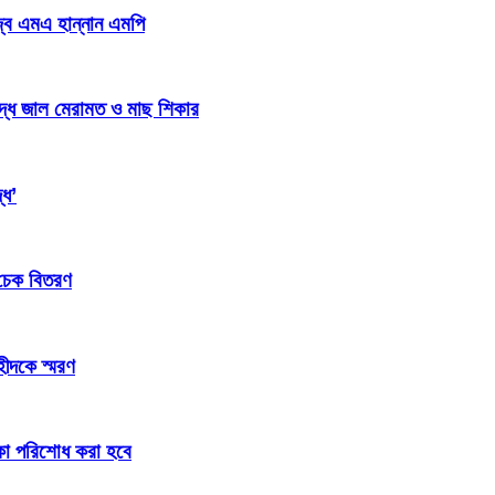
জ্ব এমএ হান্নান এমপি
িদ্ধ জাল মেরামত ও মাছ শিকার
্ধ’
 চেক বিতরণ
হীদকে স্মরণ
টাকা পরিশোধ করা হবে