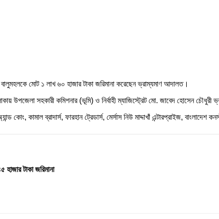
ি বালুমহলকে মোট ১ লাখ ৬০ হাজার টাকা জরিমানা করেছেন ভ্রাম্যমাণ আদালত।
লাকায় উপজেলা সহকারী কমিশনার (ভূমি) ও নির্বাহী ম্যাজিস্ট্রেট মো. জাবেদ হোসেন চৌধুরী
ান্ড কোং, কামাল ব্রাদার্স, ফারহান ট্রেডার্স, মের্সাস নিউ মাদ্দাখাঁ এন্টারপ্রাইজ, বাংলাদেশ কনস
৪৫ হাজার টাকা জরিমানা