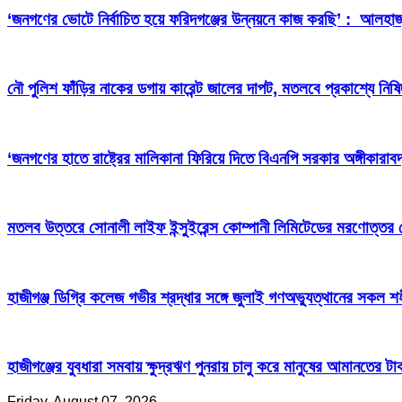
‘জনগণের ভোটে নির্বাচিত হয়ে ফরিদগঞ্জের উন্নয়নে কাজ করছি’ : আলহা
নৌ পুলিশ ফাঁড়ির নাকের ডগায় কারেন্ট জালের দাপট, মতলবে প্রকাশ্যে নিষ
‘জনগণের হাতে রাষ্ট্রের মালিকানা ফিরিয়ে দিতে বিএনপি সরকার অঙ্গীকারাবদ
মতলব উত্তরে সোনালী লাইফ ইন্সুইরেন্স কোম্পানী লিমিটেডের মরণোত্তর
হাজীগঞ্জ ডিগ্রি কলেজ গভীর শ্রদ্ধার সঙ্গে জুলাই গণঅভ্যুত্থানের সকল শ
হাজীগঞ্জের যুবধারা সমবায় ক্ষুদ্রঋণ পুনরায় চালু করে মানুষের আমানতের 
Friday, August 07, 2026