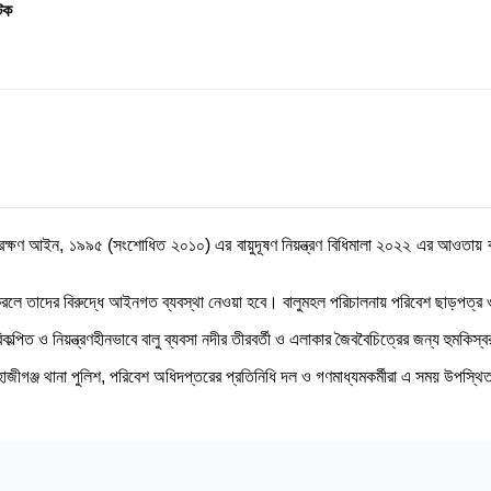
টক
ক্ষণ আইন, ১৯৯৫ (সংশোধিত ২০১০) এর বায়ুদূষণ নিয়ন্ত্রণ বিধিমালা ২০২২ এর আওতায় ব
করলে তাদের বিরুদ্ধে আইনগত ব্যবস্থা নেওয়া হবে। বালুমহল পরিচালনায় পরিবেশ ছাড়পত্র
্পিত ও নিয়ন্ত্রণহীনভাবে বালু ব্যবসা নদীর তীরবর্তী ও এলাকার জৈববৈচিত্রের জন্য হুমক
তা, হাজীগঞ্জ থানা পুলিশ, পরিবেশ অধিদপ্তরের প্রতিনিধি দল ও গণমাধ্যমকর্মীরা এ সময় উপস্