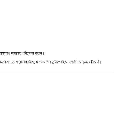
 ভ্রাম্যমাণ আদালত পরিচালনা করেন।
্ট্রাকশন, দেশ এন্টারপ্রাইজ, মামা-ভাগিনা এন্টারপ্রাইজ, মের্সাস তালুকদার বিল্ডার্স।