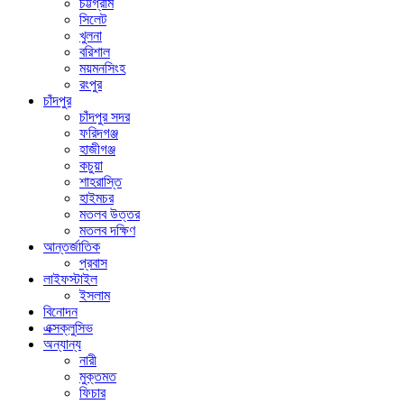
চট্টগ্রাম
সিলেট
খুলনা
বরিশাল
ময়মনসিংহ
রংপুর
চাঁদপুর
চাঁদপুর সদর
ফরিদগঞ্জ
হাজীগঞ্জ
কচুয়া
শাহরাস্তি
হাইমচর
মতলব উত্তর
মতলব দক্ষিণ
আন্তর্জাতিক
প্রবাস
লাইফস্টাইল
ইসলাম
বিনোদন
এক্সক্লুসিভ
অন্যান্য
নারী
মুক্তমত
ফিচার