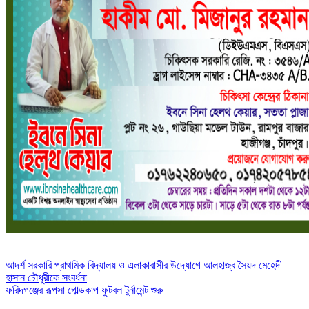
Post
আদর্শ সরকারি প্রাথমিক বিদ্যালয় ও এলাকাবাসীর উদ্যোগে আলহাজ্ব সৈয়দ মেহেদী
হাসান চৌধুরীকে সংবর্ধনা
navigation
ফরিদগঞ্জের রূপসা গোল্ডকাপ ফুটবল টুর্নামেন্ট শুরু