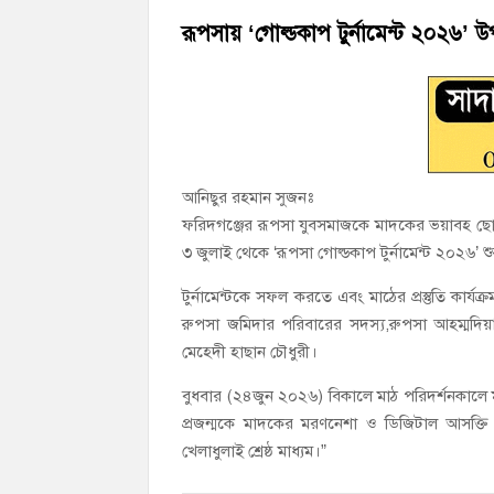
হাজীগঞ্জ সরকারি মডেল পাইলট হাই স্কুল অ্যান্
রূপসায় ‘গোল্ডকাপ টুর্নামেন্ট ২০২৬’ 
‘জনগণের ভোটে নির্বাচিত হয়ে ফরিদগঞ্জের উন্ন
​আনিছুর রহমান সুজনঃ
ফরিদগঞ্জের রূপসা যুবসমাজকে মাদকের ভয়াবহ ছোব
৩ জুলাই থেকে ‘রূপসা গোল্ডকাপ টুর্নামেন্ট ২০২৬’ শু
টুর্নামেন্টকে সফল করতে এবং মাঠের প্রস্তুতি কার্
রুপসা জমিদার পরিবারের সদস্য,রুপসা আহম্মদিয়া উ
মেহেদী হাছান চৌধুরী।
বুধবার (২৪জুন ২০২৬) বিকালে ​মাঠ পরিদর্শনকালে 
প্রজন্মকে মাদকের মরণনেশা ও ডিজিটাল আসক্তি
খেলাধুলাই শ্রেষ্ঠ মাধ্যম।”