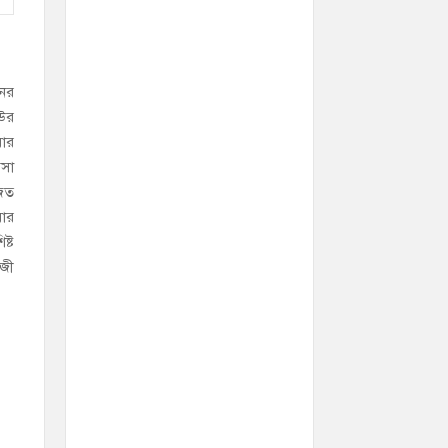
নের
িউর
য়ার
পসা
জিত
য়ার
ষ্ট
াজী