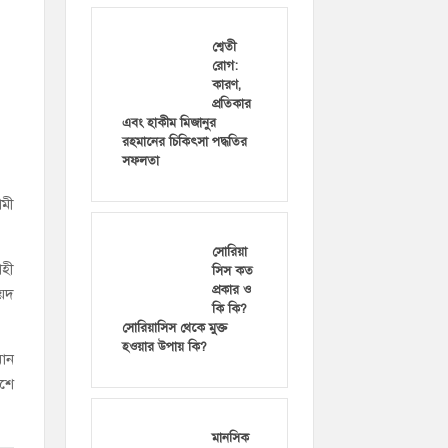
শ্বেতী
রোগ:
কারণ,
প্রতিকার
এবং হাকীম মিজানুর
রহমানের চিকিৎসা পদ্ধতির
সফলতা
ামী
সোরিয়া
াহী
সিস কত
প্রকার ও
ৈয়দ
কি কি?
সোরিয়াসিস থেকে মুক্ত
হওয়ার উপায় কি?
মান
াশে
মানসিক