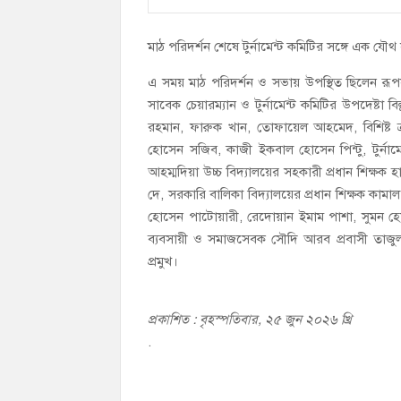
​মাঠ পরিদর্শন শেষে টুর্নামেন্ট কমিটির সঙ্গে এক 
​এ সময় মাঠ পরিদর্শন ও সভায় উপস্থিত ছিলেন রূপস
সাবেক চেয়ারম্যান ও টুর্নামেন্ট কমিটির উপদেষ্টা ব
রহমান, ফারুক খান, তোফায়েল আহমেদ, বিশিষ্ট 
হোসেন সজিব, কাজী ইকবাল হোসেন পিন্টু, টুর্না
আহম্মদিয়া উচ্চ বিদ্যালয়ের সহকারী প্রধান শিক্ষক 
দে, সরকারি বালিকা বিদ্যালয়ের প্রধান শিক্ষক ক
হোসেন পাটোয়ারী, রেদোয়ান ইমাম পাশা, সুমন হোসে
ব্যবসায়ী ও সমাজসেবক সৌদি আরব প্রবাসী তাজুল
প্রমুখ।
প্রকাশিত : বৃহস্পতিবার, ২৫ জুন ২০২৬ খ্রি
.