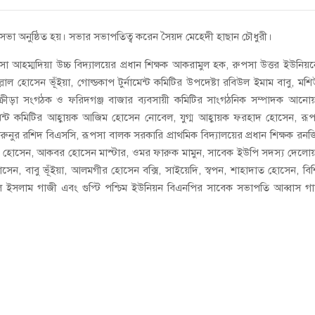
যৌথ সভা অনুষ্ঠিত হয়। সভার সভাপতিত্ব করেন সৈয়দ মেহেদী হাছান চৌধুরী।
া আহম্মদিয়া উচ্চ বিদ্যালয়ের প্রধান শিক্ষক আকরামুল হক, রুপসা উত্তর ইউনিয়
িল্লাল হোসেন ভূঁইয়া, গোল্ডকাপ টুর্নামেন্ট কমিটির উপদেষ্টা রবিউল ইমাম বাবু, মশ
ক্রীড়া সংগঠক ও ফরিদগঞ্জ বাজার ব্যবসায়ী কমিটির সাংগঠনিক সম্পাদক আনো
মেন্ট কমিটির আহ্বায়ক আজিম হোসেন নোবেল, যুগ্ম আহ্বায়ক ফরহাদ হোসেন, রূ
হারুনুর রশিদ বিএসসি, রূপসা বালক সরকারি প্রাথমিক বিদ্যালয়ের প্রধান শিক্ষক রন
ামাল হোসেন, আকবর হোসেন মাস্টার, ওমর ফারুক মামুন, সাবেক ইউপি সদস্য দেলো
ন, বাবু ভূঁইয়া, আলমগীর হোসেন বক্সি, সাইয়েদি, স্বপন, শাহাদাত হোসেন, বিশি
 ইসলাম গাজী এবং গুপ্টি পশ্চিম ইউনিয়ন বিএনপির সাবেক সভাপতি আব্বাস গ