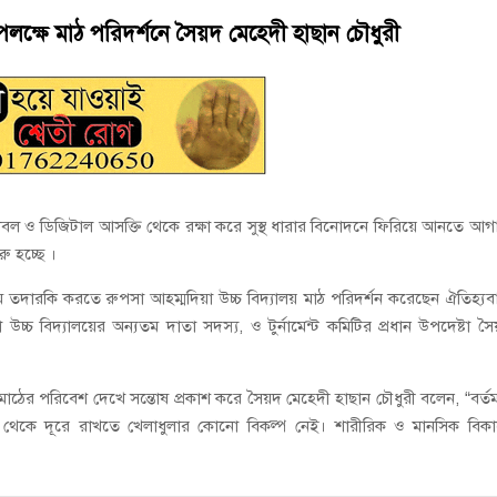
ড কলেজে ‘জুলাই গণঅভ্যুত্থান দিবস’ পালিত
উপলক্ষে মাঠ পরিদর্শনে সৈয়দ মেহেদী হাছান চৌধুরী
য়নে কাজ করছি’ : আলহাজ্ব এমএ হান্নান এমপি
ল ও ডিজিটাল আসক্তি থেকে রক্ষা করে সুস্থ ধারার বিনোদনে ফিরিয়ে আনতে আগ
রু হচ্ছে ।
যক্রম তদারকি করতে রুপসা আহম্মদিয়া উচ্চ বিদ্যালয় মাঠ পরিদর্শন করেছেন ঐতিহ্যব
চ্চ বিদ্যালয়ের অন্যতম দাতা সদস্য, ও টুর্নামেন্ট কমিটির প্রধান উপদেষ্টা স
মাঠের পরিবেশ দেখে সন্তোষ প্রকাশ করে সৈয়দ মেহেদী হাছান চৌধুরী বলেন, “বর্ত
 থেকে দূরে রাখতে খেলাধুলার কোনো বিকল্প নেই। শারীরিক ও মানসিক বিক