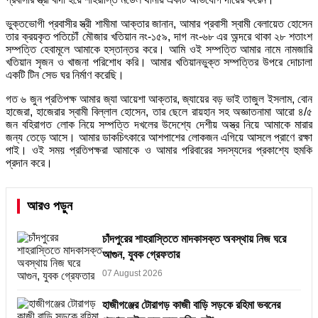
ভুক্তভোগী প্রবাসীর স্ত্রী শামীমা আক্তার জানান, আমার প্রবাসী স্বামী বেলায়েত হোসেন
তার ক্রয়কৃত পতিচৌঁ মৌজার খতিয়ান নং-১৫৯, দাগ নং-৬৮ এর অন্দরে থাকা ২৮ শতাংশ
সম্পত্তি হেবামূলে আমাকে হস্তান্তর করে। আমি ওই সম্পত্তি আমার নামে নামজারি
খতিয়ান সৃজন ও খাজনা পরিশোধ করি। আমার খতিয়ানভুক্ত সম্পত্তির উপরে দোচালা
একটি টিন সেড ঘর নির্মাণ করেছি।
গত ৬ জুন প্রতিপক্ষ আমার জ্যা আয়েশা আক্তার, জ্যায়ের বড় ভাই তাজুল ইসলাম, বোন
হাজেরা, হাজেরার স্বামী বিল্লাল হোসেন, তার ছেলে রায়হান সহ অজ্ঞাতনামা আরো ৪/৫
জন বহিরাগত লোক নিয়ে সম্পত্তি দখলের উদেশ্যে দেশীয় অস্ত্র নিয়ে আমাকে মারার
জন্য তেড়ে আসে। আমার ডাকচিৎকারে আশপাশের লোকজন এগিয়ে আসলে প্রাণে রক্ষা
পাই। ওই সময় প্রতিপক্ষরা আমাকে ও আমার পরিবারের সদস্যদের প্রকাশ্যে হুমকি
প্রদান করে।
আরও পড়ুন
চাঁদপুরের শাহরাস্তিতে মাদকাসক্ত অবস্থায় নিজ ঘরে
আগুন, যুবক গ্রেফতার
07 August 2026
হাজীগঞ্জের টোরাগড় কাজী বাড়ি সড়কে রহিমা ভবনের