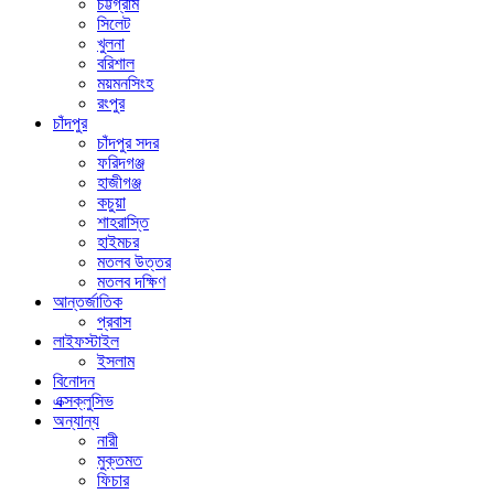
চট্টগ্রাম
সিলেট
খুলনা
বরিশাল
ময়মনসিংহ
রংপুর
চাঁদপুর
চাঁদপুর সদর
ফরিদগঞ্জ
হাজীগঞ্জ
কচুয়া
শাহরাস্তি
হাইমচর
মতলব উত্তর
মতলব দক্ষিণ
আন্তর্জাতিক
প্রবাস
লাইফস্টাইল
ইসলাম
বিনোদন
এক্সক্লুসিভ
অন্যান্য
নারী
মুক্তমত
ফিচার