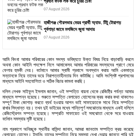
প্রধান ফটক লক করে চুরির চেষ্টা
07 August 2026
হাজীগঞ্জ পৌরসভার মেয়র প্রার্থী অ্যাড. টিটু টোরাগড়
পূর্বপাড়া জামে মসজিদে জুমা আদায়
07 August 2026
আমি কিংবা আমার পরিবারের কোন সদস্য ভবিষ্যতে উক্ত বিষয় নিয়ে বাড়াবাড়ি করলে
অথবা কোন আইনি পদক্ষেপ নিলে আমাকেসহ আমার পরিবারের সদস্যদের প্রাণে মেরে
ফেলার হুমকী দেয়। বর্তমানে আমার স্বামী প্রবাসে অবস্থান করায় আমি একমাত্র
সন্তানকে নিয়ে তাদের ভয়ে নিরাপত্তাহীনতায় দিন কাটাচ্ছি। আমি সংশ্লিষ্ট প্রশাসনের
মাধ্যমে আইনি সহযোগিতা ও সঠিক বিচার কামনা করছি।
দলিল লেখক সাইফুল ইসলাম জানান, ওই সম্পত্তি বায়না থেকে রেজিষ্ট্রি পর্যন্ত আমার
মাধ্যমে সম্পন্ন হয়েছে। শুরুতে সম্পত্তি বেলায়েত হোসেনের ক্রয় করার কথা থাকলেও
সম্পূর্ণ টাকা জোগাড় করতে ব্যর্থ হওয়ায় আপন ভাই সাফায়েতকে সাথে নিয়ে সম্পত্তি
রাখার সিদ্ধান্ত হয়। তখন দুই ভাইয়ের মধ্যে শান্তিপূর্ণ সমঝোতার মাধ্যমে একই দলিলে
রেজিস্ট্রেশন সম্পন্ন হয়েছে। সম্প্রতি সাফায়েত ওই সমঝোতা থেকে সরে যাওয়ায়
বর্তমান সমস্যার সৃষ্টি হয়েছে।
নাম প্রকাশে অনিচ্ছুক স্থানীয় বাসিন্দা জানান, আমরা জানতাম সম্পত্তি ক্রয় করেছে
বেলায়েত হোসেন। ইদানিং তাদের সম্পত্তি নিয়ে সমস্যা দেখা দেয়ায় জানতে পারি দুই