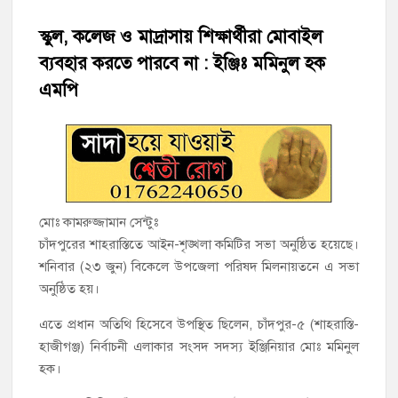
হাজীগঞ্জে শিক্ষার্থীদের লেখাপড়ার মানোন্নয়নে ও উপস্থিতি নিশ্চিতকরণে
অভিভাবক সমাবেশ
স্কুল, কলেজ ও মাদ্রাসায় শিক্ষার্থীরা মোবাইল
ব্যবহার করতে পারবে না : ইঞ্জিঃ মমিনুল হক
হাজীগঞ্জে অস্বাস্থ্যকর পরিবেশে খাবার প্রস্তুত: ২ হোটেলকে ৪৫ হাজার
টাকা জরিমানা
এমপি
হাজীগঞ্জে ৬ বছরের শিশুকে ধর্ষণের অভিযোগে কেয়ারটেকার আটক
হাজীগঞ্জের রাজারগাঁও উবিতে জুলাই গণঅভ্যুত্থান দিবস পালন
হাজীগঞ্জ সরকারি মডেল পাইলট হাই স্কুল অ্যান্ড কলেজে ‘জুলাই
মোঃ কামরুজ্জামান সেন্টুঃ
গণঅভ্যুত্থান দিবস’ পালিত
চাঁদপুরের শাহরাস্তিতে আইন-শৃঙ্খলা কমিটির সভা অনুষ্ঠিত হয়েছে।
শনিবার (২৩ জুন) বিকেলে উপজেলা পরিষদ মিলনায়তনে এ সভা
‘জনগণের ভোটে নির্বাচিত হয়ে ফরিদগঞ্জের উন্নয়নে কাজ করছি’ :
অনুষ্ঠিত হয়।
আলহাজ্ব এমএ হান্নান এমপি
এতে প্রধান অতিথি হিসেবে উপস্থিত ছিলেন, চাঁদপুর-৫ (শাহরাস্তি-
নৌ পুলিশ ফাঁড়ির নাকের ডগায় কারেন্ট জালের দাপট, মতলবে প্রকাশ্যে
হাজীগঞ্জ) নির্বাচনী এলাকার সংসদ সদস্য ইঞ্জিনিয়ার মোঃ মমিনুল
নিষিদ্ধ জাল মেরামত ও মাছ শিকার
হক।