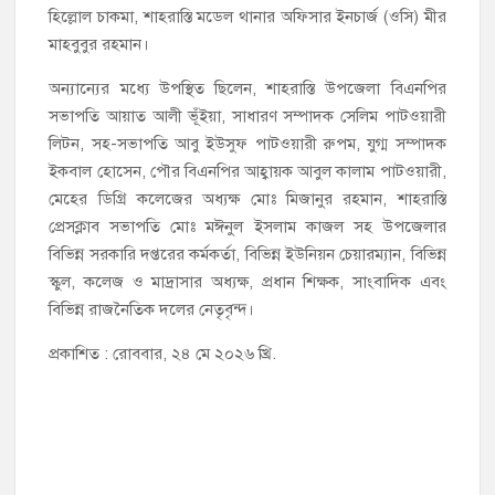
হিল্লোল চাকমা, শাহরাস্তি মডেল থানার অফিসার ইনচার্জ (ওসি) মীর
মাহবুবুর রহমান।
অন্যান্যের মধ্যে উপস্থিত ছিলেন, শাহরাস্তি উপজেলা বিএনপির
সভাপতি আয়াত আলী ভূঁইয়া, সাধারণ সম্পাদক সেলিম পাটওয়ারী
লিটন, সহ-সভাপতি আবু ইউসুফ পাটওয়ারী রুপম, যুগ্ম সম্পাদক
ইকবাল হোসেন, পৌর বিএনপির আহ্বায়ক আবুল কালাম পাটওয়ারী,
মেহের ডিগ্রি কলেজের অধ্যক্ষ মোঃ মিজানুর রহমান, শাহরাস্তি
প্রেসক্লাব সভাপতি মোঃ মঈনুল ইসলাম কাজল সহ উপজেলার
বিভিন্ন সরকারি দপ্তরের কর্মকর্তা, বিভিন্ন ইউনিয়ন চেয়ারম্যান, বিভিন্ন
স্কুল, কলেজ ও মাদ্রাসার অধ্যক্ষ, প্রধান শিক্ষক, সাংবাদিক এবং
বিভিন্ন রাজনৈতিক দলের নেতৃবৃন্দ।
প্রকাশিত : রোববার, ২৪ মে ২০২৬ খ্রি.