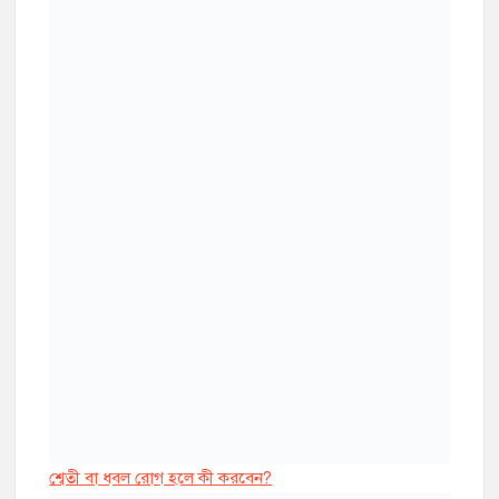
শ্বেতী বা ধবল রোগ হলে কী করবেন?