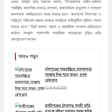
প্রধান অতিথি তাঁর বক্তব্যে বলেন, “উপজেলার আইন-শৃঙ্খলা
পরিস্থিতি স্বাভাবিক রাখতে প্রশাসন, রাজনৈতিক নেতৃবৃন্দ ও সাধারণ
জনগণকে সমন্বিতভাবে কাজ করতে হবে। জনগণের নিরাপত্তা ও
শান্তিপূর্ণ পরিবেশ বজায় রাখতে সবাইকে দায়িত্বশীল ভূমিকা পালন
করতে হবে।” তিনি মাদক, সন্ত্রাস ও সামাজিক অপরাধ প্রতিরোধে
কঠোর অবস্থান পাশাপাশি সামাজিক সচেতনতা বৃদ্ধির প্রতি
গুরুত্বারোপ করেন।
আরও পড়ুন
চাঁদপুরের শাহরাস্তিতে মাদকাসক্ত
অবস্থায় নিজ ঘরে আগুন, যুবক
গ্রেফতার
07 August 2026
হাজীগঞ্জের টোরাগড় কাজী বাড়ি
সড়কে রহিমা ভবনের প্রধান ফটক