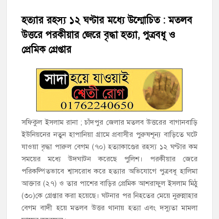
হত্যার রহস্য ১২ ঘণ্টার মধ্যে উন্মোচিত : মতলব
‘জনগণের ভোটে নির্বাচিত হয়ে ফরিদগঞ্জের উন্নয়নে কাজ করছি’ :
আলহাজ্ব এমএ হান্নান এমপি
উত্তরে পরকীয়ার জেরে বৃদ্ধা হত্যা, পুত্রবধূ ও
প্রেমিক গ্রেপ্তার
নৌ পুলিশ ফাঁড়ির নাকের ডগায় কারেন্ট জালের দাপট, মতলবে প্রকাশ্যে
নিষিদ্ধ জাল মেরামত ও মাছ শিকার
‘জনগণের হাতে রাষ্ট্রের মালিকানা ফিরিয়ে দিতে বিএনপি সরকার
অঙ্গীকারাবদ্ধ’
সফিকুল ইসলাম রানা ; চাঁদপুর জেলার মতলব উত্তরের বাগানবাড়ি
মতলব উত্তরে সোনালী লাইফ ইন্সুইরেন্স কোম্পানী লিমিটেডের মরণোত্তর
চেক বিতরণ
ইউনিয়নের নতুন হাপানিয়া গ্রামে প্রবাসীর পুরুষশূন্য বাড়িতে ঘটে
যাওয়া বৃদ্ধা পারুল বেগম (৭০) হত্যাকাণ্ডের রহস্য ১২ ঘণ্টার কম
সময়ের মধ্যে উদঘাটন করেছে পুলিশ। পরকীয়ার জেরে
হাজীগঞ্জ ডিগ্রি কলেজ গভীর শ্রদ্ধার সঙ্গে জুলাই গণঅভ্যুত্থানের সকল
শহীদকে স্মরণ
পরিকল্পিতভাবে শ্বাসরোধ করে হত্যার অভিযোগে পুত্রবধূ হালিমা
আক্তার (২৭) ও তার পাশের বাড়ির প্রেমিক আশরাফুল ইসলাম মিঠু
হাজীগঞ্জের যুবধারা সমবায় ক্ষুদ্রঋণ পুনরায় চালু করে মানুষের আমানতের
(৩০)কে গ্রেপ্তার করা হয়েছে। ঘটনার পর নিহতের মেয়ে নুরুন্নাহার
টাকা পরিশোধ করা হবে
বেগম বাদী হয়ে মতলব উত্তর থানায় হত্যা এবং দস্যুতা মামলা