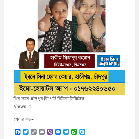
প্রিয় সময়-চাঁদপুর রিপোর্ট মিডিয়া লিমিটেড.
Views: 1
শেয়ার করুন
F
T
C
E
V
M
T
W
S
a
w
o
m
i
e
e
h
k