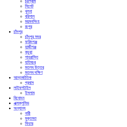
চট্টগ্রাম
সিলেট
খুলনা
বরিশাল
ময়মনসিংহ
রংপুর
চাঁদপুর
চাঁদপুর সদর
ফরিদগঞ্জ
হাজীগঞ্জ
কচুয়া
শাহরাস্তি
হাইমচর
মতলব উত্তর
মতলব দক্ষিণ
আন্তর্জাতিক
প্রবাস
লাইফস্টাইল
ইসলাম
বিনোদন
এক্সক্লুসিভ
অন্যান্য
নারী
মুক্তমত
ফিচার