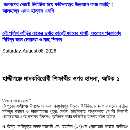
‘জনগণের ভোটে নির্বাচিত হয়ে ফরিদগঞ্জের উন্নয়নে কাজ করছি’ :
আলহাজ্ব এমএ হান্নান এমপি
নৌ পুলিশ ফাঁড়ির নাকের ডগায় কারেন্ট জালের দাপট, মতলবে প্রকাশ্যে
নিষিদ্ধ জাল মেরামত ও মাছ শিকার
Saturday, August 08, 2026
হাজীগঞ্জে মাদকবিরোধী শিক্ষার্থীর ওপর হামলা, আটক ১
নিজস্ব সংবাদদাতা ”
চাঁদপুরের হাজীগঞ্জ উপজেলার ৯নং গন্ধর্ব্যপুর উত্তর ইউনিয়নের ৮নং ওয়ার্ডের বাসিন্দা
মফিজুর রহমান ও মারজাহানের পুত্র, ঢাকায় উচ্চশিক্ষায় অধ্যয়নরত মেধাবী শিক্ষার্থী
জোবায়েরের ওপর মাদকের বিরুদ্ধে প্রতিবাদ করায় বর্বরোচিত হামলার ঘটনা ঘটেছে।
এ ঘটনায় অভিযুক্ত মাদক কারবারি মো. ইয়াসিন (৩৭)-কে গ্রেফতার করেছে হাজীগঞ্জ