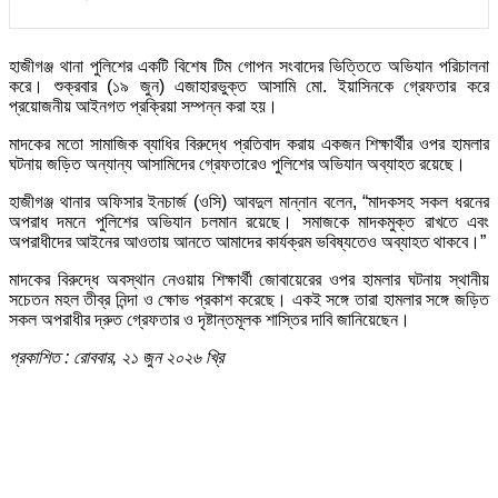
হাজীগঞ্জ থানা পুলিশের একটি বিশেষ টিম গোপন সংবাদের ভিত্তিতে অভিযান পরিচালনা
করে। শুক্রবার (১৯ জুন) এজাহারভুক্ত আসামি মো. ইয়াসিনকে গ্রেফতার করে
প্রয়োজনীয় আইনগত প্রক্রিয়া সম্পন্ন করা হয়।
মাদকের মতো সামাজিক ব্যাধির বিরুদ্ধে প্রতিবাদ করায় একজন শিক্ষার্থীর ওপর হামলার
ঘটনায় জড়িত অন্যান্য আসামিদের গ্রেফতারেও পুলিশের অভিযান অব্যাহত রয়েছে।
হাজীগঞ্জ থানার অফিসার ইনচার্জ (ওসি) আবদুল মান্নান বলেন, “মাদকসহ সকল ধরনের
অপরাধ দমনে পুলিশের অভিযান চলমান রয়েছে। সমাজকে মাদকমুক্ত রাখতে এবং
অপরাধীদের আইনের আওতায় আনতে আমাদের কার্যক্রম ভবিষ্যতেও অব্যাহত থাকবে।”
মাদকের বিরুদ্ধে অবস্থান নেওয়ায় শিক্ষার্থী জোবায়েরের ওপর হামলার ঘটনায় স্থানীয়
সচেতন মহল তীব্র নিন্দা ও ক্ষোভ প্রকাশ করেছে। একই সঙ্গে তারা হামলার সঙ্গে জড়িত
সকল অপরাধীর দ্রুত গ্রেফতার ও দৃষ্টান্তমূলক শাস্তির দাবি জানিয়েছেন।
প্রকাশিত : রোববার, ২১ জুন ২০২৬ খ্রি