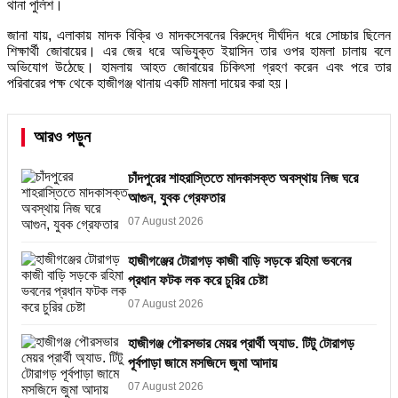
থানা পুলিশ।
জানা যায়, এলাকায় মাদক বিক্রি ও মাদকসেবনের বিরুদ্ধে দীর্ঘদিন ধরে সোচ্চার ছিলেন
শিক্ষার্থী জোবায়ের। এর জের ধরে অভিযুক্ত ইয়াসিন তার ওপর হামলা চালায় বলে
অভিযোগ উঠেছে। হামলায় আহত জোবায়ের চিকিৎসা গ্রহণ করেন এবং পরে তার
পরিবারের পক্ষ থেকে হাজীগঞ্জ থানায় একটি মামলা দায়ের করা হয়।
আরও পড়ুন
চাঁদপুরের শাহরাস্তিতে মাদকাসক্ত অবস্থায় নিজ ঘরে
আগুন, যুবক গ্রেফতার
07 August 2026
হাজীগঞ্জের টোরাগড় কাজী বাড়ি সড়কে রহিমা ভবনের
প্রধান ফটক লক করে চুরির চেষ্টা
07 August 2026
হাজীগঞ্জ পৌরসভার মেয়র প্রার্থী অ্যাড. টিটু টোরাগড়
পূর্বপাড়া জামে মসজিদে জুমা আদায়
07 August 2026