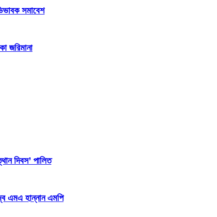
 অভিভাবক সমাবেশ
াকা জরিমানা
্থান দিবস’ পালিত
জ্ব এমএ হান্নান এমপি