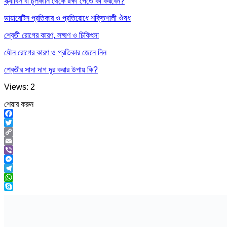
স্ক্যাবিস বা চুলকানি থেকে রক্ষা পেতে কী করবেন?
ডায়াবেটিস প্রতিকার ও প্রতিরোধে শক্তিশালী ঔষধ
শ্বেতী রোগের কারণ, লক্ষ্মণ ও চিকিৎসা
যৌন রোগের কারণ ও প্রতিকার জেনে নিন
শ্বেতীর সাদা দাগ দূর করার উপায় কি?
Views: 2
শেয়ার করুন
Facebook
Twitter
Copy
Link
Email
Viber
Messenger
Telegram
WhatsApp
Skype