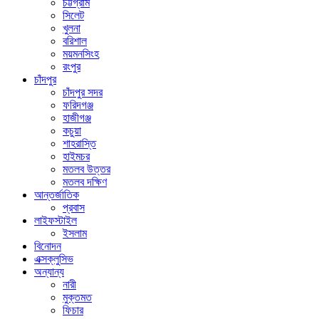
চট্টগ্রাম
সিলেট
খুলনা
বরিশাল
ময়মনসিংহ
রংপুর
চাঁদপুর
চাঁদপুর সদর
ফরিদগঞ্জ
হাজীগঞ্জ
কচুয়া
শাহরাস্তি
হাইমচর
মতলব উত্তর
মতলব দক্ষিণ
আন্তর্জাতিক
প্রবাস
লাইফস্টাইল
ইসলাম
বিনোদন
এক্সক্লুসিভ
অন্যান্য
নারী
মুক্তমত
ফিচার