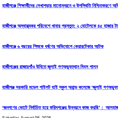
হাজীগঞ্জে শিক্ষার্থীদের লেখাপড়ার মানোন্নয়নে ও উপস্থিতি নিশ্চিতকরণে
হাজীগঞ্জে অস্বাস্থ্যকর পরিবেশে খাবার প্রস্তুত: ২ হোটেলকে ৪৫ হাজার ট
হাজীগঞ্জে ৬ বছরের শিশুকে ধর্ষণের অভিযোগে কেয়ারটেকার আটক
হাজীগঞ্জের রাজারগাঁও উবিতে জুলাই গণঅভ্যুত্থান দিবস পালন
হাজীগঞ্জ সরকারি মডেল পাইলট হাই স্কুল অ্যান্ড কলেজে ‘জুলাই গণঅভ্যুত
‘জনগণের ভোটে নির্বাচিত হয়ে ফরিদগঞ্জের উন্নয়নে কাজ করছি’ : আলহা
Saturday, August 08, 2026