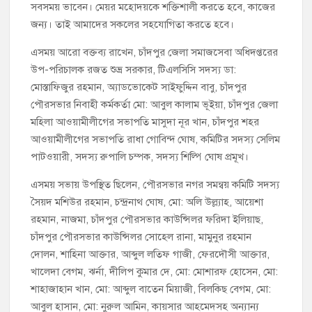
সবসময় ভাবেন। মেয়র মহোদয়কে শক্তিশালী করতে হবে, কাজের
জন্য। তাই আমাদের সকলের সহযোগিতা করতে হবে।
এসময় আরো বক্তব্য রাখেন, চাঁদপুর জেলা সমাজসেবা অধিদপ্তরের
উপ-পরিচালক রজত শুভ্র সরকার, টিএলসিসি সদস্য ডা:
মোস্তাফিজুর রহমান, অ্যাডভোকেট সাইফুদ্দিন বাবু, চাঁদপুর
পৌরসভার নিবাহী কর্মকর্তা মো: আবুল কালাম ভূইয়া, চাঁদপুর জেলা
মহিলা আওয়ামীলীগের সভাপতি মাসুদা নূর খান, চাঁদপুর শহর
আওয়ামীলীগের সভাপতি রাধা গোবিন্দ ঘোষ, কমিটির সদস্য সেলিম
পাটওয়ারী, সদস্য রুপালি চম্পক, সদস্য শিল্পি ঘোষ প্রমূখ।
এসময় সভায় উপস্থিত ছিলেন, পৌরসভার নগর সমন্বয় কমিটি সদস্য
সৈয়দ মশিউর রহমান, চন্দ্রনাথ ঘোষ, মো: অলি উল্ল্যাহ, আয়েশা
রহমান, নাজমা, চাঁদপুর পৌরসভার কাউন্সিলর ফরিদা ইলিয়াছ,
চাঁদপুর পৌরসভার কাউন্সিলর সোহেল রানা, মামুনুর রহমান
দোলন, শাহিনা আক্তার, আব্দুল লতিফ গাজী, ফেরদৌসী আক্তার,
খালেদা বেগম, ঝর্না, দীলিপ কুমার দে, মো: মোশারফ হোসেন, মো:
শাহাজাহান খান, মো: আব্দুল বাতেন মিয়াজী, বিলকিছ বেগম, মো:
আবুল হাসান, মো: নুরুল আমিন, কায়সার আহমেদসহ অন্যান্য