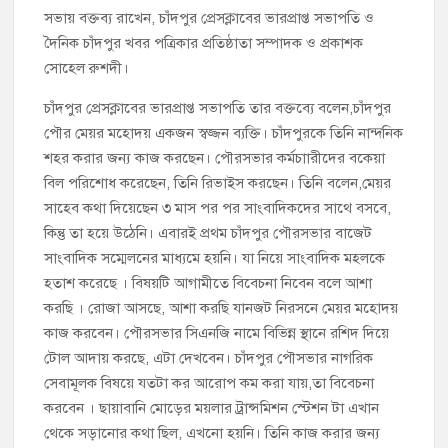
সভায় বক্তব্য রাখেন, চাঁদপুর প্রেসক্লাবের ভারপ্রাপ্ত সভাপতি ও
দৈনিক চাঁদপুর খবর পত্রিকার প্রতিষ্ঠাতা সম্পাদক ও প্রকাশক
সোহেল রুশদী।
চাঁদপুর প্রেসক্লাবের ভারপ্রাপ্ত সভাপতি তার বক্তব্যে বলেন,চাঁদপুর
পৌর মেয়র মহোদয় একজন স্বজ্জন ব্যক্তি। চাঁদপুরকে তিনি নান্দনিক
শহর করার জন্য কাজ করছেন। পৌরসভার কর্মচাারীদের বকেয়া
বিল পরিশোধ করেছেন, তিনি রিভাইস করছেন। তিনি বলেন,মেয়র
সাহেব কথা দিয়েছেন ৩ মাস পর পর সাংবাদিকদের সাথে বসবে,
কিন্তু তা হয়ে উঠেনি। এবারই প্রথম চাঁদপুর পৌরসভার বাজেট
সাংবাদিক সম্মেলনের মাধ্যমে হয়নি। যা নিয়ে সাংবাদিক মহলকে
হতাশ করেছে । বিষয়টি আগামীতে বিবেচনা নিবেন বলে আশা
করছি । রোজা আসছে, আশা করছি যানজট নিরসনে মেয়র মহোদয়
কাজ করবেন। পৌরসভার সিএনজি নামে বিভিন্ন স্থানে রশিদ দিয়ে
টোল আদায় করছে, এটা দেখবেন। চাঁদপুর পৌসভার নাগরিক
সেবামূলক বিষয়ে যতটা কর আরোপ কম করা যায়,তা বিবেচনা
করবেন । ছায়াবানি মোড়ের ময়লার ট্রান্সমিশন স্টেশন টা এখান
থেকে সড়ানোর কথা ছিল, এখনো হয়নি। তিনি কাজ করার জন্য