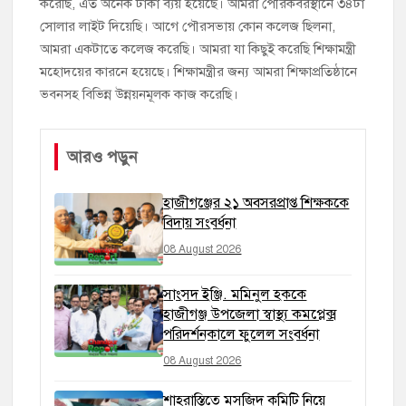
করেছি, এত অনেক টাকা ব্যয় হয়েছে। আমরা পৌরকবরস্থানে ৩৪টা
সোলার লাইট দিয়েছি। আগে পৌরসভায় কোন কলেজ ছিলনা,
আমরা একটাতে কলেজ করেছি। আমরা যা কিছুই করেছি শিক্ষামন্ত্রী
মহোদয়ের কারনে হয়েছে। শিক্ষামন্ত্রীর জন্য আমরা শিক্ষাপ্রতিষ্ঠানে
ভবনসহ বিভিন্ন উন্নয়নমূলক কাজ করেছি।
আরও পড়ুন
হাজীগঞ্জের ২১ অবসরপ্রাপ্ত শিক্ষককে
বিদায় সংবর্ধনা
08 August 2026
সাংসদ ইঞ্জি. মমিনুল হককে
হাজীগঞ্জ উপজেলা স্বাস্থ্য কমপ্লেক্স
পরিদর্শনকালে ফুলেল সংবর্ধনা
08 August 2026
শাহরাস্তিতে মসজিদ কমিটি নিয়ে