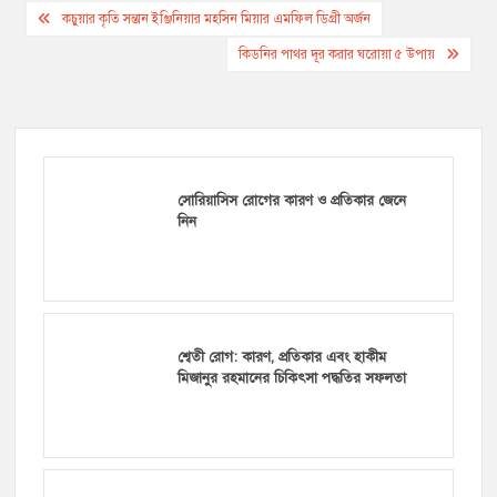
Post
কচুয়ার কৃতি সন্তান ইঞ্জিনিয়ার মহসিন মিয়ার এমফিল ডিগ্রী অর্জন
navigation
কিডনির পাথর দূর করার ঘরোয়া ৫ উপায়
সোরিয়াসিস রোগের কারণ ও প্রতিকার জেনে
নিন
শ্বেতী রোগ: কারণ, প্রতিকার এবং হাকীম
মিজানুর রহমানের চিকিৎসা পদ্ধতির সফলতা