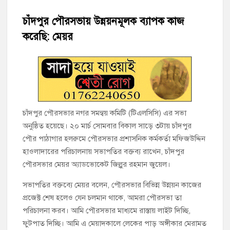
হাজীগঞ্জের টোরাগড় কাজী বাড়ি সড়কে রহিমা ভবনের প্রধান ফটক লক
করে চুরির চেষ্টা
চাঁদপুর পৌরসভায় উন্নয়নমূলক ব্যাপক কাজ
করেছি: মেয়র
হাজীগঞ্জ পৌরসভার মেয়র প্রার্থী অ্যাড. টিটু টোরাগড় পূর্বপাড়া জামে
মসজিদে জুমা আদায়
হাজীগঞ্জে শিক্ষার্থীদের লেখাপড়ার মানোন্নয়নে ও উপস্থিতি নিশ্চিতকরণে
অভিভাবক সমাবেশ
হাজীগঞ্জে অস্বাস্থ্যকর পরিবেশে খাবার প্রস্তুত: ২ হোটেলকে ৪৫ হাজার
চাঁদপুর পৌরসভার নগর সমন্বয় কমিটি (টিএলসিসি) এর সভা
টাকা জরিমানা
অনুষ্ঠিত হয়েছে। ২০ মার্চ সোমবার বিকাল সাড়ে ৩টায় চাঁদপুর
পৌর পাঠাগার হলরুমে পৌরসভার প্রশাসনিক কর্মকর্তা মফিজউদ্দিন
হাজীগঞ্জে ৬ বছরের শিশুকে ধর্ষণের অভিযোগে কেয়ারটেকার আটক
হাওলাদারের পরিচালনায় সভাপতির বক্তব্য রাখেন, চাঁদপুর
পৌরসভার মেয়র অ্যাডভোকেট জিল্লুর রহমান জুয়েল।
হাজীগঞ্জের রাজারগাঁও উবিতে জুলাই গণঅভ্যুত্থান দিবস পালন
সভাপতির বক্তব্যে মেয়র বলেন, পৌরসভার বিভিন্ন উন্নয়ন কাজের
প্রজেক্ট শেষ হলেও যেন চলমান থাকে, আমরা পৌরসভা তা
পরিচালনা করব। আমি পৌরসভার মাধ্যমে রাস্তায় লাইট দিচ্ছি,
ফুটপাত দিচ্ছি। আমি এ মেয়াদকালে লেকের পাড় অঙ্গীকার মেরামত