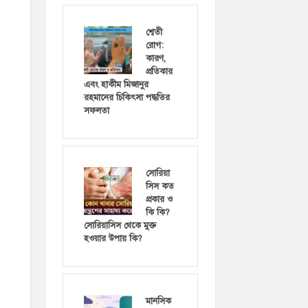
শ্বেতী
রোগ:
কারণ,
প্রতিকার
এবং হাকীম মিজানুর
রহমানের চিকিৎসা পদ্ধতির
সফলতা
সোরিয়া
সিস কত
প্রকার ও
কি কি?
সোরিয়াসিস থেকে মুক্ত
হওয়ার উপায় কি?
মানসিক