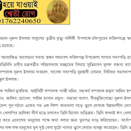
রম্যান নুরুল ইসলাম বাবুলের তৃতীয় মৃত্যু বার্ষিকী উপলক্ষে চাঁদপুরের ফরিদগঞ্জে স্
ত হয়েছে।
েসক্লাবে আয়োজিত আলোচনা সভায় স্বজন সমাবেশ ফরিদগঞ্জ উপজেলা শাখার সভাপতি হ
িনিধি প্রবীর চক্রবর্তীর পরিচালনায় মরহুমের বিষয়ে স্মৃতিচারণ মূলক বক্তব্য রা
ণ সম্পাদক নূরুল ইসলাম ফরহাদ, সাবেক সভাপতি নুরুন্নবী নোমান, সিনিয়র সহসভা
াজুল ইসলাম।
াদক শাকিল মুসফিক, আইসিটি সম্পাদক গাজী মমিন, সহঅর্থ সম্পাদক রুহুল আমিন স্ব
, জাকির হোসেন, শামিম হাসান প্রমুখ। বক্তারা বলেণ, বীরমুক্তিযোদ্ধা নুরুল ইস
র পর দেশ পুন:গঠনে একের পর এক শিল্প কারখানা গড়ে তুলে দেশকে উন্নয়নশীল দে
েলাপির তালিকা দীর্ঘ হতে চললেও তিনি ছিলেন ব্যতিক্রম। তিনি কখনই ঋণ খেল
ষ্ঠা করে এদেশের মানুষের পক্ষে কথা বলার জন্য মুখপত্র দাড় করিয়েছেন। সর্বো
 লক্ষ লক্ষ মানুষের মুখ দুই বেলা মুঠো খাবার তুলে দেয়ার ব্যবস্থা করেছেন। তিনি 