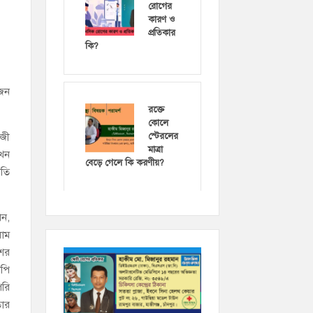
রোগের
কারণ ও
প্রতিকার
কি?
বজন
রক্তে
কোলে
াজী
স্টেরলের
মাত্রা
খেন
বেড়ে গেলে কি করণীয়?
পতি
পন,
লাম
শের
াপি
পরি
তার