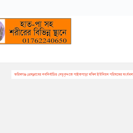
ফরিদগঞ্জ প্রেসক্লাবের নবনির্বাচিত নেতৃবৃন্দকে পাইকপাড়া দক্ষিণ ইউনিয়ন পরিষদের সংর্বধন