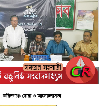
াপট, মতলবে প্রকাশ্যে নিষিদ্ধ জাল মেরামত ও মাছ শিকার
বিএনপি সরকার অঙ্গীকারাবদ্ধ’
িকী : ফরিদগঞ্জে দোয়া ও আলোচনাসভা