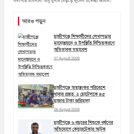
সভাপতি মাওলানা আবু মুসার নেতৃত্বে ফুলেল শুভেচ্ছা জানান।
আরও পড়ুন
হাজীগঞ্জে শিক্ষার্থীদের লেখাপড়ার
মানোন্নয়নে ও উপস্থিতি নিশ্চিতকরণে
অভিভাবক সমাবেশ
07 August 2026
হাজীগঞ্জে অস্বাস্থ্যকর পরিবেশে
খাবার প্রস্তুত: ২ হোটেলকে ৪৫
হাজার টাকা জরিমানা
06 August 2026
হাজীগঞ্জে ৬ বছরের শিশুকে ধর্ষণের
অভিযোগে কেয়ারটেকার আটক