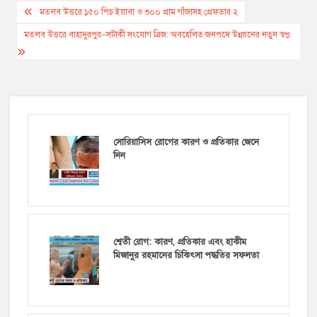
Post
মতলব উত্তরে ১৫০ পিচ ইয়াবা ও ৩০০ গ্রাম গাঁজাসহ গ্রেফতার ২
navigation
মতলব উত্তরে বাহাদুরপুর–সটাকী সংযোগ ব্রিজ: অবহেলিত জনপদে উন্নয়নের নতুন স্বপ্ন
সোরিয়াসিস রোগের কারণ ও প্রতিকার জেনে
নিন
শ্বেতী রোগ: কারণ, প্রতিকার এবং হাকীম
মিজানুর রহমানের চিকিৎসা পদ্ধতির সফলতা