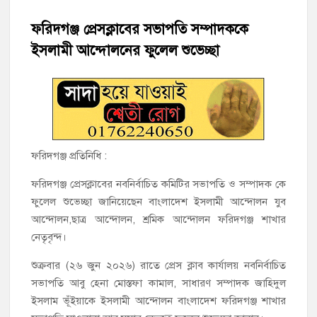
ফরিদগঞ্জ প্রেসক্লাবের সভাপতি সম্পাদককে
হাজীগঞ্জ সরকারি মডেল পাইলট হাই স্কুল অ্যান্ড কলেজে ‘জুলাই
গণঅভ্যুত্থান দিবস’ পালিত
ইসলামী আন্দোলনের ফুলেল শুভেচ্ছা
‘জনগণের ভোটে নির্বাচিত হয়ে ফরিদগঞ্জের উন্নয়নে কাজ করছি’ :
আলহাজ্ব এমএ হান্নান এমপি
নৌ পুলিশ ফাঁড়ির নাকের ডগায় কারেন্ট জালের দাপট, মতলবে প্রকাশ্যে
নিষিদ্ধ জাল মেরামত ও মাছ শিকার
ফরিদগঞ্জ প্রতিনিধি :
‘জনগণের হাতে রাষ্ট্রের মালিকানা ফিরিয়ে দিতে বিএনপি সরকার
ফরিদগঞ্জ প্রেসক্লাবের নবনির্বাচিত কমিটির সভাপতি ও সম্পাদক কে
অঙ্গীকারাবদ্ধ’
ফুলেল শুভেচ্ছা জানিয়েছেন বাংলাদেশ ইসলামী আন্দোলন যুব
আন্দোলন,ছাত্র আন্দোলন, শ্রমিক আন্দোলন ফরিদগঞ্জ শাখার
মতলব উত্তরে সোনালী লাইফ ইন্সুইরেন্স কোম্পানী লিমিটেডের মরণোত্তর
নেতৃবৃন্দ।
চেক বিতরণ
শুক্রবার (২৬ জুন ২০২৬) রাতে প্রেস ক্লাব কার্যালয় নবনির্বাচিত
হাজীগঞ্জ ডিগ্রি কলেজ গভীর শ্রদ্ধার সঙ্গে জুলাই গণঅভ্যুত্থানের সকল
সভাপতি আবু হেনা মোস্তফা কামাল, সাধারণ সম্পাদক জাহিদুল
শহীদকে স্মরণ
ইসলাম ভূঁইয়াকে ইসলামী আন্দোলন বাংলাদেশ ফরিদগঞ্জ শাখার