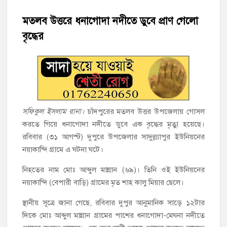
হাজীগঞ্জে শিক্ষার্থীদের লেখাপড়ার মানোন্নয়নে ও উপস্থিতি নিশ্চিতকরণে
অভিভাবক সমাবেশ
মতলব উত্তরে ধনাগোদা নদীতে ডুবে প্রাণ গেলো
বৃদ্ধের
হাজীগঞ্জে অস্বাস্থ্যকর পরিবেশে খাবার প্রস্তুত: ২ হোটেলকে ৪৫ হাজার
টাকা জরিমানা
হাজীগঞ্জে ৬ বছরের শিশুকে ধর্ষণের অভিযোগে কেয়ারটেকার আটক
হাজীগঞ্জের রাজারগাঁও উবিতে জুলাই গণঅভ্যুত্থান দিবস পালন
সফিকুল ইসলাম রানা।
চাঁদপুরের মতলব উত্তর উপজেলায় গোসল
হাজীগঞ্জ সরকারি মডেল পাইলট হাই স্কুল অ্যান্ড কলেজে ‘জুলাই
করতে গিয়ে ধনাগোদা নদীতে ডুবে এক বৃদ্ধের মৃত্যু হয়েছে।
গণঅভ্যুত্থান দিবস’ পালিত
রবিবার (৩১ আগস্ট) দুপুরে উপজেলার সাদুল্ল্যাপুর ইউনিয়নের
নয়াকান্দি গ্রামে এ ঘটনা ঘটে।
‘জনগণের ভোটে নির্বাচিত হয়ে ফরিদগঞ্জের উন্নয়নে কাজ করছি’ :
আলহাজ্ব এমএ হান্নান এমপি
নিহতের নাম মোঃ আব্দুল মান্নান (৬৯)। তিনি ওই ইউনিয়নের
নয়াকান্দি (বেপারী বাড়ি) গ্রামের মৃত শাহ কালু মিয়ার ছেলে।
নৌ পুলিশ ফাঁড়ির নাকের ডগায় কারেন্ট জালের দাপট, মতলবে প্রকাশ্যে
স্থানীয় সূত্রে জানা গেছে, রবিবার দুপুর আনুমানিক সাড়ে ১২টার
নিষিদ্ধ জাল মেরামত ও মাছ শিকার
দিকে মোঃ আব্দুল মান্নান গ্রামের পাশের ধনাগোদা-মেঘনা নদীতে