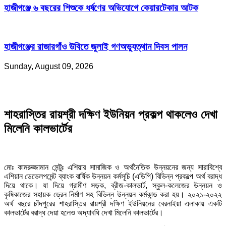
হাজীগঞ্জে ৬ বছরের শিশুকে ধর্ষণের অভিযোগে কেয়ারটেকার আটক
হাজীগঞ্জের রাজারগাঁও উবিতে জুলাই গণঅভ্যুত্থান দিবস পালন
Sunday, August 09, 2026
শাহরাস্তির রায়শ্রী দক্ষিণ ইউনিয়ন প্রকল্প থাকলেও দেখা
মিলেনি কালভার্টের
মোঃ কামরুজ্জামান সেন্টুঃ এশিয়ার সামাজিক ও অর্থনৈতিক উন্নয়নের জন্য সারাবিশ্বে
এশিয়ান ডেভেলপমেন্ট ব্যাংক বার্ষিক উন্নয়ন কর্মসূচি (এডিপি) বিভিন্ন প্রকল্পে অর্থ বরাদ্ধ
দিয়ে থাকে। যা দিয়ে গ্রামীণ সড়ক, ব্রীজ-কালভার্ট, স্কুল-কলেজের উন্নয়ন ও
কৃষিকাজের সহায়ক ড্রেন নির্মাণ সহ বিভিন্ন উন্নয়ন কর্মকান্ড করা হয়। ২০২১-২০২২
অর্থ বছরে চাঁদপুরের শাহরাস্তির রায়শ্রী দক্ষিণ ইউনিয়নের বেরনাইয়া এলাকায় একটি
কালভার্টের বরাদ্ধ দেয়া হলেও অদ্যাবধি দেখা মিলেনি কালভার্টের।