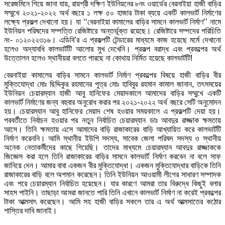
সরেজমিনে গিয়ে জানা যায়, রায়শ্রী দক্ষিণ ইউনিয়নের ৮নং ওয়ার্ডের বেরনাইয়া হাজী বাড়ির
সম্মুখে ২০২১-২০২২ অর্থ বছরে ১ লক্ষ ৫০ হাজার টাকা ব্যয়ে একটি কালভার্ট নির্মাণের
লক্ষ্যে প্রকল্প দেখানো হয়। যা ‘‘বেরনাইয়া কামালের বাড়ির সামনে কালভার্ট নির্মাণ’’ নামে
ইউনিয়ন পরিষদের সম্পত্তি রেজিষ্টারে অন্তর্ভূক্ত রয়েছে। রেজিষ্টারে সম্পদের পরিচিতি
নং- ০১২০২২৩১৬। এডিবি’র এ প্রকল্পটি টেন্ডারের মাধ্যমে কাজ হয়েছে মর্মে দেখানো
হলেও অদ্যাবধি কালভার্টটি আলোর মুখ দেখেনি। প্রকল্প বরাদ্ধ এবং প্রকল্পের অর্থ
উত্তোলন হলেও স্থানীয়রা বলতে পারছে না কোথায় নির্মিত হয়েছে কালভার্টটি!
বেরনাইয়া কামালের বাড়ির সামনে কালভার্ট নির্মাণ প্রকল্পের বিষয়ে হাজী বাড়ির বীর
মুক্তিযোদ্ধা মোঃ ছিদ্দিকুর রহমানের পুত্র মোঃ হাবিবুর রহমান কামাল জানান, তৎসময়ের
ইউনিয়ন চেয়ারম্যান হাজী আবু হানিফের মেয়াদকালে আমাদের বাড়ির সম্মুখে একটি
কালভার্ট নির্মাণের জন্য বহুবার অনুরোধ করার পর ২০২১-২০২২ অর্থ বছরে সেটি অনুমোদন
হয়। চেয়ারম্যান আবু হানিফের মেয়াদ শেষ হওয়ার সময়কালে এ প্রকল্পটি দেয়া হয়।
পরবর্তীতে নির্বাচন হওয়ার পর নতুন নির্বাচিত চেয়ারম্যান ডাঃ আবদুর রাজ্জাক ক্ষমতায়
আসে। তিনি ক্ষমতায় এসে আমাদের বাড়ি রাজাকারের বাড়ি আখ্যায়িত করে কালভার্টটি
নির্মাণ করেননি। আমি স্থানীয় ইউপি সদস্য, সাবেক জেলা পরিষদ সদস্য ও স্থানীয়
অনেক নেতাকর্মীদের কাছে গিয়েছি। তাদের মাধ্যমে চেয়ারম্যান আবদুর রাজ্জাককে
জিজ্ঞেস করা হলে তিনি রাজাকারের বাড়ির সামনে কালভার্ট নির্মাণ করবেন না বলে সাফ
জানিয়ে দেন। আমার বাবা একজন বীর মুক্তিযোদ্ধা। একজন মুক্তিযোদ্ধার বাড়িকে তিনি
রাজাকারের বাড়ি বলে অপমান করেছেন। তিনি ইউনিয়ন আওয়ামী লীগের সাধারণ সম্পাদক
এবং পরে চেয়ারম্যান নির্বাচিত হয়েছেন। যার কারণে আমরা তার বিরুদ্ধে কিছুই বলার
সাহস পাইনি। তাছাড়া আমরা জানতে পারি তিনি এখানে কালভার্ট নির্মাণ না করেই প্রকল্পের
টাকা আত্মসাৎ করেছেন। আমি সহ হাজী বাড়ির সকলে তার এ অর্থ আত্মসাতের কঠোর
শাস্তির দাবি জানাই।