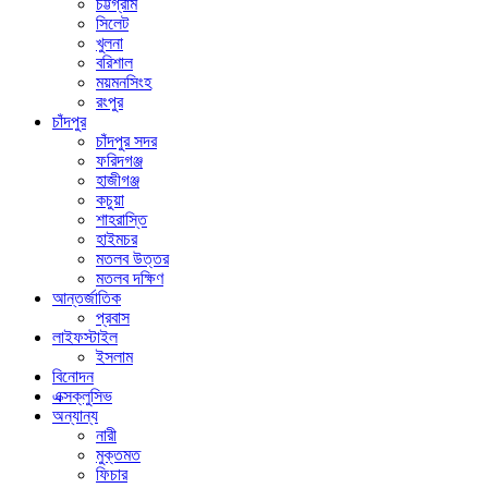
চট্টগ্রাম
সিলেট
খুলনা
বরিশাল
ময়মনসিংহ
রংপুর
চাঁদপুর
চাঁদপুর সদর
ফরিদগঞ্জ
হাজীগঞ্জ
কচুয়া
শাহরাস্তি
হাইমচর
মতলব উত্তর
মতলব দক্ষিণ
আন্তর্জাতিক
প্রবাস
লাইফস্টাইল
ইসলাম
বিনোদন
এক্সক্লুসিভ
অন্যান্য
নারী
মুক্তমত
ফিচার