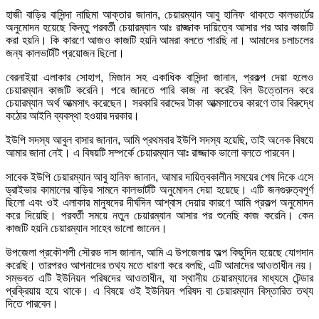
হাজী বাড়ির বাসিন্দা নাছিমা আক্তার জানান, চেয়ারম্যান আবু হানিফ থাকতে কালভার্টের
অনুমোদন হয়েছে কিন্তু পরবর্তী চেয়ারম্যান আঃ রাজ্জাক দায়িত্বে আসার পর আর কাজটি
করা হয়নি। কি কারণে আজও কাজটি হয়নি আমরা বলতে পারছি না। আমাদের চলাচলের
জন্য কালভার্টটি প্রয়োজন ছিলো।
বেরনাইয়া এলাকার সোহাগ, মিজান সহ একাধিক বাসিন্দা জানান, প্রকল্প দেয়া হলেও
চেয়ারম্যান কাজটি করেনি। পরে জানতে পারি কাজ না করেই বিল উত্তোলন করে
চেয়ারম্যান অর্থ আত্মসাৎ করেছেন। সরকারি বরাদ্দের টাকা আত্মসাতের কারণে তার বিরুদ্ধে
কঠোর আইনি ব্যবস্থা হওয়ার দরকার।
ইউপি সদস্য আবুল বাসার জানান, আমি প্রথমবার ইউপি সদস্য হয়েছি, তাই অনেক বিষয়ে
আমার জানা নেই। এ বিষয়টি সম্পর্কে চেয়ারম্যান আঃ রাজ্জাক ভালো বলতে পারবেন।
সাবেক ইউপি চেয়ারম্যান আবু হানিফ জানান, আমার দায়িত্বকালীন সময়ের শেষ দিকে এসে
ড্রাইভার কামালের বাড়ির সামনে কালভার্টটি অনুমোদন দেয়া হয়েছে। এটি জনগুরুত্বপূর্ণ
ছিলো এবং ওই এলাকার মানুষদের দীর্ঘদিন আশ্বাস দেয়ার কারণে আমি প্রকল্প অনুমোদন
করে দিয়েছি। পরবর্তী সময়ে নতুন চেয়ারম্যান আসার পর শুনেছি কাজ করেনি। কেন
কাজটি হয়নি চেয়ারম্যান সাহেব ভালো জানেন।
উপজেলা প্রকৌশলী সৌরভ দাস জানান, আমি এ উপজেলায় অল্প কিছুদিন হয়েছে যোগদান
করেছি। তারপরও আপনাদের তথ্য মতে ধারণা করে বলছি, এটি আমাদের আওতাধীন নয়।
সম্ভবত এটি ইউনিয়ন পরিষদের আওতাধীন, যা স্থানীয় চেয়ারম্যানের মাধ্যমে টেন্ডার
প্রক্রিয়ায় হয়ে থাকে। এ বিষয়ে ওই ইউনিয়ন পরিষদ বা চেয়ারম্যান বিস্তারিত তথ্য
দিতে পারবেন।