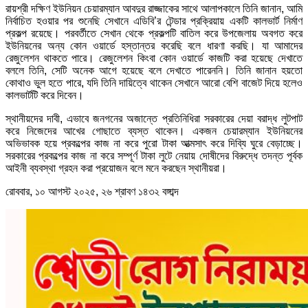
রায়শ্রী দক্ষিণ ইউনিয়ন চেয়ারম্যান আবদুর রাজ্জাকের সাথে আলাপকালে তিনি জানান, আমি
নির্বাচিত হওয়ার পর শুনেছি সেখানে এডিবি’র টেন্ডার প্রক্রিয়ায় একটি কালভার্ট নির্মাণ
প্রকল্প রয়েছে। পরবর্তীতে সেখান থেকে প্রকল্পটি বাতিল করে উপজেলায় অবগত করে
ইউনিয়নের অন্য কোন ওয়ার্ডে হস্তান্তর করেছি বলে ধারণা করছি। যা আমাদের
রেজুলেশন থাকতে পারে। রেজুলেশন কিংবা কোন ওয়ার্ডে কাজটি করা হয়েছে দেখাতে
বললে তিনি, সেটি অনেক আগে হয়েছে বলে দেখাতে পারেননি। তিনি জানান হয়তো
কোথাও ভুল হতে পারে, যদি তিনি দায়িত্বে থাকেন সেখানে আরো বেশি বাজেট দিয়ে হলেও
কালভার্টটি করে দিবেন।
স্থানীয়দের দাবী, এভাবে জনগনের অজান্তে প্রতিনিধিরা সরকারের দেয়া বরাদ্ধ লুটপাট
করে নিজেদের আখের গোছাতে ব্যস্ত থাকেন। একজন চেয়ারম্যান ইউনিয়নের
অভিভাবক হয়ে প্রকল্পের কাজ না করে পুরো টাকা আত্মসাৎ করে দিব্যি ঘুরে বেড়াচ্ছে।
সরকারের প্রকল্পের কাজ না করে সম্পূর্ণ টাকা লুটে নেয়ায় দোষীদের বিরুদ্ধে তদন্ত পূর্বক
আইনী ব্যবস্থা গ্রহন করা প্রয়োজন বলে মনে করছেন স্থানীয়রা।
রোববার, ১০ আগস্ট ২০২৫,
২৬ শ্রাবণ ১৪৩২ বঙ্গাব্দ