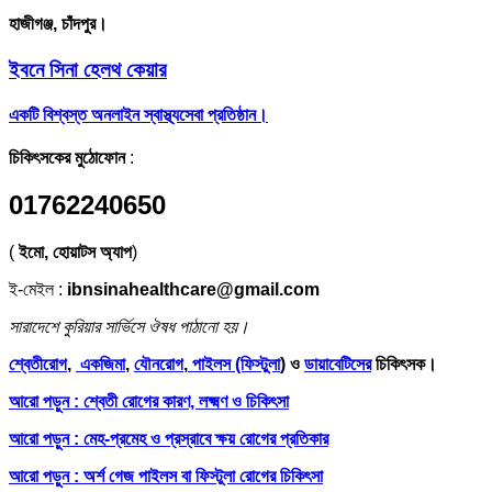
হাজীগঞ্জ, চাঁদপুর।
ইবনে সিনা হেলথ কেয়ার
একটি বিশ্বস্ত অনলাইন স্বাস্থ্যসেবা প্রতিষ্ঠান।
চিকিৎসকের মুঠোফোন
:
01762240650
(
ইমো, হোয়াটস অ্যাপ
)
ই-মেইল :
ibnsinahealthcare@gmail.com
সারাদেশে কুরিয়ার সার্ভিসে ঔষধ পাঠানো হয়।
শ্বেতীরোগ
,
একজিমা
,
যৌনরোগ
,
পাইলস (ফিস্টুলা
) ও
ডায়াবেটিসের
চিকিৎসক।
আরো পড়ুন : শ্বেতী রোগের কারণ, লক্ষ্মণ ও চিকিৎসা
আরো পড়ুন : মেহ-প্রমেহ ও প্রস্রাবে ক্ষয় রোগের প্রতিকার
আরো পড়ুন : অর্শ গেজ পাইলস বা ফিস্টুলা রোগের চিকিৎসা