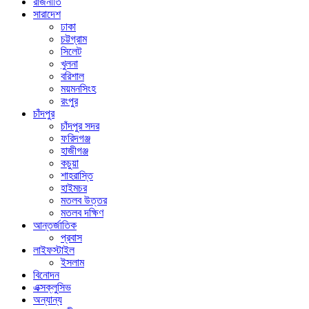
রাজনীতি
সারাদেশ
ঢাকা
চট্টগ্রাম
সিলেট
খুলনা
বরিশাল
ময়মনসিংহ
রংপুর
চাঁদপুর
চাঁদপুর সদর
ফরিদগঞ্জ
হাজীগঞ্জ
কচুয়া
শাহরাস্তি
হাইমচর
মতলব উত্তর
মতলব দক্ষিণ
আন্তর্জাতিক
প্রবাস
লাইফস্টাইল
ইসলাম
বিনোদন
এক্সক্লুসিভ
অন্যান্য