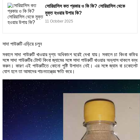
সোরিয়াসিস কত প্রকার ও কি কি? সোরিয়াসিস থেকে
মুক্ত হওয়ার উপায় কি?
11 October 2025
​সাদা পাউরুটি এড়িয়ে চলুন
সকালে সাদা পাউরুটি খাওয়ার দৃশ্য অধিকাংশ ঘরেই দেখা যায়। সকালে চা কিংবা কফির
সঙ্গে সাদা পাউরুটির টোস্ট কিংবা জ্যামের সঙ্গে সাদা পাউরুটি খাওয়ার অভ্যাস থাকলে বন্ধ
করুন। কারণ এই পাউরুটিতে কোনো পুষ্টি উপাদান নেই। এর সঙ্গে জ্যাম বা চকোলেট
যোগ হলে তা আমাদের পাচনতন্ত্রের ক্ষতি করে।