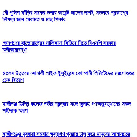
নৌ পুলিশ ফাঁড়ির নাকের ডগায় কারেন্ট জালের দাপট, মতলবে প্রকাশ্যে
নিষিদ্ধ জাল মেরামত ও মাছ শিকার
‘জনগণের হাতে রাষ্ট্রের মালিকানা ফিরিয়ে দিতে বিএনপি সরকার
অঙ্গীকারাবদ্ধ’
মতলব উত্তরে সোনালী লাইফ ইন্সুইরেন্স কোম্পানী লিমিটেডের মরণোত্তর
চেক বিতরণ
হাজীগঞ্জ ডিগ্রি কলেজ গভীর শ্রদ্ধার সঙ্গে জুলাই গণঅভ্যুত্থানের সকল
শহীদকে স্মরণ
হাজীগঞ্জের যুবধারা সমবায় ক্ষুদ্রঋণ পুনরায় চালু করে মানুষের আমানতের