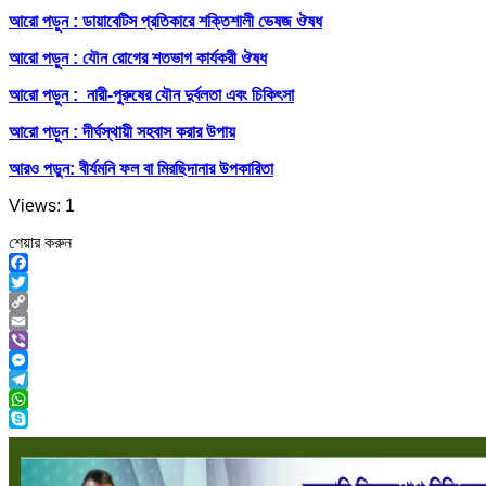
আরো পড়ুন : ডায়াবেটিস প্রতিকারে শক্তিশালী ভেষজ ঔষধ
আরো পড়ুন : যৌন রোগের শতভাগ কার্যকরী ঔষধ
আরো পড়ুন : নারী-পুরুষের যৌন দুর্বলতা এবং চিকিৎসা
আরো পড়ুন : দীর্ঘস্থায়ী সহবাস করার উপায়
আরও পড়ুন: বীর্যমনি ফল বা মিরছিদানার উপকারিতা
Views: 1
শেয়ার করুন
Facebook
Twitter
Copy
Link
Email
Viber
Messenger
Telegram
WhatsApp
Skype