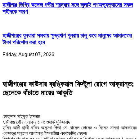
হাজীগঞ্জ ডিগ্রি কলেজ গভীর শ্রদ্ধার সঙ্গে জুলাই গণঅভ্যুত্থানের সকল
শহীদকে স্মরণ
হাজীগঞ্জের যুবধারা সমবায় ক্ষুদ্রঋণ পুনরায় চালু করে মানুষের আমানতের
টাকা পরিশোধ করা হবে
Friday, August 07, 2026
হাজীগঞ্জের কাউসার ব্রঙ্কিয়াল ফিস্টুলা রোগে আক্রান্ত:
ছেলেকে বাঁচাতে মায়ের আকুতি
মোহাম্মদ সাইফুল ইসলাম
হাজীগঞ্জ পৌর এলাকার ৫ নং ওয়ার্ড মুকিমাবাদ
হামিদ আলী হাজী বাড়ির অসুস্থ পিতা মো. রাসেল হোসেন ও মিসেস সালমা আক্তারের
একমাত্র সন্তান আলহাজ্ব ইসলামিয়া একাডেমির হেফজ
বিভাগের পড়ুয়া ছাত্র মো. কাউসার আলম ব্রঙ্কিয়াল ফিস্টুলা রোগে আক্রান্ত। অসহায়