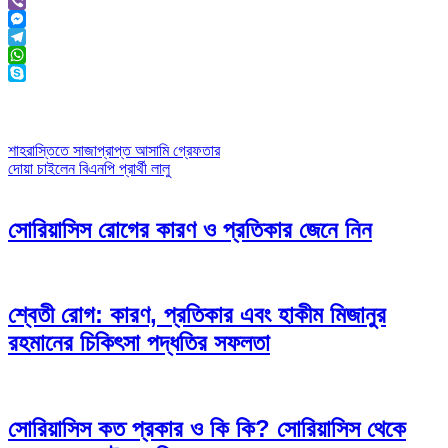
Link
Email
Viber
Messenger
Telegram
WhatsApp
Skype
Post
শাহরাস্তিতে সাজাপ্রাপ্ত আসামি গ্রেফতার
দোয়া চাইলেন বিএনপি প্রার্থী লালু
navigation
সোরিয়াসিস রোগের কারণ ও প্রতিকার জেনে নিন
শ্বেতী রোগ: কারণ, প্রতিকার এবং হাকীম মিজানুর
রহমানের চিকিৎসা পদ্ধতির সফলতা
সোরিয়াসিস কত প্রকার ও কি কি? সোরিয়াসিস থেকে