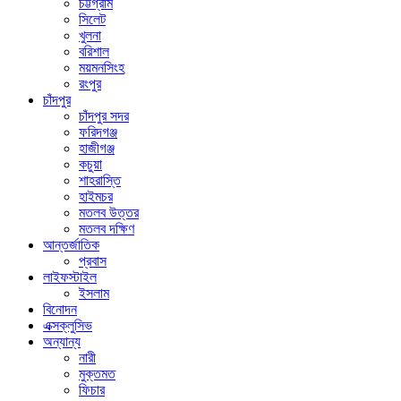
চট্টগ্রাম
সিলেট
খুলনা
বরিশাল
ময়মনসিংহ
রংপুর
চাঁদপুর
চাঁদপুর সদর
ফরিদগঞ্জ
হাজীগঞ্জ
কচুয়া
শাহরাস্তি
হাইমচর
মতলব উত্তর
মতলব দক্ষিণ
আন্তর্জাতিক
প্রবাস
লাইফস্টাইল
ইসলাম
বিনোদন
এক্সক্লুসিভ
অন্যান্য
নারী
মুক্তমত
ফিচার