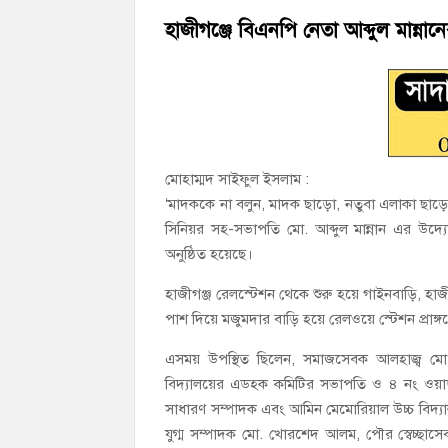
হাজীগঞ্জে অস্বাস্থ্যকর পরিবেশে খাবার প্রস্তুত
হাজীগঞ্জে বিএনপি নেতা আব্দুল মান্না
হাজীগঞ্জে ৬ বছরের শিশুকে ধর্ষণের অভিযোগ
মোহাম্মদ সাইফুল ইসলাম :
‘মাদককে না বলুন, মাদক ছাড়ো, নতুবা এলাকা ছাড়ো
সিনিয়র সহ-সভাপতি মো. আব্দুল মান্নান এর উদ্যো
অনুষ্ঠিত হয়েছে।
হাজীগঞ্জ রেলস্টেশন থেকে শুরু হয়ে গাইনবাড়ি, হাজ
পাশ দিয়ে মজুমদার বাড়ি হয়ে রেলওয়ে স্টেশন প্রাঙ্গ
এসময় উপস্থিত ছিলেন, সমাজসেবক আলহাজ্ব মো.
বিদ্যালয়ের এডহক কমিটির সভাপতি ও ৪ নং ওয়ার
সাধারণ সম্পাদক এবং আমিন মেমোরিয়াল উচ্চ বিদ্য
যুগ্ম সম্পাদক মো. খোরশেদ আলম, পৌর স্বেচ্ছাসে