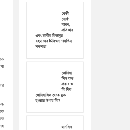
শ্বেতী
রোগ:
কারণ,
প্রতিকার
এবং হাকীম মিজানুর
রহমানের চিকিৎসা পদ্ধতির
সফলতা
বেক
রণা
সোরিয়া
সিস কত
প্রকার ও
দের
কি কি?
সোরিয়াসিস থেকে মুক্ত
হওয়ার উপায় কি?
্চ
বেক
বেক
 সহ
মানসিক