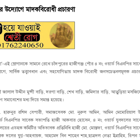
: ২ হোটেলকে ৪৫ হাজার টাকা জরিমানা
নের উদ্যোগে মাদকবিরোধী প্রচারণা
ে কেয়ারটেকার আটক
’-এই স্লোগানকে সামনে রেখে চাঁদপুরের হাজীগঞ্জ পৌর ৪ নং ওয়ার্ড বিএনপির সা
গে, সার্বিক তত্ত্বাবধান এবং সহযোগিতায় মাদক বিরোধী জনসচেতনলমূলক প্রচা
ী জালাল উদ্দীন মুন্সী বাড়ি, দরগা বাড়ি, শেখ বাড়ি, জমিদার বাড়ি, আতুড়িয়া মসজি
ণে সমাবেশের মধ্য দিয়ে সমাপ্ত হয়েছে।
 হারুনুর রশিদ বেপারী, সমাজসেবক মো. নুরুল আমিন, আমিন মেমোরিয়াল উচ
্ড বিএনপির সাবেক সভাপতি হাজী আকবার হোসেন, ৪ নং ওয়ার্ড যুবদলের সা
ালয়ের এডহক কমিটির অভিভাবক প্রতিনিধি হাজী মো. মোস্তফা, ওয়ার্ড বিএনপির সা
বক দলের যুগ্ন-আহবায়ক, আহমেদ বিন শাহেন শাহ,ছাত্রদল নেতা ইব্রাহিম, রিপন