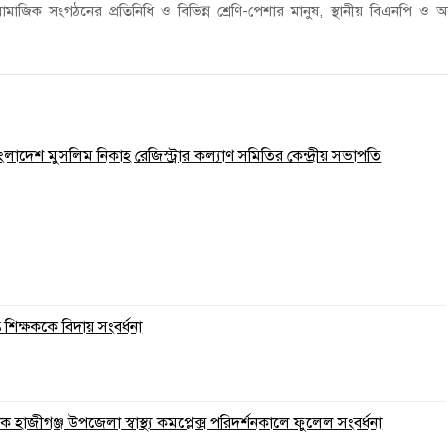
ী, সামাজিক সংগঠনের প্রতিনিধি ও বিভিন্ন শ্রেণি-পেশার মানুষ, স্থানীয় বিএনপি ও অঙ
াংলাদেশ মুসলিম নিকাহ রেজিস্ট্রার কল্যাণ সমিতির কেন্দ্রীয় সভাপতি
ত শিক্ষককে বিদায় সংবর্ধনা
 হাজীগঞ্জ উপজেলা স্বাস্থ্য কমপ্লেক্স পরিদর্শনকালে ফুলেল সংবর্ধনা