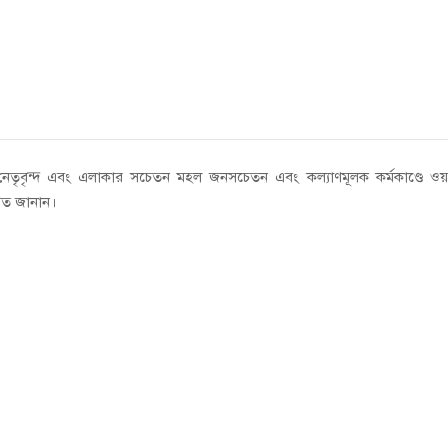
ক নেতৃবৃন্দ এবং এলাকার সচেতন মহল জনসচেতন এবং কল্যাণমূলক কর্মকাণ্ডে ওয়া
াগত জানান।