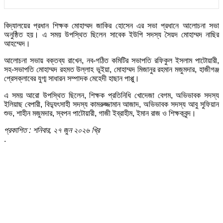
বিদ্যালয়ের প্রধান শিক্ষক মোহাম্মদ জাকির হোসেন এর সভা প্রধানে আলোচনা সভা
অনুষ্ঠিত হয়। এ সময় উপস্থিত ছিলেন সাবেক ইউপি সদস্য সৈয়দ মোহাম্মদ নাছির
আহম্মেদ।
আলোচনা সভায় বক্তব্য রাখেন, নব-গঠিত কমিটির সভাপতি রফিকুল ইসলাম পাটোয়ারী,
সহ-সভাপতি মোহাম্মদ রহমত উল্লাহ ভূইয়া, মোহাম্মদ মিজানুর রহমান মজুমদার, হাজীগঞ্জ
প্রেসক্লাবের যুগ্ম সাধারন সম্পাদক মেহেদী হাছান পাপ্পু।
এ সময় আরো উপস্থিত ছিলেন, শিক্ষক প্রতিনিধি খোদেজা বেগম, অভিভাবক সদস্য
ইলিয়াছ বেপারী, বিদ্যুৎসাহী সদস্য কামরুজ্জামান আজাদ, অভিভাবক সদস্য আবু সুফিয়ান
শুভ, শাহীন মজুমদার, স্বপন পাটোয়ারী, গাজী ইব্রাহীম, ইমান রাজ ও শিক্ষকবৃন্দ।
প্রকাশিত : শনিবার, ২৭ জুন ২০২৬ খ্রি
.