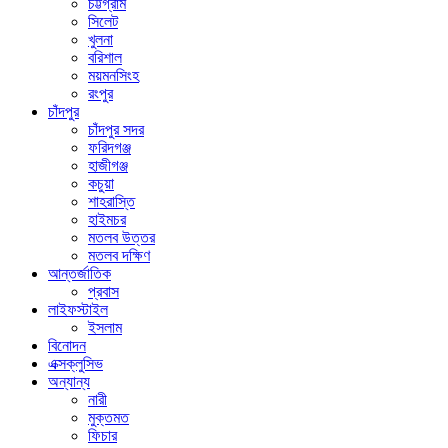
চট্টগ্রাম
সিলেট
খুলনা
বরিশাল
ময়মনসিংহ
রংপুর
চাঁদপুর
চাঁদপুর সদর
ফরিদগঞ্জ
হাজীগঞ্জ
কচুয়া
শাহরাস্তি
হাইমচর
মতলব উত্তর
মতলব দক্ষিণ
আন্তর্জাতিক
প্রবাস
লাইফস্টাইল
ইসলাম
বিনোদন
এক্সক্লুসিভ
অন্যান্য
নারী
মুক্তমত
ফিচার