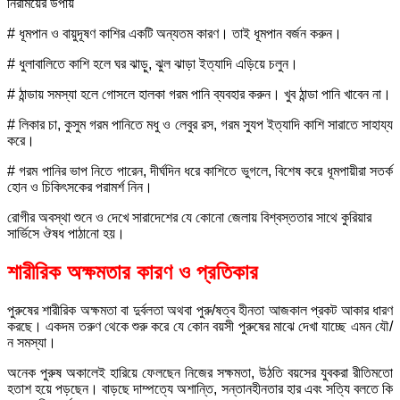
নিরাময়ের উপায়
# ধূমপান ও বায়ুদূষণ কাশির একটি অন্যতম কারণ। তাই ধূমপান বর্জন করুন।
# ধুলাবালিতে কাশি হলে ঘর ঝাড়ু, ঝুল ঝাড়া ইত্যাদি এড়িয়ে চলুন।
# ঠান্ডায় সমস্যা হলে গোসলে হালকা গরম পানি ব্যবহার করুন। খুব ঠান্ডা পানি খাবেন না।
# লিকার চা, কুসুম গরম পানিতে মধু ও লেবুর রস, গরম স্যুপ ইত্যাদি কাশি সারাতে সাহায্য
করে।
# গরম পানির ভাপ নিতে পারেন, দীর্ঘদিন ধরে কাশিতে ভুগলে, বিশেষ করে ধূমপায়ীরা সতর্ক
হোন ও চিকিৎসকের পরামর্শ নিন।
রোগীর অবস্থা শুনে ও দেখে সারাদেশের যে কোনো জেলায় বিশ্বস্ততার সাথে কুরিয়ার
সার্ভিসে ঔষধ পাঠানো হয়।
শারীরিক অক্ষমতার কারণ ও প্রতিকার
পুরুষের শারীরিক অক্ষমতা বা দুর্বলতা অথবা পুরু/ষত্ব হীনতা আজকাল প্রকট আকার ধারণ
করছে। একদম তরুণ থেকে শুরু করে যে কোন বয়সী পুরুষের মাঝে দেখা যাচ্ছে এমন যৌ/
ন সমস্যা।
অনেক পুরুষ অকালেই হারিয়ে ফেলছেন নিজের সক্ষমতা, উঠতি বয়সের যুবকরা রীতিমতো
হতাশ হয়ে পড়ছেন। বাড়ছে দাম্পত্যে অশান্তি, সন্তানহীনতার হার এবং সত্যি বলতে কি