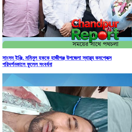
সাংসদ ইঞ্জি. মমিনুল হককে হাজীগঞ্জ উপজেলা স্বাস্থ্য কমপ্লেক্স
পরিদর্শনকালে ফুলেল সংবর্ধনা