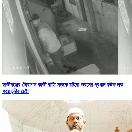
হাজীগঞ্জের টোরাগড় কাজী বাড়ি সড়কে রহিমা ভবনের প্রধান ফটক লক
করে চুরির চেষ্টা