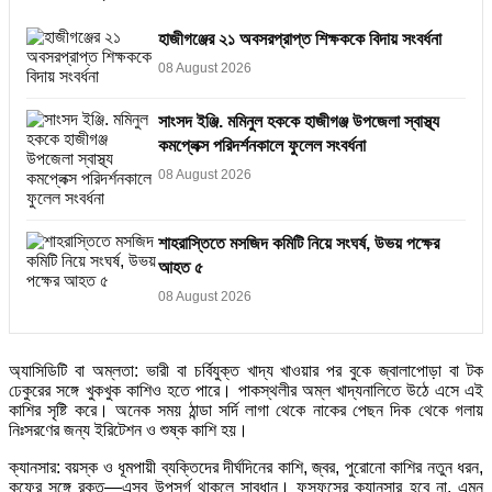
হাজীগঞ্জের ২১ অবসরপ্রাপ্ত শিক্ষককে বিদায় সংবর্ধনা
08 August 2026
সাংসদ ইঞ্জি. মমিনুল হককে হাজীগঞ্জ উপজেলা স্বাস্থ্য
কমপ্লেক্স পরিদর্শনকালে ফুলেল সংবর্ধনা
08 August 2026
শাহরাস্তিতে মসজিদ কমিটি নিয়ে সংঘর্ষ, উভয় পক্ষের
আহত ৫
08 August 2026
অ্যাসিডিটি বা অম্লতা: ভারী বা চর্বিযুক্ত খাদ্য খাওয়ার পর বুকে জ্বালাপোড়া বা টক
ঢেকুরের সঙ্গে খুকখুক কাশিও হতে পারে। পাকস্থলীর অম্ল খাদ্যনালিতে উঠে এসে এই
কাশির সৃষ্টি করে। অনেক সময় ঠান্ডা সর্দি লাগা থেকে নাকের পেছন দিক থেকে গলায়
নিঃসরণের জন্য ইরিটেশন ও শুষ্ক কাশি হয়।
ক্যানসার: বয়স্ক ও ধূমপায়ী ব্যক্তিদের দীর্ঘদিনের কাশি, জ্বর, পুরোনো কাশির নতুন ধরন,
কফের সঙ্গে রক্ত—এসব উপসর্গ থাকলে সাবধান। ফুসফুসের ক্যানসার হবে না, এমন