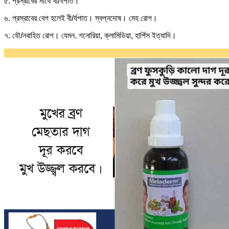
৫. প্রস্রাবের সাথে বী/র্যপাত।
৬. প্রস্রাবের বেগ হলেই বী/র্যপাত। স্বপ্নদোষ। মেহ রোগ।
৭. যৌ/নবাহিত রোগ। যেমন. গনোরিয়া, ক্লামিডিয়া, হার্পিস ইত্যাদি।