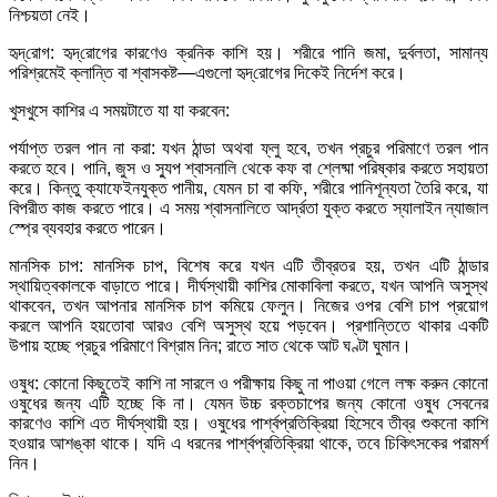
নিশ্চয়তা নেই।
হৃদ্‌রোগ: হৃদ্‌রোগের কারণেও ক্রনিক কাশি হয়। শরীরে পানি জমা, দুর্বলতা, সামান্য
পরিশ্রমেই ক্লান্তি বা শ্বাসকষ্ট—এগুলো হৃদ্‌রোগের দিকেই নির্দেশ করে।
খুসখুসে কাশির এ সময়টাতে যা যা করবেন:
পর্যাপ্ত তরল পান না করা: যখন ঠান্ডা অথবা ফ্লু হবে, তখন প্রচুর পরিমাণে তরল পান
করতে হবে। পানি, জুস ও স্যুপ শ্বাসনালি থেকে কফ বা শ্লেষ্মা পরিষ্কার করতে সহায়তা
করে। কিন্তু ক্যাফেইনযুক্ত পানীয়, যেমন চা বা কফি, শরীরে পানিশূন্যতা তৈরি করে, যা
বিপরীত কাজ করতে পারে। এ সময় শ্বাসনালিতে আর্দ্রতা যুক্ত করতে স্যালাইন ন্যাজাল
স্প্রে ব্যবহার করতে পারেন।
মানসিক চাপ: মানসিক চাপ, বিশেষ করে যখন এটি তীব্রতর হয়, তখন এটি ঠান্ডার
স্থায়িত্বকালকে বাড়াতে পারে। দীর্ঘস্থায়ী কাশির মোকাবিলা করতে, যখন আপনি অসুস্থ
থাকবেন, তখন আপনার মানসিক চাপ কমিয়ে ফেলুন। নিজের ওপর বেশি চাপ প্রয়োগ
করলে আপনি হয়তোবা আরও বেশি অসুস্থ হয়ে পড়বেন। প্রশান্তিতে থাকার একটি
উপায় হচ্ছে প্রচুর পরিমাণে বিশ্রাম নিন; রাতে সাত থেকে আট ঘণ্টা ঘুমান।
ওষুধ: কোনো কিছুতেই কাশি না সারলে ও পরীক্ষায় কিছু না পাওয়া গেলে লক্ষ করুন কোনো
ওষুধের জন্য এটি হচ্ছে কি না। যেমন উচ্চ রক্তচাপের জন্য কোনো ওষুধ সেবনের
কারণেও কাশি এত দীর্ঘস্থায়ী হয়। ওষুধের পার্শ্বপ্রতিক্রিয়া হিসেবে তীব্র শুকনো কাশি
হওয়ার আশঙ্কা থাকে। যদি এ ধরনের পার্শ্বপ্রতিক্রিয়া থাকে, তবে চিকিৎসকের পরামর্শ
নিন।