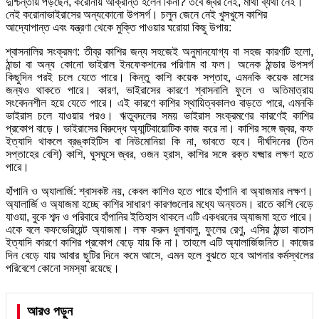
দুশ্চিন্তায় পড়ছেন, করোনায় আক্রান্ত হলেন কিনা? তবে জ্বর নেই, মাথা ব্যথা নেই।
নেই করোনাভাইরাসের অন্যকোনো উপসর্গ। চলুন জেনে নেই খুসখুসে কাশির
আদ্যোপান্ত এবং যন্ত্রণা থেকে মুক্তি পাওয়ার ঘরোয়া কিছু উপায়:
শ্বাসনালির সংক্রমণ: তীব্র কাশির জন্য সহজেই অনুমানযোগ্য বা সহজ কারণটি হলো,
ঠান্ডা বা অন্য কোনো ভাইরাল ইনফেকশনের পরিণাম বা ফল। অনেক ঠান্ডার উপসর্গ
কিছুদিন পরই চলে যেতে পারে। কিন্তু কাশি কয়েক সপ্তাহ, এমনকি কয়েক মাসের
জন্যও থাকতে পারে। কারণ, ভাইরাসের কারণে শ্বাসনালি ফুলে ও অতিমাত্রায়
সংবেদনশীল হয়ে যেতে পারে। এই কারণে কাশির স্থায়িত্বকালও বাড়তে পারে, এমনকি
ভাইরাস চলে যাওয়ার পরও। ঋতুবদলের সময় ভাইরাস সংক্রমণের কারণেই কাশির
প্রকোপ বাড়ে। ভাইরাসের বিরুদ্ধে অ্যান্টিবায়োটিক কাজ করে না। কাশির সঙ্গে জ্বর, কফ
ইত্যাদি থাকলে ব্রঙ্কাইটিস বা নিউমোনিয়া কি না, ভাবতে হবে। দীর্ঘদিনের (তিন
সপ্তাহের বেশি) কাশি, ঘুসঘুসে জ্বর, ওজন হ্রাস, কাশির সঙ্গে রক্ত যক্ষ্মার লক্ষণ হতে
পারে।
হাঁপানি ও অ্যালার্জি: শ্বাসকষ্ট নয়, কেবল কাশিও হতে পারে হাঁপানি বা অ্যাজমার লক্ষণ।
অ্যালার্জি ও অ্যাজমা হচ্ছে কাশির সাধারণ কারণগুলোর মধ্যে অন্যতম। রাতে কাশি বেড়ে
যাওয়া, বুকে শব্দ ও পরিবারে হাঁপানির ইতিহাস থাকলে এটি একধরনের অ্যাজমা হতে পারে।
একে বলে কফভেরিয়েন্ট অ্যাজমা। লক্ষ করুন ধুলাবালু, ফুলের রেণু, এসির ঠান্ডা বাতাস
ইত্যাদি কারণে কাশির প্রকোপ বেড়ে যায় কি না। তাহলে এটি অ্যালার্জিজনিত। কাজের
দিন বেড়ে যায় আবার ছুটির দিনে কমে আসে, এমন হলে বুঝতে হবে আপনার কর্মস্থলের
পরিবেশে কোনো সমস্যা রয়েছে।
আরও পড়ুন