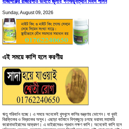
হাজীগঞ্জের রাজারগাঁও উবিতে জুলাই গণঅভ্যুত্থান দিবস পালন
Sunday, August 09, 2026
এই সময়ে কাশি হলে করণীয়
ঋতু পরিবর্তন হচ্ছে। এ সময়ে অনেকেই খুসখুসে কাশির যন্ত্রণায় ভোগেন। যা খুবই
বিরক্তিকর ও বিব্রতকর অসুখ। এছাড়া বর্তমানে বিশ্বজুড়ে চলছে ভয়াবহ মহামারি
করোনাভাইরাসের আক্রমণ। এ ভাইরাসেরও প্রধান লক্ষণ কাশি। অনেকেই কাশি হলে