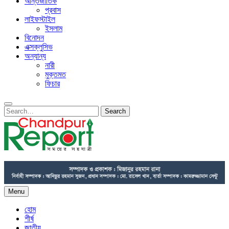
আন্তর্জাতিক
প্রবাস
লাইফস্টাইল
ইসলাম
বিনোদন
এক্সক্লুসিভ
অন্যান্য
নারী
মুক্তমত
ফিচার
Search
Search
for:
chandpurreport.com- News Portal In Chandpur.
Find News Portal Latest News, Videos & Pictures on News
Portal and see latest updates, news, information In Chandpur.
Menu
হোম
শীর্ষ
জাতীয়