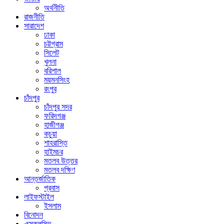
অর্থনীতি
রাজনীতি
সারাদেশ
ঢাকা
চট্টগ্রাম
সিলেট
খুলনা
বরিশাল
ময়মনসিংহ
রংপুর
চাঁদপুর
চাঁদপুর সদর
ফরিদগঞ্জ
হাজীগঞ্জ
কচুয়া
শাহরাস্তি
হাইমচর
মতলব উত্তর
মতলব দক্ষিণ
আন্তর্জাতিক
প্রবাস
লাইফস্টাইল
ইসলাম
বিনোদন
এক্সক্লুসিভ