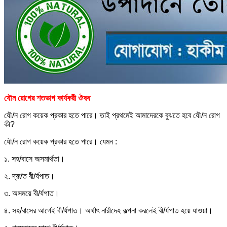
যৌন রোগের শতভাগ কার্যকরী ঔষধ
যৌ/ন রোগ কয়েক প্রকার হতে পারে। তাই প্রথমেই আমাদেরকে বুঝতে হবে যৌ/ন রোগ
কী?
যৌ/ন রোগ কয়েক প্রকার হতে পারে। যেমন :
১. সহ/বাসে অসমার্থতা।
২. দ্রু/ত বী/র্যপাত।
৩. অসময়ে বী/র্যপাত।
৪. সহ/বাসের আগেই বী/র্যপাত। অর্থাৎ নারীদেহ কল্পনা করলেই বী/র্যপাত হয়ে যাওয়া।