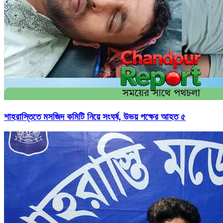
শাহরাস্তিতে মসজিদ কমিটি নিয়ে সংঘর্ষ, উভয় পক্ষের আহত ৫