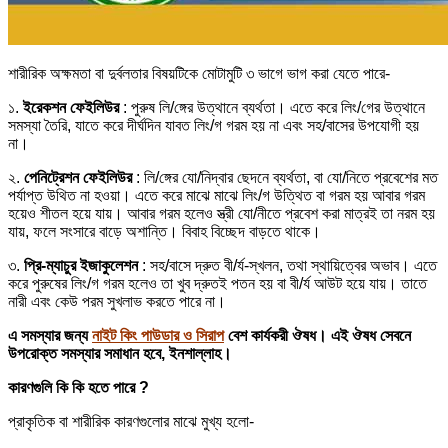
শারীরিক অক্ষমতা বা দুর্বলতার বিষয়টিকে মোটামুটি ৩ ভাগে ভাগ করা যেতে পারে-
১.
ইরেকশন ফেইলিউর
: পুরুষ লি/ঙ্গের উত্থানে ব্যর্থতা। এতে করে লিং/গের উত্থানে
সমস্যা তৈরি, যাতে করে দীর্ঘদিন যাবত লিং/গ গরম হয় না এবং সহ/বাসের উপযোগী হয়
না।
২.
পেনিট্রেশন ফেইলিউর
: লি/ঙ্গের যো/নিদ্বার ছেদনে ব্যর্থতা, বা যো/নিতে প্রবেশের মত
পর্যাপ্ত উথিত না হওয়া। এতে করে মাঝে মাঝে লিং/গ উত্থিত বা গরম হয় আবার গরম
হয়েও শীতল হয়ে যায়। আবার গরম হলেও স্ত্রী যো/নীতে প্রবেশ করা মাত্রই তা নরম হয়
যায়, ফলে সংসারে বাড়ে অশান্তি। বিবাহ বিচ্ছেদ বাড়তে থাকে।
৩.
প্রি-ম্যাচুর ইজাকুলেশন
: সহ/বাসে দ্রুত বী/র্য-স্খলন, তথা স্থায়িত্বের অভাব। এতে
করে পুরুষের লিং/গ গরম হলেও তা খুব দ্রুতই পতন হয় বা বী/র্য আউট হয়ে যায়। তাতে
নারী এবং কেউ পরম সুখলাভ করতে পারে না।
এ সমস্যার জন্য
নাইট কিং পাউডার ও সিরাপ
বেশ কার্যকরী ঔষধ। এই ঔষধ সেবনে
উপরোক্ত সমস্যার সমাধান হবে, ইনশাল্লাহ।
কারণগুলি কি কি হতে পারে ?
প্রাকৃতিক বা শারীরিক কারণগুলোর মাঝে মুখ্য হলো-