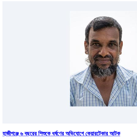
হাজীগঞ্জে ৬ বছরের শিশুকে ধর্ষণের অভিযোগে কেয়ারটেকার আটক