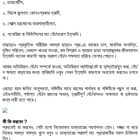
১. ডায়াবেটিস,
২. লি/ঙ্গে জন্মগত কোনওপ্রকার ত্রুটি,
৩. সে/ক্স হরমোনের ভারসাম্যহীনতা,
৪. গনোরিয়া বা সিফিলিসের মত যৌ/নরোগ ইত্যাদি।
তাছাড়াও প্রাকৃতিক শারীরিক সমস্যা ছাড়াও প্রচণ্ড কাজের চাপ, মানসিক অশান্তি,
দূষিত পরিবেশ, ভেজাল খাওয়া দাওয়া, কম বিশ্রাম ও ব্যায়াম ছাড়া অস্বাস্থ্যকর জীবনযাপন
ইত্যাদি অনেক কারণই আছে ক্রমশ যৌ/ন সক্ষমতা হারিয়ে ফেলার পেছনে।
আবার অতিরিক্ত যৌ/ন সম্পর্কে যাওয়া, অতিরিক্ত মা/স্টার/বেট বা হ/স্তমৈ/থুন করা, যৌ/
ন ক্ষমতা বাড়ানোর জন্য হাবিজাবি ওষুধ সেবন ইত্যাদি কারণকে অবহেলা করলেও চলবে
না।
এছাড়া বয়স জনিত অসুস্থতা, সঙ্গিনীর সাথে বয়সের পার্থক্য বা সঙ্গিনীকে পছন্দ না করা,
এইডসভীতি, পর্যাপ্ত যৌ/ন জ্ঞানের অভাব, ত্রুটিপূর্ণ যৌ/নাসনও অক্ষমতা বা দুর্বলতার
জন্য দায়ী হতে পারে।
কী কি করবেন ?
প্রথমেই যা করবেন, সেটা হলো নিম্নোক্ত ডাক্তারের শরণাপন্ন হোন। লজ্জা না করে
নিজের সমস্ত সমস্যা খুলে বলুন ও ডাক্তারের পরামর্শ মত প্রয়োজনীয় সকল চিকিৎসা
নিন।