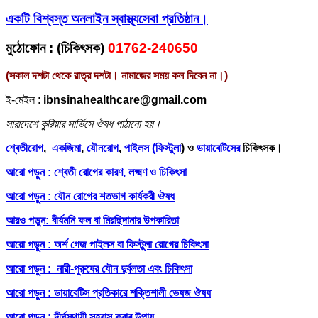
একটি বিশ্বস্ত অনলাইন স্বাস্থ্যসেবা প্রতিষ্ঠান।
মুঠোফোন
: (
চিকিৎসক)
01762-240650
(সকাল দশটা থেকে রাত্র দশটা। নামাজের সময় কল দিবেন না।)
ই-মেইল :
ibnsinahealthcare@gmail.com
সারাদেশে কুরিয়ার সার্ভিসে ঔষধ পাঠানো হয়।
শ্বেতীরোগ
,
একজিমা
,
যৌনরোগ
,
পাইলস (ফিস্টুলা
) ও
ডায়াবেটিসের
চিকিৎসক।
আরো পড়ুন : শ্বেতী রোগের কারণ, লক্ষ্মণ ও চিকিৎসা
আরো পড়ুন : যৌন রোগের শতভাগ কার্যকরী ঔষধ
আরও পড়ুন: বীর্যমনি ফল বা মিরছিদানার উপকারিতা
আরো পড়ুন : অর্শ গেজ পাইলস বা ফিস্টুলা রোগের চিকিৎসা
আরো পড়ুন : নারী-পুরুষের যৌন দুর্বলতা এবং চিকিৎসা
আরো পড়ুন : ডায়াবেটিস প্রতিকারে শক্তিশালী ভেষজ ঔষধ
আরো পড়ুন : দীর্ঘস্থায়ী সহবাস করার উপায়