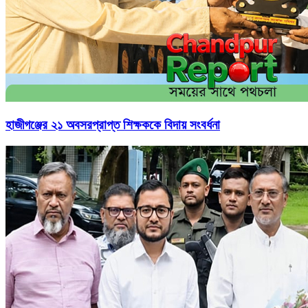
হাজীগঞ্জের ২১ অবসরপ্রাপ্ত শিক্ষককে বিদায় সংবর্ধনা