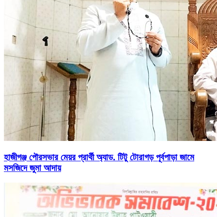
হাজীগঞ্জ পৌরসভার মেয়র প্রার্থী অ্যাড. টিটু টোরাগড় পূর্বপাড়া জামে
মসজিদে জুমা আদায়