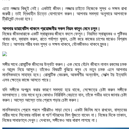
এতে লজ্জার কিছুই নেই। একটাই জীবন। লজ্জার চাইতে নিজেকে সুস্থ ও সক্ষম রাখা
জরুরী। তাই দ্বিধাহীন চিত্তে যোগাযোগ করুন। আপনার সমস্যা অনুসারে আপনাকে
ট্রিটমেন্ট দেওয়া হবে।
আপনার ডায়াবেটিস থাকলে প্রয়োজনীয় সকল নিয়ম কানুন মেনে চলুন।
নিজের জীবনধারাকে একটি স্বাস্থ্যকর জীবনে বদলে ফেলুন। নিয়মিত স্বাস্থ্যকর ও পুষ্টিকর
খাবার খান, ব্যায়াম করুন, রাতে পর্যাপ্ত ঘুমান, চেষ্টা করে কাজের চাপের মাঝেও বিশ্রাম
নিতে। আপনার শরীর যখন সুস্থ ও সক্ষম থাকবে, যৌনজীবনও থাকবে সুন্দর।
সঙ্গীর সাথে রোমান্টিক জীবনের উন্নতি করুন। এক ঘেয়ে যৌ/ন জীবনে নানান রকমের চমক
ও আনন্দ নিয়ে আসুন। তাঁকেও বিষয়টি বুঝিয়ে বলুন যে নতুন চমক এলে আপনার
মানসিকভাবে সাহায্য হবে। রোমান্টিক বেডরুম, আকর্ষণীয় অন্তর্বাস, সে/ক্স টয় ইত্যাদি
এসব ক্ষেত্রে কাজে আসতে পারে।
যদি সঙ্গীকে অপছন্দ করার কারণে সমস্যা হয়ে থাকে, সেক্ষেত্রে চেষ্টা করুন সঙ্গীকে
ভালবাসতে। তার সাথে দূরে কোথাও নিরিবিলি বেড়াতে যান, তাঁকে গভীর ভাবে জানার চেষ্টা
করুন। আস্তে আস্তে তার প্রেমে পড়ার চেষ্টা করুন।
মানসিকভাবে প্রেমে পরলে শরীরটাও সাড়া দেবে। একটা জিনিষ মনে রাখবেন, বাস্তবের
নারীর সাথে সিনেমার নায়িকা বা প/র্ণ স্টারদের মিল খুঁজতে যাবেন না। নিজের দিকে তাকান,
নিজের সাধারণত্ব দেখুন। দেখবেন, সঙ্গীকেও আর খারাপ লাগছে না।