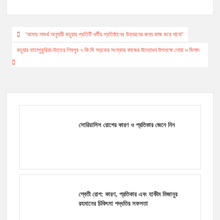
Post
‘আমার সামর্থ অনুযায়ী কচুয়ার প্রতিটি ধর্মীয় প্রতিষ্ঠানের উন্নয়নের জন্য কাজ করে যাবো’
navigation
কচুয়ার বাতাপুকুরিয়া-উত্তর শিবপুর ৭ কি.মি সড়কের সংস্কার কাজের উদ্বোধন উপলক্ষে দোয়া ও মিলাদ
সোরিয়াসিস রোগের কারণ ও প্রতিকার জেনে নিন
শ্বেতী রোগ: কারণ, প্রতিকার এবং হাকীম মিজানুর
রহমানের চিকিৎসা পদ্ধতির সফলতা