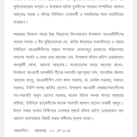
মুক্তিযোদ্ধার সন্তান ও উপজেলা মহিলা যুবলীগের সাধারন সম্পাদিকা আমেনা
চাঁদপুরের শাহরাস্তিতে মাদকাসক্ত অবস্থায় নিজ ঘরে আগুন, যুবক গ্রেফতার
আক্তার সাচার ও পাথৈর ইউনিয়ন নেতাকর্মী ও সমর্থকদের সাথে মতবিনিময়
করেছেন।
হাজীগঞ্জের টোরাগড় কাজী বাড়ি সড়কে রহিমা ভবনের প্রধান ফটক লক করে চুরির
চেষ্টা
শুক্রবার বিকেলে সাচার উচ্চ বিদ্যালয় মিলনায়তনে উপজেলা আওয়ামীলীগের
সাবেক সদস্য ও বীর মুক্তিযোদ্ধা মো. কলিম উল্লাহর সভাপতিত্বে ও সাচার
হাজীগঞ্জ পৌরসভার মেয়র প্রার্থী অ্যাড. টিটু টোরাগড় পূর্বপাড়া জামে মসজিদে জুমা
ইউনিয়ন আওয়ামীলীগের প্রচার সম্পাদক মোখলেছুর রহমানের পরিচালনায়
আদায়
সকলের সমর্থন ও দোয়া চেয়ে বক্তব্য দেন, উপজেলা মহিলা ভাইস চেয়ারম্যান
পদপ্রার্থী মোসা. আমেনা আক্তার। অন্যান্যদের মধ্যে বক্তব্য রাখেন,
হাজীগঞ্জে শিক্ষার্থীদের লেখাপড়ার মানোন্নয়নে ও উপস্থিতি নিশ্চিতকরণে অভিভাবক
উপজেলা আওয়ামী মৎসজীবি লীগের সভাপতি প্রাণকৃষ্ণ দাস, সাংবাদিক জিসান
সমাবেশ
আহমেদ নান্নু, আওয়ামীলীগ নেতা বাদল সরকার, ডা. রনজিৎ সরকার, নারায়ন
সরকার, ইউপি সদস্য জাকির হোসেন, উপজেলা আওয়ামী স্বেচ্ছাসেবকলীগের
হাজীগঞ্জে অস্বাস্থ্যকর পরিবেশে খাবার প্রস্তুত: ২ হোটেলকে ৪৫ হাজার টাকা
জরিমানা
সহ-সভাপতি আবুল হোসেন সরকার, সাবেক মহিলা সদস্য শান্তা আক্তার
মাফিয়া, ইউনিয়ন ছাত্রলীগের সাবেক সভাপতি জামাল হোসেন ফরাজী প্রমুখ।
উক্ত সভায় দলমত নির্বিশেষে এলাকার স্বার্থে মহিলা ভাইস চেয়ারম্যান পদে
আমেনা আক্তারকে বিজয়ী করার অঙ্গীকার ব্যক্ত করেন।
প্রকাশিত : শুক্রবার, ০৩ মে ২০২৪