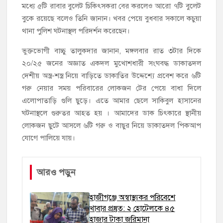
মধ্যে ৫টি রাবার বুলেট চিকিৎসকরা বের করলেও আরো ৭টি বুলেট
বুকে রয়েছে বলেও তিনি জানান। খবর পেয়ে বুধবার সকালে কচুয়া
থানা পুলিশ ঘটনাস্থল পরিদর্শন করেছেন।
ভুক্তভোগী বাচ্চু তালুকদার জানান, মঙ্গলবার রাত ৩টার দিকে
২০/২৫ জনের অজ্ঞাত একদল মুখোশধারী সংঘবদ্ধ ডাকাতদল
দেশীয় অস্ত্র-শস্ত্র নিয়ে বাড়িতে ডাকাতির উদ্দেশ্যে প্রবেশ করে ৬টি
গরু নেয়ার সময় পরিবারের লোকজন টের পেয়ে বাধা দিলে
এলোপাতাড়ি গুলি ছুড়ে। এতে আমার ছেলে সাকিবুল হাসানের
ঘটনাস্থলে গুরুতর আহত হয় । আমাদের ডাক চিৎকারে স্থানীয়
লোকজন ছুটে আসলে ৬টি গরু ও বাছুর নিয়ে ডাকাতদল পিকআপ
যোগে পালিয়ে যায়।
আরও পড়ুন
হাজীগঞ্জে অস্বাস্থ্যকর পরিবেশে
খাবার প্রস্তুত: ২ হোটেলকে ৪৫
হাজার টাকা জরিমানা