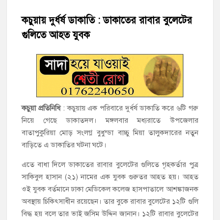
কচুয়ায় দুর্ধর্ষ ডাকাতি : ডাকাতের রাবার বুলেটের
‘জনগণের ভোটে নির্বাচিত হয়ে ফরিদগঞ্জের উন্নয়নে কাজ করছি’ :
আলহাজ্ব এমএ হান্নান এমপি
গুলিতে আহত যুবক
নৌ পুলিশ ফাঁড়ির নাকের ডগায় কারেন্ট জালের দাপট, মতলবে প্রকাশ্যে
নিষিদ্ধ জাল মেরামত ও মাছ শিকার
‘জনগণের হাতে রাষ্ট্রের মালিকানা ফিরিয়ে দিতে বিএনপি সরকার
অঙ্গীকারাবদ্ধ’
কচুয়া প্রতিনিধি
: কচুয়ায় এক পরিবারে দুর্ধর্ষ ডাকাতি করে ৬টি গরু
নিয়ে গেছে ডাকাতদল। মঙ্গলবার মধ্যরাতে উপজেলার
মতলব উত্তরে সোনালী লাইফ ইন্সুইরেন্স কোম্পানী লিমিটেডের মরণোত্তর
বাতাপুকুরিয়া মোড় সংলগ্ন বুধুন্ডা বাচ্চু মিয়া তালুকদারের নতুন
চেক বিতরণ
বাড়িতে এ ডাকাতির ঘটনা ঘটে।
হাজীগঞ্জ ডিগ্রি কলেজ গভীর শ্রদ্ধার সঙ্গে জুলাই গণঅভ্যুত্থানের সকল
এতে বাধা দিলে ডাকাতের রাবার বুলেটের গুলিতে গৃহকর্তার পুত্র
শহীদকে স্মরণ
সাকিবুল হাসান (২১) নামের এক যুবক গুরুতর আহত হয়। আহত
ওই যুবক বর্তমানে ঢাকা মেডিকেল কলেজ হাসপাতালে আশঙ্কাজনক
হাজীগঞ্জের যুবধারা সমবায় ক্ষুদ্রঋণ পুনরায় চালু করে মানুষের আমানতের
অবস্থায় চিকিৎসাধীন রয়েছেন। তার বুকে রাবার বুলেটের ১২টি গুলি
টাকা পরিশোধ করা হবে
বিদ্ধ হয় বলে তার ভাই জসিম উদ্দিন জানান। ১২টি রাবার বুলেটের