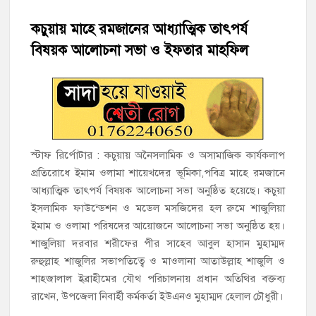
কচুয়ায় মাহে রমজানের আধ্যাত্মিক তাৎপর্য
হাজীগঞ্জ সরকারি মডেল পাইলট হাই স্কুল অ্যান্ড কলেজে ‘জুলাই
গণঅভ্যুত্থান দিবস’ পালিত
বিষয়ক আলোচনা সভা ও ইফতার মাহফিল
‘জনগণের ভোটে নির্বাচিত হয়ে ফরিদগঞ্জের উন্নয়নে কাজ করছি’ :
আলহাজ্ব এমএ হান্নান এমপি
নৌ পুলিশ ফাঁড়ির নাকের ডগায় কারেন্ট জালের দাপট, মতলবে প্রকাশ্যে
নিষিদ্ধ জাল মেরামত ও মাছ শিকার
স্টাফ রির্পোটার : কচুয়ায় অনৈসলামিক ও অসামাজিক কার্যকলাপ
প্রতিরোধে ইমাম ওলামা শায়েখদের ভূমিকা,পবিত্র মাহে রমজানে
‘জনগণের হাতে রাষ্ট্রের মালিকানা ফিরিয়ে দিতে বিএনপি সরকার
আধ্যাত্মিক তাৎপর্য বিষয়ক আলোচনা সভা অনুষ্ঠিত হয়েছে। কচুয়া
অঙ্গীকারাবদ্ধ’
ইসলামিক ফাউন্ডেশন ও মডেল মসজিদের হল রুমে শাজুলিয়া
ইমাম ও ওলামা পরিষদের আয়োজনে আলোচনা সভা অনুষ্ঠিত হয়।
মতলব উত্তরে সোনালী লাইফ ইন্সুইরেন্স কোম্পানী লিমিটেডের মরণোত্তর
চেক বিতরণ
শাজুলিয়া দরবার শরীফের পীর সাহেব আবুল হাসান মুহাম্মদ
রুহুল্লাহ শাজুলির সভাপতিত্বে ও মাওলানা আতাউল্লাহ শাজুলি ও
শাহজালাল ইব্রাহীমের যৌথ পরিচালনায় প্রধান অতিথির বক্তব্য
হাজীগঞ্জ ডিগ্রি কলেজ গভীর শ্রদ্ধার সঙ্গে জুলাই গণঅভ্যুত্থানের সকল
শহীদকে স্মরণ
রাখেন, উপজেলা নিবার্হী কর্মকর্তা ইউএনও মুহাম্মদ হেলাল চৌধুরী।