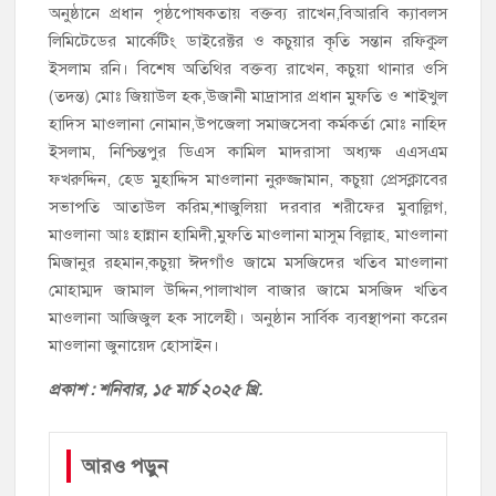
অনুষ্ঠানে প্রধান পৃষ্ঠপোষকতায় বক্তব্য রাখেন,বিআরবি ক্যাবলস
লিমিটেডের মার্কেটিং ডাইরেক্টর ও কচুয়ার কৃতি সন্তান রফিকুল
ইসলাম রনি। বিশেষ অতিথির বক্তব্য রাখেন, কচুয়া থানার ওসি
(তদন্ত) মোঃ জিয়াউল হক,উজানী মাদ্রাসার প্রধান মুফতি ও শাইখুল
হাদিস মাওলানা নোমান,উপজেলা সমাজসেবা কর্মকর্তা মোঃ নাহিদ
ইসলাম, নিশ্চিন্তপুর ডিএস কামিল মাদরাসা অধ্যক্ষ এএসএম
ফখরুদ্দিন, হেড মুহাদ্দিস মাওলানা নুরুজ্জামান, কচুয়া প্রেসক্লাবের
সভাপতি আতাউল করিম,শাজুলিয়া দরবার শরীফের মুবাল্লিগ,
মাওলানা আঃ হান্নান হামিদী,মুফতি মাওলানা মাসুম বিল্লাহ, মাওলানা
মিজানুর রহমান,কচুয়া ঈদগাঁও জামে মসজিদের খতিব মাওলানা
মোহাম্মদ জামাল উদ্দিন,পালাখাল বাজার জামে মসজিদ খতিব
মাওলানা আজিজুল হক সালেহী। অনুষ্ঠান সার্বিক ব্যবস্থাপনা করেন
মাওলানা জুনায়েদ হোসাইন।
প্রকাশ : শনিবা
র, ১৫ মার্চ ২০২৫ খ্রি.
আরও পড়ুন