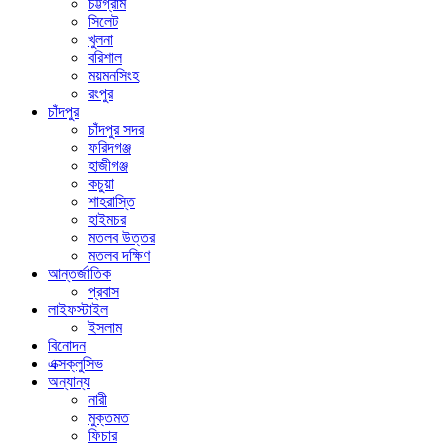
চট্টগ্রাম
সিলেট
খুলনা
বরিশাল
ময়মনসিংহ
রংপুর
চাঁদপুর
চাঁদপুর সদর
ফরিদগঞ্জ
হাজীগঞ্জ
কচুয়া
শাহরাস্তি
হাইমচর
মতলব উত্তর
মতলব দক্ষিণ
আন্তর্জাতিক
প্রবাস
লাইফস্টাইল
ইসলাম
বিনোদন
এক্সক্লুসিভ
অন্যান্য
নারী
মুক্তমত
ফিচার