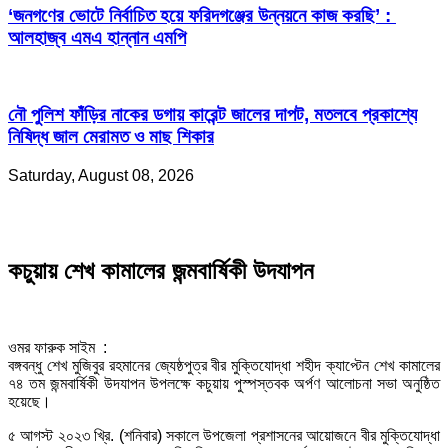
‘জনগণের ভোটে নির্বাচিত হয়ে ফরিদগঞ্জের উন্নয়নে কাজ করছি’ :
আলহাজ্ব এমএ হান্নান এমপি
নৌ পুলিশ ফাঁড়ির নাকের ডগায় কারেন্ট জালের দাপট, মতলবে প্রকাশ্যে
নিষিদ্ধ জাল মেরামত ও মাছ শিকার
Saturday, August 08, 2026
কচুয়ায় শেখ কামালের জন্মবার্ষিকী উদযাপন
ওমর ফারুক সাইম :
বঙ্গবন্ধু শেখ মুজিবুর রহমানের জ্যেষ্ঠপুত্র বীর মুক্তিযোদ্ধা শহীদ ক্যাপ্টেন শেখ কামালের
৭৪ তম জন্মবার্ষিকী উদযাপন উপলক্ষে কচুয়ায় পুস্পস্তবক অর্পণ আলোচনা সভা অনুষ্ঠিত
হয়েছে।
৫ আগস্ট ২০২৩ খ্রি. (শনিবার) সকালে উপজেলা প্রশাসনের আয়োজনে বীর মুক্তিযোদ্ধা