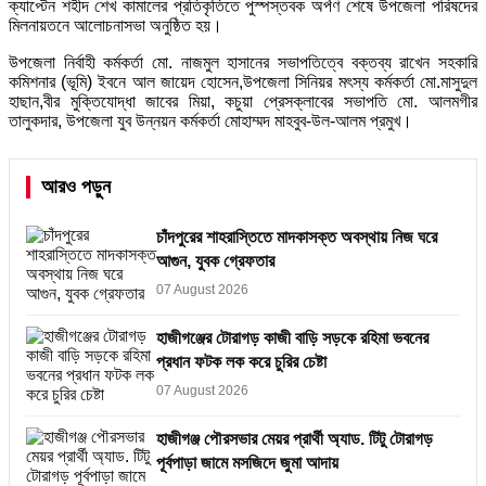
ক্যাপ্টেন শহীদ শেখ কামালের প্রতিকৃতিতে পুস্পস্তবক অর্পণ শেষে উপজেলা পরিষদের
মিলনায়তনে আলোচনাসভা অনুষ্ঠিত হয়।
উপজেলা নির্বাহী কর্মকর্তা মো. নাজমুল হাসানের সভাপতিত্বে বক্তব্য রাখেন সহকারি
কমিশনার (ভূমি) ইবনে আল জায়েদ হোসেন,উপজেলা সিনিয়র মৎস্য কর্মকর্তা মো.মাসুদুল
হাছান,বীর মুক্তিযোদ্ধা জাবের মিয়া, কচুয়া প্রেসক্লাবের সভাপতি মো. আলমগীর
তালুকদার, উপজেলা যুব উন্নয়ন কর্মকর্তা মোহাম্মদ মাহবুব-উল-আলম প্রমুখ।
আরও পড়ুন
চাঁদপুরের শাহরাস্তিতে মাদকাসক্ত অবস্থায় নিজ ঘরে
আগুন, যুবক গ্রেফতার
07 August 2026
হাজীগঞ্জের টোরাগড় কাজী বাড়ি সড়কে রহিমা ভবনের
প্রধান ফটক লক করে চুরির চেষ্টা
07 August 2026
হাজীগঞ্জ পৌরসভার মেয়র প্রার্থী অ্যাড. টিটু টোরাগড়
পূর্বপাড়া জামে মসজিদে জুমা আদায়