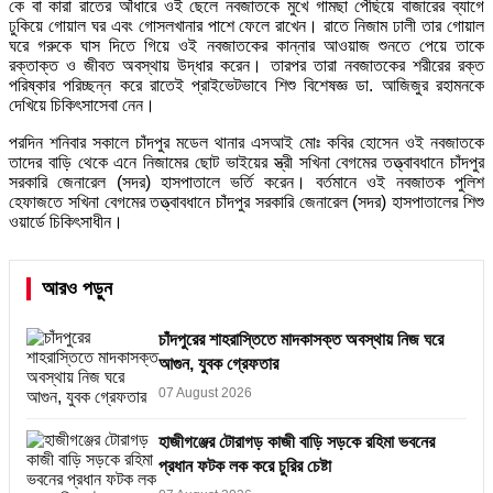
কে বা কারা রাতের আঁধারে ওই ছেলে নবজাতকে মুখে গামছা পেঁছিয়ে বাজারের ব্যাগে
ঢুকিয়ে গোয়াল ঘর এবং গোসলখানার পাশে ফেলে রাখেন। রাতে নিজাম ঢালী তার গোয়াল
ঘরে গরুকে ঘাস দিতে গিয়ে ওই নবজাতকের কান্নার আওয়াজ শুনতে পেয়ে তাকে
রক্তাক্ত ও জীবত অবস্থায় উদ্ধার করেন। তারপর তারা নবজাতকের শরীরের রক্ত
পরিষ্কার পরিচ্ছন্ন করে রাতেই প্রাইভেটভাবে শিশু বিশেষজ্ঞ ডা. আজিজুর রহামনকে
দেখিয়ে চিকিৎসাসেবা নেন।
পরদিন শনিবার সকালে চাঁদপুর মডেল থানার এসআই মোঃ কবির হোসেন ওই নবজাতকে
তাদের বাড়ি থেকে এনে নিজামের ছোট ভাইয়ের স্ত্রী সখিনা বেগমের তত্ত্বাবধানে চাঁদপুর
সরকারি জেনারেল (সদর) হাসপাতালে ভর্তি করেন। বর্তমানে ওই নবজাতক পুলিশ
হেফাজতে সখিনা বেগমের তত্ত্বাবধানে চাঁদপুর সরকারি জেনারেল (সদর) হাসপাতালের শিশু
ওয়ার্ডে চিকিৎসাধীন।
আরও পড়ুন
চাঁদপুরের শাহরাস্তিতে মাদকাসক্ত অবস্থায় নিজ ঘরে
আগুন, যুবক গ্রেফতার
07 August 2026
হাজীগঞ্জের টোরাগড় কাজী বাড়ি সড়কে রহিমা ভবনের
প্রধান ফটক লক করে চুরির চেষ্টা