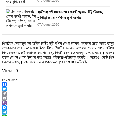
07 August 2026
হাজীগঞ্জ পৌরসভার মেয়র প্রার্থী অ্যাড. টিটু টোরাগড়
পূর্বপাড়া জামে মসজিদে জুমা আদায়
07 August 2026
শিশুটিকে সেবাযত্ন করা হানিফ ঢালীর স্ত্রী সখিনা বেগম জানান, শুক্রবার রাতে আমার ভাসুর
গোয়ালঘরে তার গরুকে ঘাস দিতে গিয়ে শিশুটির কান্নার আওয়াজ শুনতে পেয়ে এগিয়ে
গিয়ে দেখেন একটি বাজারের ব্যাগের মধ্যে শিশুটি রক্তাক্ত অবস্থায় পড়ে আছে। তারপর
তাকে সেখান থেকে উদ্ধার করে আমরা পরিষ্কার-পরিচ্ছন্ন করেছি। আমারও একটি শিশু
সন্তান রয়েছে। তার সাথে এই নবজাতকেও বুকের দুধ পান করিয়েছি।
Views: 0
শেয়ার করুন
Facebook
Twitter
Copy
Link
Email
Viber
Messenger