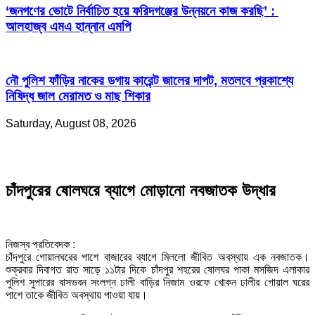
‘জনগণের ভোটে নির্বাচিত হয়ে ফরিদগঞ্জের উন্নয়নে কাজ করছি’ :
আলহাজ্ব এমএ হান্নান এমপি
নৌ পুলিশ ফাঁড়ির নাকের ডগায় কারেন্ট জালের দাপট, মতলবে প্রকাশ্যে
নিষিদ্ধ জাল মেরামত ও মাছ শিকার
Saturday, August 08, 2026
চাঁদপুরের ষোলঘরে ব্যাগে মোড়ানো নবজাতক উদ্ধার
নিজস্ব প্রতিবেদক :
চাঁদপুরে গোয়ালঘরের পাশে বাজারের ব্যাগে মিললো জীবিত অবস্থায় এক নবজাতক।
শুক্রবার দিবাগত রাত সাড়ে ১১টার দিকে চাঁদপুর শহরের ষোলঘর পাকা মসজিদ এলাকার
পুলিশ সুপারের বাসভবন সংলগ্ন ঢালী বাড়ির নিজাম ওরফে খোকন ঢালীর গোয়াল ঘরের
পাশে তাকে জীবিত অবস্থায় পাওয়া যায়।