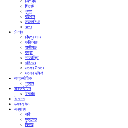
চট্টগ্রাম
সিলেট
খুলনা
বরিশাল
ময়মনসিংহ
রংপুর
চাঁদপুর
চাঁদপুর সদর
ফরিদগঞ্জ
হাজীগঞ্জ
কচুয়া
শাহরাস্তি
হাইমচর
মতলব উত্তর
মতলব দক্ষিণ
আন্তর্জাতিক
প্রবাস
লাইফস্টাইল
ইসলাম
বিনোদন
এক্সক্লুসিভ
অন্যান্য
নারী
মুক্তমত
ফিচার