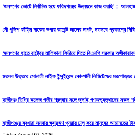
‘জনগণের ভোটে নির্বাচিত হয়ে ফরিদগঞ্জের উন্নয়নে কাজ করছি’ : আলহা
নৌ পুলিশ ফাঁড়ির নাকের ডগায় কারেন্ট জালের দাপট, মতলবে প্রকাশ্যে নিষ
‘জনগণের হাতে রাষ্ট্রের মালিকানা ফিরিয়ে দিতে বিএনপি সরকার অঙ্গীকারাবদ
মতলব উত্তরে সোনালী লাইফ ইন্সুইরেন্স কোম্পানী লিমিটেডের মরণোত্তর
হাজীগঞ্জ ডিগ্রি কলেজ গভীর শ্রদ্ধার সঙ্গে জুলাই গণঅভ্যুত্থানের সকল শ
হাজীগঞ্জের যুবধারা সমবায় ক্ষুদ্রঋণ পুনরায় চালু করে মানুষের আমানতের 
Friday, August 07, 2026