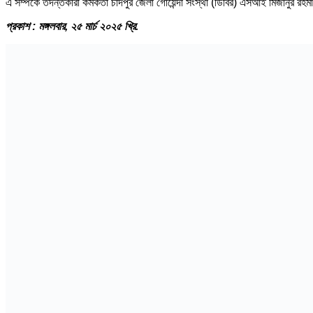
এ সম্পর্কে তদন্তকারী কর্মকর্তা চাঁদপুর জেলা গোয়েন্দা সংস্থা (ডিবির) এসআই মিজানু
প্রকাশ : মঙ্গলবা
র, ২৫ মার্চ ২০২৫ খ্রি.