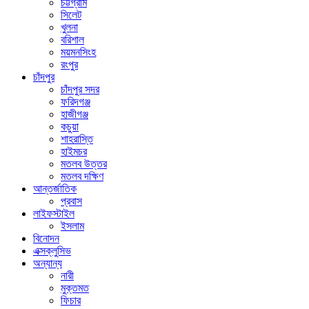
চট্টগ্রাম
সিলেট
খুলনা
বরিশাল
ময়মনসিংহ
রংপুর
চাঁদপুর
চাঁদপুর সদর
ফরিদগঞ্জ
হাজীগঞ্জ
কচুয়া
শাহরাস্তি
হাইমচর
মতলব উত্তর
মতলব দক্ষিণ
আন্তর্জাতিক
প্রবাস
লাইফস্টাইল
ইসলাম
বিনোদন
এক্সক্লুসিভ
অন্যান্য
নারী
মুক্তমত
ফিচার