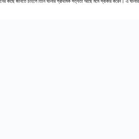
র রহমানের কাছে জানতে চাইলে তিনি ঘটনার প্রাথমিক সত্যতা আছে মর্মে স্বীকার করেন। এ ঘট