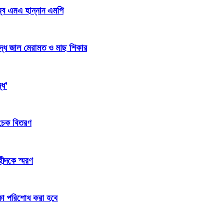
জ্ব এমএ হান্নান এমপি
িদ্ধ জাল মেরামত ও মাছ শিকার
্ধ’
 চেক বিতরণ
হীদকে স্মরণ
টাকা পরিশোধ করা হবে