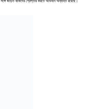
নার সঙ্গে জড়িত বাকিদের গ্রেপ্তার করতে অভিযান অব্যাহত রয়েছে।