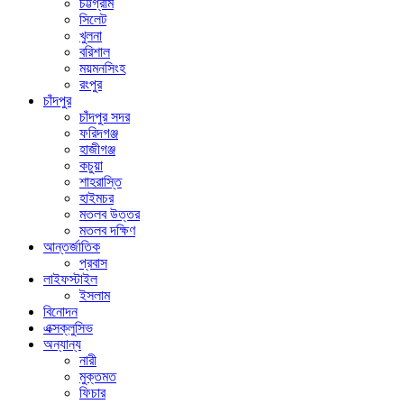
চট্টগ্রাম
সিলেট
খুলনা
বরিশাল
ময়মনসিংহ
রংপুর
চাঁদপুর
চাঁদপুর সদর
ফরিদগঞ্জ
হাজীগঞ্জ
কচুয়া
শাহরাস্তি
হাইমচর
মতলব উত্তর
মতলব দক্ষিণ
আন্তর্জাতিক
প্রবাস
লাইফস্টাইল
ইসলাম
বিনোদন
এক্সক্লুসিভ
অন্যান্য
নারী
মুক্তমত
ফিচার