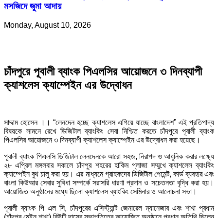
মসজিদে জুমা আদায়
Monday, August 10, 2026
চাঁদপুরে পূবালী ব্যাংক পিএলসির আয়োজনে ৩ দিনব্যাপী
ক্যাশলেস ক্যাম্পেইন এর উদ্বোধন
সাদ্দাম হোসেন ।। “লেনদেন হচ্ছে ক্যাশলেস এগিয়ে যাচ্ছে বাংলাদেশ” এই প্রতিপাদ্য
বিষয়কে সামনে রেখে ডিজিটাল ব্যাংকিং সেবা নিশ্চিত করতে চাঁদপুরে পূবালী ব্যাংক
পিএলসির আয়োজনে ৩ দিনব্যাপী ক্যাশলেস ক্যাম্পেইন এর উদ্বোধন করা হয়েছে।
পূবালী ব্যাংক পিএলসি ডিজিটাল লেনদেনকে আরো সহজ, নিরাপদ ও আধুনিক করার লক্ষ্যে
২৮ এপ্রিল মঙ্গলবার সকালে চাঁদপুর শহরের হাকিম প্লাজা সম্মুখে ক্যাশলেস ব্যাংকিং
ক্যাম্পেইন বুথ চালু করা হয়। এর মাধ্যমে গ্রাহকদের ডিজিটাল পেমেন্ট, কার্ড ব্যবহার এবং
বাংলা কিউআর সেবার সুবিধা সম্পর্কে সরাসরি ধারণা প্রদান ও সচেতনতা বৃদ্ধি করা হয়।
আয়োজিত অনুষ্ঠানের মধ্যে ছিলো ক্যাশলেস ব্যাংকিং সেমিনার ও আলোচনা সভা।
পূবালী ব্যাংক পি এল সি, চাঁদপুরের এসিস্ট্যান্ট জেনারেল ম্যানেজার এবং শাখা প্রধান
(চাঁদপুর মেইন শাখা) বিউটি দাসের সভাপতিত্বে আয়োজিত অনুষ্ঠানে প্রধান অতিথি ছিলেন