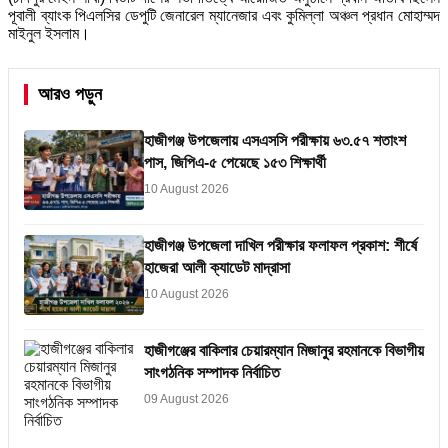
পূবালী ব্যাংক পিএলসির ডেপুটি জেনারেল ম্যানেজার এবং কুমিল্লা অঞ্চল প্রধান মোহাম্মদ
মাইনুল ইসলাম।
আরও পড়ুন
হাজীগঞ্জ উপজেলায় এসএসসি পরীক্ষায় ৬৩.৫৭ শতাংশ
পাস, জিপিএ-৫ পেয়েছে ১৫৩ শিক্ষার্থী
10 August 2026
হাজীগঞ্জ উপজেলা দাখিল পরীক্ষার ফলাফল প্রকাশ: শীর্ষে
হাজেরা আলী ক্যাডেট মাদ্রাসা
10 August 2026
হাজীগঞ্জের বাকিলার চেয়ারম্যান মিজানুর রহমানকে বিভাগীয়
সাংগঠনিক সম্পাদক নির্বাচিত
09 August 2026