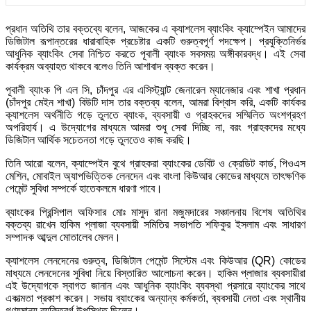
প্রধান অতিথি তার বক্তব্যে বলেন, আজকের এ ক্যাশলেস ব্যাংকিং ক্যাম্পেইন আমাদের
ডিজিটাল রূপান্তরের ধারাবাহিক প্রচেষ্টার একটি গুরুত্বপূর্ণ পদক্ষেপ। প্রযুক্তিনির্ভর
আধুনিক ব্যাংকিং সেবা নিশ্চিত করতে পূবালী ব্যাংক সবসময় অঙ্গীকারবদ্ধ। এই সেবা
কার্যক্রম অব্যাহত থাকবে বলেও তিনি আশাবাদ ব্যক্ত করেন।
পূবালী ব্যাংক পি এল সি, চাঁদপুর এর এসিস্ট্যান্ট জেনারেল ম্যানেজার এবং শাখা প্রধান
(চাঁদপুর মেইন শাখা) বিউটি দাস তার বক্তব্য বলেন, আমরা বিশ্বাস করি, একটি কার্যকর
ক্যাশলেস অর্থনীতি গড়ে তুলতে ব্যাংক, ব্যবসায়ী ও গ্রাহকদের সম্মিলিত অংশগ্রহণ
অপরিহার্য। এ উদ্যোগের মাধ্যমে আমরা শুধু সেবা দিচ্ছি না, বরং গ্রাহকদের মধ্যে
ডিজিটাল আর্থিক সচেতনতা গড়ে তুলতেও কাজ করছি।
তিনি আরো বলেন, ক্যাম্পেইন বুথে গ্রাহকরা ব্যাংকের ডেবিট ও ক্রেডিট কার্ড, পিওএস
মেশিন, মোবাইল অ্যাপভিত্তিক লেনদেন এবং বাংলা কিউআর কোডের মাধ্যমে তাৎক্ষণিক
পেমেন্ট সুবিধা সম্পর্কে হাতেকলমে ধারণা পাবে।
ব্যাংকের প্রিন্সিপাল অফিসার মোঃ মাসুদ রানা মজুমদারের সঞ্চালনায় বিশেষ অতিথির
বক্তব্য রাখেন হাকিম প্লাজা ব্যবসায়ী সমিতির সভাপতি শফিকুর ইসলাম এবং সাধারণ
সম্পাদক আব্দুল মোতালেব মেলন।
ক্যাশলেস লেনদেনের গুরুত্ব, ডিজিটাল পেমেন্ট সিস্টেম এবং কিউআর (QR) কোডের
মাধ্যমে লেনদেনের সুবিধা নিয়ে বিস্তারিত আলোচনা করেন। হাকিম প্লাজার ব্যবসায়ীরা
এই উদ্যোগকে স্বাগত জানান এবং আধুনিক ব্যাংকিং ব্যবস্থা প্রসারে ব্যাংকের সাথে
একাত্মতা প্রকাশ করেন। সভায় ব্যাংকের অন্যান্য কর্মকর্তা, ব্যবসায়ী নেতা এবং স্থানীয়
গণ্যমান্য ব্যক্তিবর্গ উপস্থিত ছিলেন।